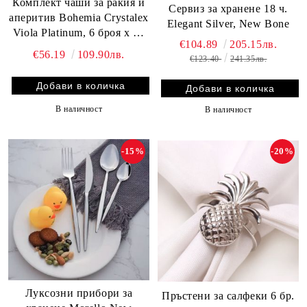
Комплект чаши за ракия и
Сервиз за хранене 18 ч.
аперитив Bohemia Crystalex
Elegant Silver, New Bone
Viola Platinum, 6 броя x 60
€104.89
205.15лв.
мл – Луксозен бохемски
€56.19
109.90лв.
€123.40
241.35лв.
кристал с платинен кант
В наличност
В наличност
-15%
-20%
Луксозни прибори за
Пръстени за салфеки 6 бр.