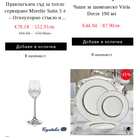
Правоъгълен съд за топло
Чаши за шампанско Viola
сервиране Morello Satin 3 л
Decor 190 мл
– Огнеупорно стъкло и
инокс с подгряване
€44.94
87.90лв.
€78.18
152.91лв.
€91.98
179.90лв.
В наличност
В наличност
-15%