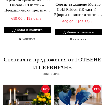
Сервиз за хранене Morello
Orleans (19 части) –
Gold Ribbon (19 части) –
Неокласически престиж и
Ефирна нежност и златисто
изящен орнамент
€99.00
193.63лв.
сияние
€99.00
193.63лв.
В наличност
В наличност
Специални предложения от ГОТВЕНЕ
И СЕРВИРАНЕ
виж всички
-15%
-10%