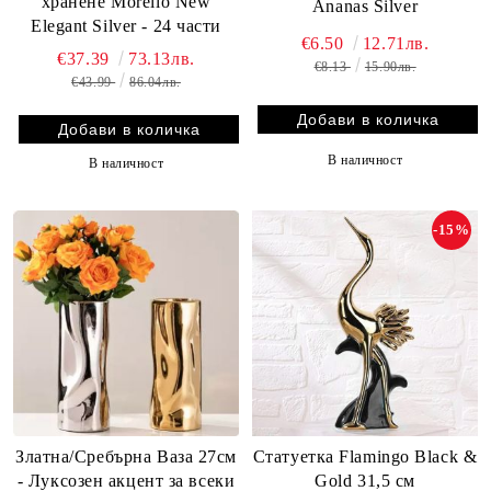
хранене Morello New
Ananas Silver
Elegant Silver - 24 части
€6.50
12.71лв.
€37.39
73.13лв.
€8.13
15.90лв.
€43.99
86.04лв.
В наличност
В наличност
-15%
Златна/Сребърна Ваза 27см
Статуетка Flamingo Black &
- Луксозен акцент за всеки
Gold 31,5 см