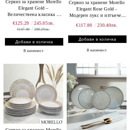
Сервиз за хранене Morello
Сервиз за хранене Morello
Elegant Gold –
Elegant Rose Gold -
Величествена класика и
Модерен лукс и изтънчен
кралски блясък, 18 ч. New
блясък, 18 части
€125.29
245.05лв.
€117.80
230.40лв.
Bone
€147.40
288.29лв.
В наличност
В наличност
Сервиз за хранене Morello