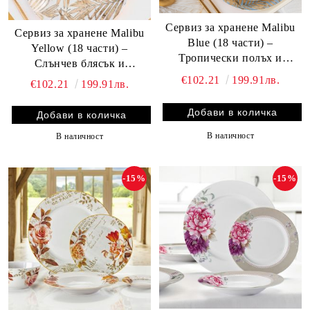
Сервиз за хранене Malibu
Сервиз за хранене Malibu
Blue (18 части) –
Yellow (18 части) –
Тропически полъх и
Слънчев блясък и
златист блясък
екзотичен шик
€102.21
199.91лв.
€102.21
199.91лв.
В наличност
В наличност
-15%
-15%