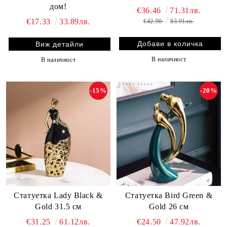
дом!
€36.46
71.31лв.
€17.33
33.89лв.
€42.90
83.91лв.
Виж детайли
В наличност
В наличност
-15%
-20%
Статуетка Lady Black &
Статуетка Bird Green &
Gold 31.5 см
Gold 26 см
€31.25
61.12лв.
€24.50
47.92лв.