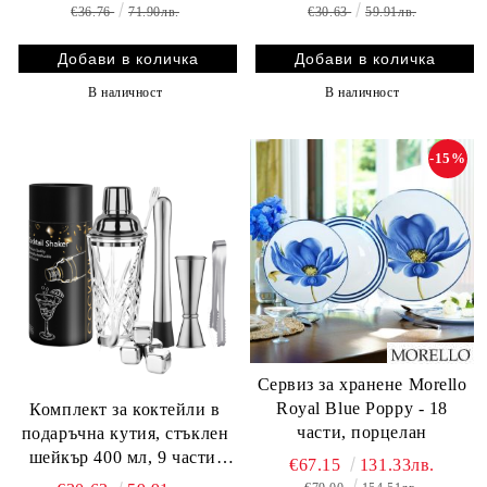
€36.76
71.90лв.
€30.63
59.91лв.
В наличност
В наличност
-15%
Сервиз за хранене Morello
Royal Blue Poppy - 18
Комплект за коктейли в
части, порцелан
подаръчна кутия, стъклен
шейкър 400 мл, 9 части,
€67.15
131.33лв.
Morello