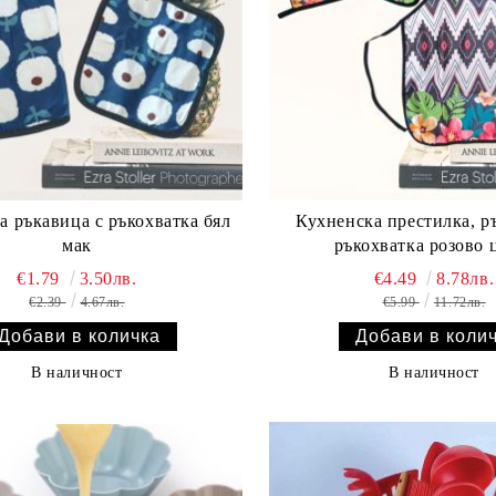
а ръкавица с ръкохватка бял
Кухненска престилка, р
мак
ръкохватка розово 
€1.79
3.50лв.
€4.49
8.78лв.
€2.39
4.67лв.
€5.99
11.72лв.
В наличност
В наличност