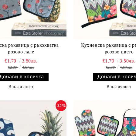
ска ръкавица с ръкохватка
Кухненска ръкавица с р
розово лале
розово цвете
€1.79
3.50лв.
€1.79
3.50лв.
€2.39
4.67лв.
€2.39
4.67лв.
В наличност
В наличност
-25%