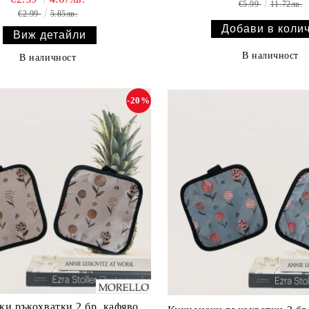
€5.99
11.72лв.
€2.99
5.85лв.
Виж детайли
В наличност
В наличност
-20%
ки ръкохватки 2 бр. кафяво