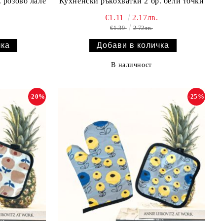
 розово лале
Кухненски ръкохватки 2 бр. бели точки
€1.11
2.17лв.
€1.39
2.72лв.
В наличност
-20%
-25%