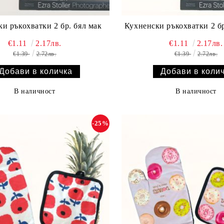
и ръкохватки 2 бр. бял мак
Кухненски ръкохватки 2 бр
€1.11
2.17лв.
€1.11
2.17лв.
€1.39
2.72лв.
€1.39
2.72лв.
В наличност
В наличност
-25%