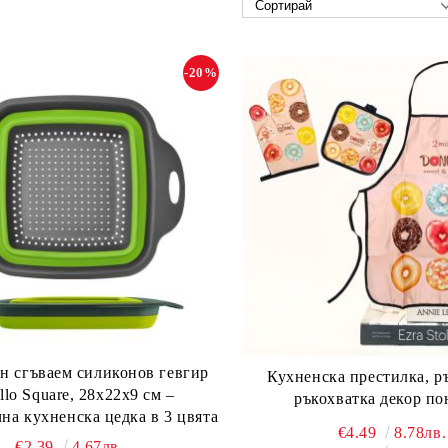
-20%
н сгъваем силиконов гевгир
Кухненска престилка, р
llo Square, 28x22x9 см –
ръкохватка декор п
на кухненска цедка в 3 цвята
€4.49
8.78лв.
€2.39
4.67лв.