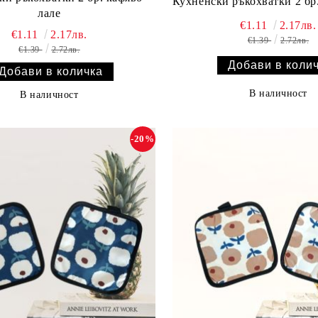
Кухненски ръкохватки 2 бр.
лале
€1.11
2.17лв.
€1.11
2.17лв.
€1.39
2.72лв.
€1.39
2.72лв.
В наличност
В наличност
-20%