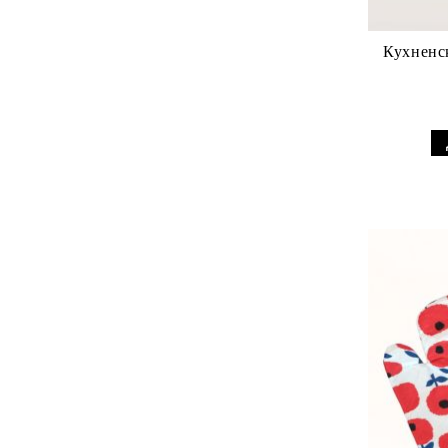
RAKLE
ВАЗИ И КУПИ BOHEMIA ORION
Кухненск
Серия Bohemia Crystal Diamond
TIMESQUARE
Серия Bohemia Crystal Soho