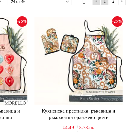
«
»
1
2
-25%
-25%
ъкавица и
Кухненска престилка, ръкавица и
онички
ръкохватка оранжево цвете
€4.49
8.78лв.