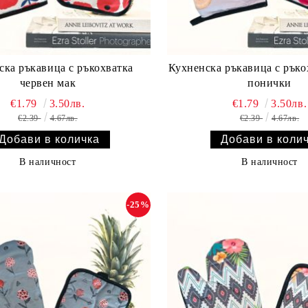
ска ръкавица с ръкохватка
Кухненска ръкавица с ръко
червен мак
понички
€1.79
3.50лв.
€1.79
3.50лв.
€2.39
4.67лв.
€2.39
4.67лв.
В наличност
В наличност
-25%