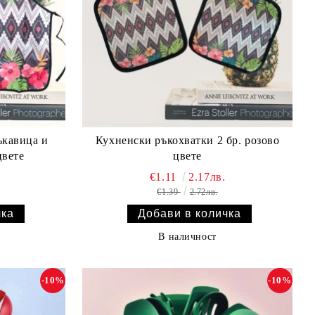
ъкавица и
Кухненски ръкохватки 2 бр. розово
цвете
цвете
€1.11
2.17лв.
€1.39
2.72лв.
В наличност
-10%
-10%