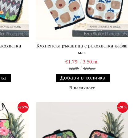
ъкохватка
Кухненска ръкавица с ръкохватка кафяв
мак
€1.79
3.50лв.
€2.39
4.67лв.
В наличност
-25%
-20%