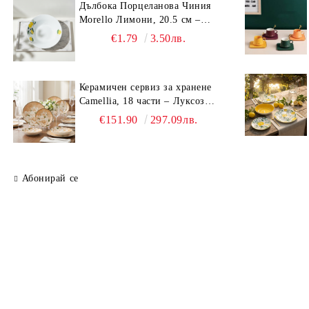
Дълбока Порцеланова Чиния
Morello Лимони, 20.5 см –
Средиземноморски Стил
€1.79
3.50лв.
Керамичен сервиз за хранене
Camellia, 18 части – Луксозен
комплект чинии с флорален
€151.90
297.09лв.
мотив
Абонирай се