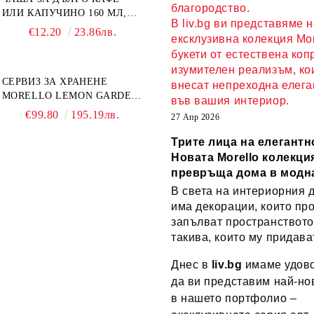
благородство.
ИЛИ КАПУЧИНО 160 МЛ,
В liv.bg ви представяме 
ЧИНИЙКА, ЛЪЖИЧКА
€12.20
23.86лв.
ексклузивна колекция Mor
GREEN, ORANGE LOVE
букети от естествена коп
COMPLETELY - МНОГО
КАЧЕСТВЕН ПОРЦЕЛАН
изумителен реализъм, ко
СЕРВИЗ ЗА ХРАНЕНЕ
внесат непреходна елега
MORELLO LEMON GARDEN
във вашия интериор.
18 ЧАСТИ - ПОРЦЕЛАН
€99.80
195.19лв.
27 Апр 2026
Трите лица на елегантн
Новата Morello колекция
превръща дома в модн
В света на интериорния 
има декорации, които пр
запълват пространството
такива, които му придава
Днес в
liv.bg
имаме удово
да ви представим най-но
в нашето портфолио –