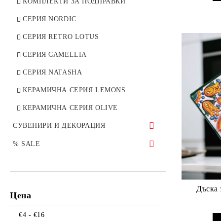
КОМПЛЕКТИ ЗА ПОДПРАВКИ
КРИСТАЛНИ КУПИ И ЗАХАРНИЦИ
СЕРИЯ NORDIC
BOHEMIA
СЕРИЯ RETRO LOTUS
КОЛЕКЦИИ
СЕРИЯ CAMELLIA
QUADRO
СЕРИЯ NATASHA
COLIBRI
КЕРАМИЧНА СЕРИЯ LEMONS
ASIO
КЕРАМИЧНА СЕРИЯ OLIVE
SYLVIA
СУВЕНИРИ И ДЕКОРАЦИЯ
PAVO
ПРЪСТЕНИ ЗА САЛФЕТКИ
% SALE
CORVUS
СВЕЩНИЦИ
СЕРВИЗИ ЗА ХРАНЕНЕ
ГАРАФИ BOHEMIA
СТАТУЕТКИ
КАФЕ И ЧАЙ
RONA
Дъска 
Цена
ДЕКОРАТИВНИ СУВЕНИРИ
ВИНО И БАР
VIOLA DECOR
КРИСТАЛНИ ВАЗИ
€4 - €16
ГОТВЕНЕ И СЕРВИРАНЕ