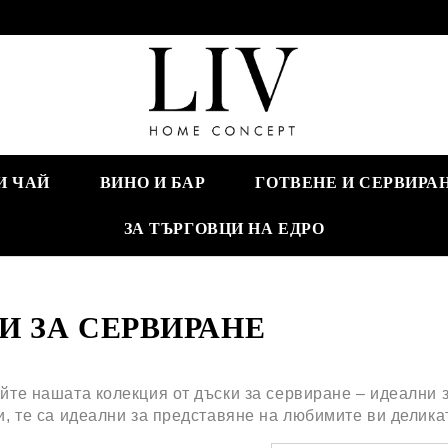
И ЧАЙ
ВИНО И БАР
ГОТВЕНЕ И СЕРВИРА
ЗА ТЪРГОВЦИ НА ЕДРО
И ЗА СЕРВИРАНЕ
йте нашата колекция от дъски за сервиране – идеални 
и, те са идеални за представяне на любимите ви делика