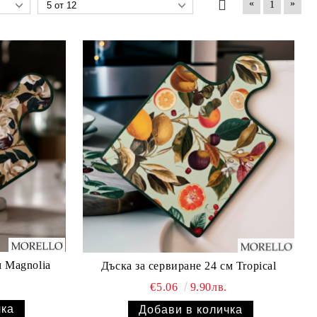
«
»
1
м Magnolia
Дъска за сервиране 24 см Tropical
€5.06
9.90лв.