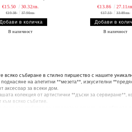
€15.50
30.32лв.
€13.86
27.11лв
€19.38
37.90лв.
€17.33
33.89лв.
В наличност
В наличност
е всяко събиране в стилно пиршество с нашите уникалн
поднасяне на апетитни **мезета**, изкусителни **предя
т аксесоар за всеки дом.
ашата колекция от артистични **дъски за сервиране**, 
т към всяко събитие.
 дали сте любител на сирената и виното, или обичате 
 сервиране** ще ви помогнат да създадете незабравими
е разнообразието ни от размери, форми и материали и 