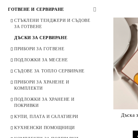
ЕДИНИЧНИ ЧИНИИ
СЕРВИЗИ ЗА КАФЕ И ЧАЙ
БАР АКСЕСОАРИ
ГОТВЕНЕ И СЕРВИРАНЕ
ДЕТСКИ КОМПЛЕКТИ ЗА
СТЪКЛЕНИ ЧАШИ, КАНИ,
ЧАШИ ЗА ЧЕРВЕНО ВИНО
СТЪКЛЕНИ ТЕНДЖЕРИ И СЪДОВЕ
ХРАНЕНЕ
ЧАЙНИЦИ
ЗА ГОТВЕНЕ
ЧАШИ ЗА БЯЛО ВИНО
ЗЛАТНА ТРАПЕЗА
ЗАХАРНИЦИ И БОНБОНИЕРИ
ДЪСКИ ЗА СЕРВИРАНЕ
ЧАШИ ЗА ШАМПАНСКО
СРЕБЪРНА ТРАПЕЗА
ЛЪЖИЧКИ ЗА КАФЕ И ЧАЙ
ПРИБОРИ ЗА ГОТВЕНЕ
ЧАШИ ЗА АПЕРИТИВ
ЛИМОНЕНА ТРАПЕЗА
ПОДЛОЖКИ ЗА МЕСЕНЕ
ЧАШИ ЗА УИСКИ
СЪДОВЕ ЗА ТОПЛО СЕРВИРАНЕ
ЧАШИ ЗА БИРА И КОКТЕЙЛИ
ПРИБОРИ ЗА ХРАНЕНЕ И
ЧАШИ ЗА ВОДА И БЕЗАЛКОХОЛНО
КОМПЛЕКТИ
ДЕКАНТЕРИ И ГАРАФИ
ПОДЛОЖКИ ЗА ХРАНЕНЕ И
ПОКРИВКИ
ПОДАРЪЧНИ КОМПЛЕКТИ
Дъска з
КУПИ, ПЛАТА И САЛАТИЕРИ
КРИСТАЛНИ ЧАШИ MADE IN
ITALY
КУХНЕНСКИ ПОМОЩНИЦИ
КРИСТАЛНИ ВАЗИ BOHEMIA