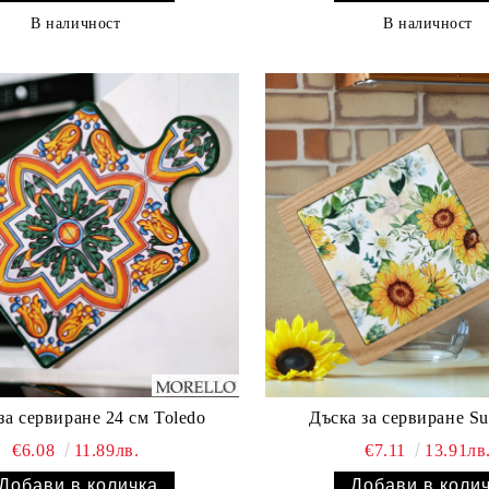
В наличност
В наличност
за сервиране 24 см Toledo
Дъска за сервиране Su
€6.08
11.89лв.
€7.11
13.91лв