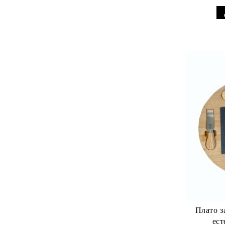
RAKLE
ВАЗИ И КУПИ BOHEMIA ORION
Серия Bohemia Crystal Diamond
TIMESQUARE
Серия Bohemia Crystal Soho
Плато з
ест