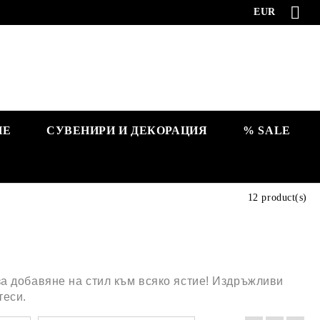
EUR
НЕ
СУВЕНИРИ И ДЕКОРАЦИЯ
% SALE
12 product(s)
за добавяне на стил към всяко ястие! Издръжливи
теси.