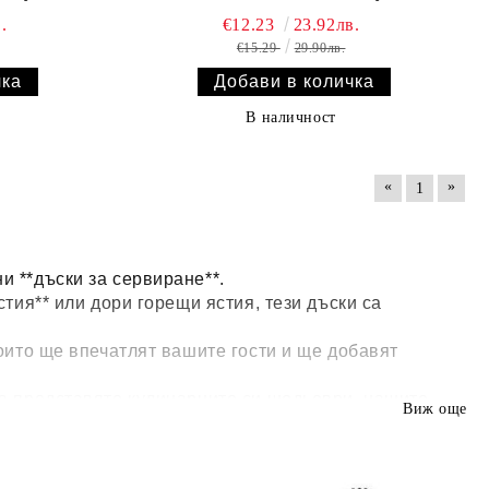
.
€12.23
23.92лв.
€15.29
29.90лв.
В наличност
«
»
1
и **дъски за сервиране**.
стия** или дори горещи ястия, тези дъски са
които ще впечатлят вашите гости и ще добавят
да представяте кулинарните си шедьоври, нашите
Виж още
 моменти.
изберете перфектната дъска, която отразява вашия