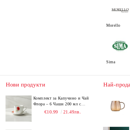
Поръчайте 
Morello
Sima
Нови продукти
Най-прод
Комплект за Капучино и Чай
Флора – 6 Чаши 200 мл с
Чинийки, Порцелан
€10.99
21.49лв.