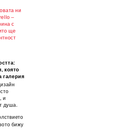
новата ни
ello –
рина с
ито ще
нтност
остта:
, която
а галерия
дизайн
осто
, и
т душа.
лствието
вото бижу