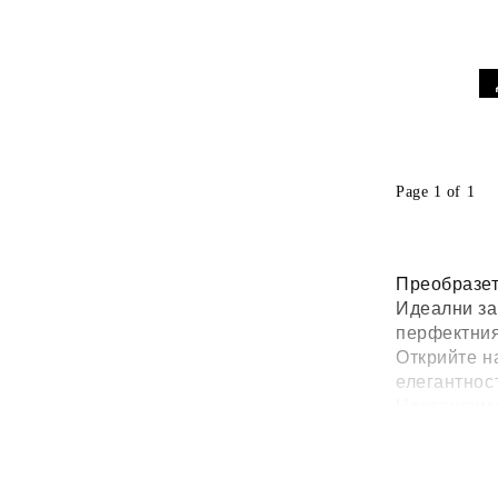
Page 1 of 1
Преобразет
Идеални за 
перфектния
Открийте н
елегантнос
Независимо
**дъски за
Разгледайт
стил.