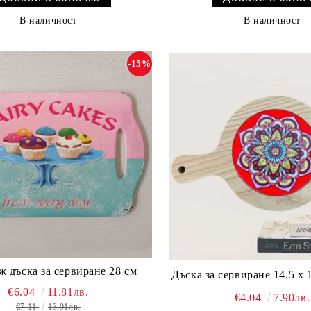
В наличност
В наличност
-15%
 дъска за сервиране 28 см
Дъска за сервиране 14.5 х 
€6.04
11.81лв.
€4.04
7.90лв.
€7.11
13.91лв.