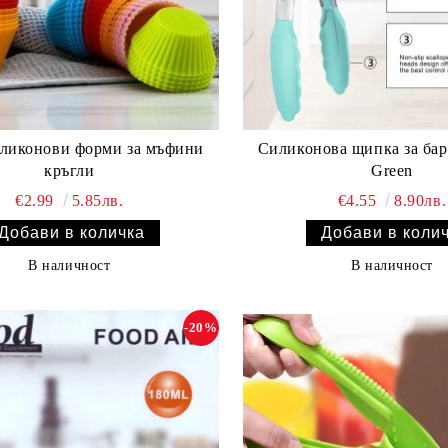
иликонови форми за мъфини
Силиконова щипка за бар
кръгли
Green
€2.99
5.85лв.
€4.55
8.90лв.
В наличност
В наличност
-20%