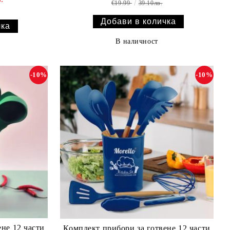
€19.99
39.10лв.
В наличност
-10%
-10%
не 12 части
Комплект прибори за готвене 12 части