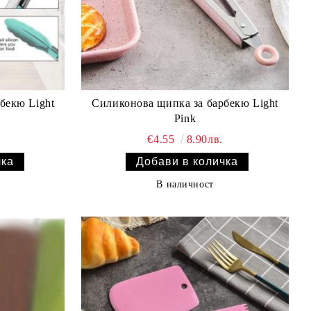
бекю Light
Силиконова щипка за барбекю Light
Pink
€4.55
8.90лв.
В наличност