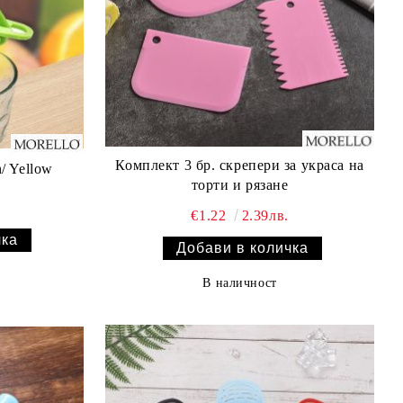
Комплект 3 бр. скрепери за украса на
/ Yellow
торти и рязане
€1.22
2.39лв.
В наличност