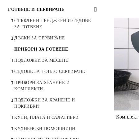
ЕДИНИЧНИ ЧИНИИ
СЕРВИЗИ ЗА КАФЕ И ЧАЙ
БАР АКСЕСОАРИ
ГОТВЕНЕ И СЕРВИРАНЕ
ДЕТСКИ КОМПЛЕКТИ ЗА
СТЪКЛЕНИ ЧАШИ, КАНИ,
ЧАШИ ЗА ЧЕРВЕНО ВИНО
СТЪКЛЕНИ ТЕНДЖЕРИ И СЪДОВЕ
ХРАНЕНЕ
ЧАЙНИЦИ
ЗА ГОТВЕНЕ
ЧАШИ ЗА БЯЛО ВИНО
ЗЛАТНА ТРАПЕЗА
ЗАХАРНИЦИ И БОНБОНИЕРИ
ДЪСКИ ЗА СЕРВИРАНЕ
ЧАШИ ЗА ШАМПАНСКО
СРЕБЪРНА ТРАПЕЗА
ЛЪЖИЧКИ ЗА КАФЕ И ЧАЙ
ПРИБОРИ ЗА ГОТВЕНЕ
ЧАШИ ЗА АПЕРИТИВ
ЛИМОНЕНА ТРАПЕЗА
ПОДЛОЖКИ ЗА МЕСЕНЕ
ЧАШИ ЗА УИСКИ
СЪДОВЕ ЗА ТОПЛО СЕРВИРАНЕ
ЧАШИ ЗА БИРА И КОКТЕЙЛИ
ПРИБОРИ ЗА ХРАНЕНЕ И
ЧАШИ ЗА ВОДА И БЕЗАЛКОХОЛНО
КОМПЛЕКТИ
ДЕКАНТЕРИ И ГАРАФИ
ПОДЛОЖКИ ЗА ХРАНЕНЕ И
ПОКРИВКИ
ПОДАРЪЧНИ КОМПЛЕКТИ
Комплект 
КУПИ, ПЛАТА И САЛАТИЕРИ
КРИСТАЛНИ ЧАШИ MADE IN
ITALY
КУХНЕНСКИ ПОМОЩНИЦИ
КРИСТАЛНИ ВАЗИ BOHEMIA