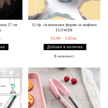
киш 27 см
12 бр. силиконови форми за мъфини
k
FLOWER
.
€2.99
5.85лв.
В наличност