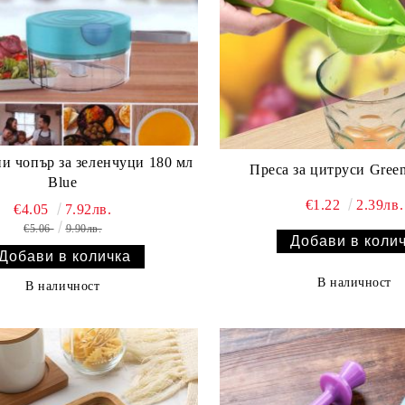
и чопър за зеленчуци 180 мл
Преса за цитруси Green
Blue
€1.22
2.39лв.
€4.05
7.92лв.
€5.06
9.90лв.
В наличност
В наличност