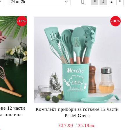
«
»
1
2
-10%
-10%
не 12 части
Комплект прибори за готвене 12 части
на топлина
Pastel Green
€17.99
35.19лв.
.