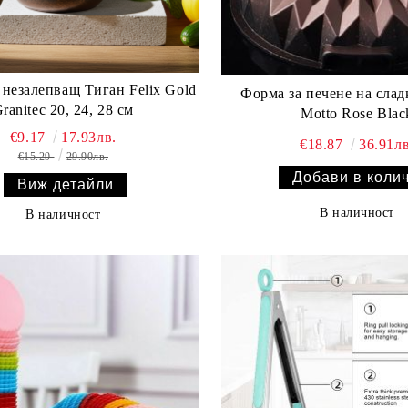
 незалепващ Тиган Felix Gold
Форма за печене на слад
ranitec 20, 24, 28 см
Motto Rose Blac
€9.17
17.93лв.
€18.87
36.91лв
€15.29
29.90лв.
Виж детайли
В наличност
В наличност