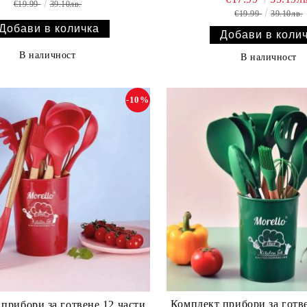
€19.99
39.10лв.
€19.99
39.10лв.
В наличност
В наличност
-10%
Комплект прибори за готве
прибори за готвене 12 части