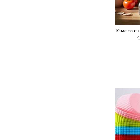
Качествен
G