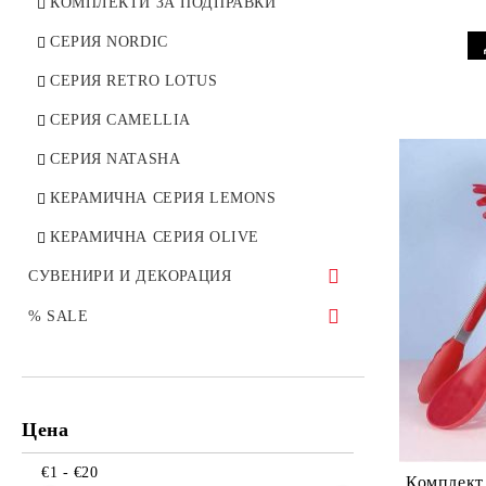
КОМПЛЕКТИ ЗА ПОДПРАВКИ
КРИСТАЛНИ КУПИ И ЗАХАРНИЦИ
СЕРИЯ NORDIC
BOHEMIA
СЕРИЯ RETRO LOTUS
КОЛЕКЦИИ
СЕРИЯ CAMELLIA
QUADRO
СЕРИЯ NATASHA
COLIBRI
КЕРАМИЧНА СЕРИЯ LEMONS
ASIO
КЕРАМИЧНА СЕРИЯ OLIVE
SYLVIA
СУВЕНИРИ И ДЕКОРАЦИЯ
PAVO
ПРЪСТЕНИ ЗА САЛФЕТКИ
% SALE
CORVUS
СВЕЩНИЦИ
СЕРВИЗИ ЗА ХРАНЕНЕ
ГАРАФИ BOHEMIA
СТАТУЕТКИ
КАФЕ И ЧАЙ
RONA
Цена
ДЕКОРАТИВНИ СУВЕНИРИ
ВИНО И БАР
VIOLA DECOR
КРИСТАЛНИ ВАЗИ
€1 - €20
ГОТВЕНЕ И СЕРВИРАНЕ
Комплект 