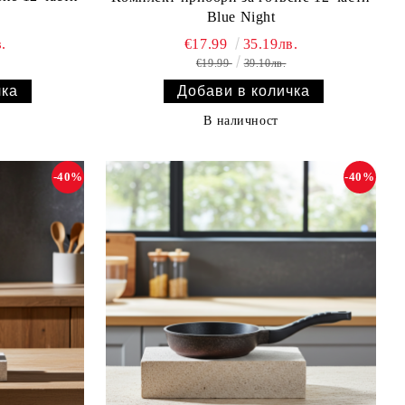
Blue Night
.
€17.99
35.19лв.
€19.99
39.10лв.
В наличност
-40%
-40%