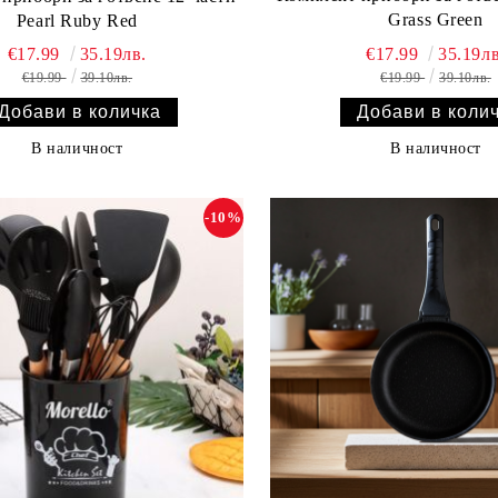
Grass Green
Pearl Ruby Red
€17.99
35.19лв
€17.99
35.19лв.
€19.99
39.10лв.
€19.99
39.10лв.
В наличност
В наличност
-10%