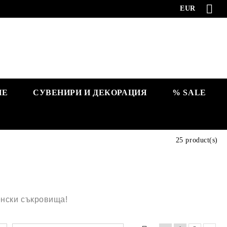
EUR
НЕ
СУВЕНИРИ И ДЕКОРАЦИЯ
% SALE
25 product(s)
енски съкровища!