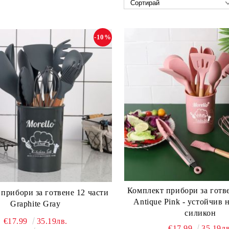
-10%
Комплект прибори за готве
прибори за готвене 12 части
Antique Pink - устойчив 
Graphite Gray
силикон
€17.99
35.19лв.
€17.99
35.19лв