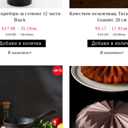
прибори за готвене 12 части
Качествен незалепващ Тиган
Black
Granitec 20 см
€17.99
35.19лв.
€9.17
17.93лв
€19.99
39.10лв.
€15.29
29.90лв.
В наличност
В наличност
-40%