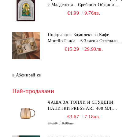
с Младенеца – Сребрист Обков и
Стойка (23.5х19 см, 6 Модела)
€4.99
9.76лв.
Порцеланов Комплект за Кафе
Morello Panda – 6 Златни Огледални
Чаши с Анаморфно Отражение и
€15.29
29.90лв.
Чинийки
Абонирай се
Най-продавани
ЧАША ЗА ТОПЛИ И СТУДЕНИ
НАПИТКИ PRESS ART 400 МЛ,
БОРОСИЛИКАТНО СТЪКЛО
€3.67
7.18лв.
€4.59
8.98лв.