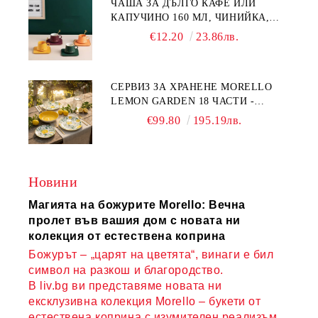
ЧАША ЗА ДЪЛГО КАФЕ ИЛИ
КАПУЧИНО 160 МЛ, ЧИНИЙКА,
ЛЪЖИЧКА GREEN, ORANGE LOVE
€12.20
23.86лв.
COMPLETELY - МНОГО
КАЧЕСТВЕН ПОРЦЕЛАН
СЕРВИЗ ЗА ХРАНЕНЕ MORELLO
LEMON GARDEN 18 ЧАСТИ -
ПОРЦЕЛАН
€99.80
195.19лв.
Новини
Магията на божурите Morello: Вечна
пролет във вашия дом с новата ни
колекция от естествена коприна
Божурът – „царят на цветята“, винаги е бил
символ на разкош и благородство.
В liv.bg ви представяме новата ни
ексклузивна колекция Morello – букети от
естествена коприна с изумителен реализъм,