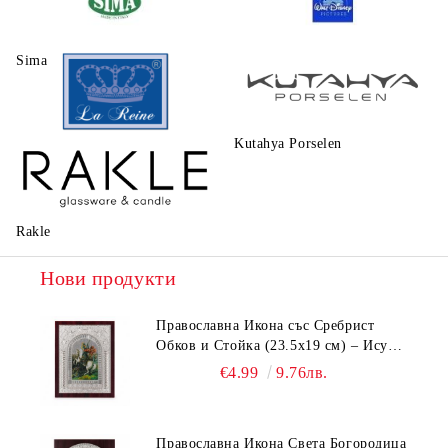
Sima
Walt Disney
Kutahya Porselen
La Reine
Rakle
Нови продукти
Православна Икона със Сребрист
Обков и Стойка (23.5х19 см) – Исус
Христос, Св. Георги, Св. Николай
€4.99
9.76лв.
Православна Икона Света Богородица