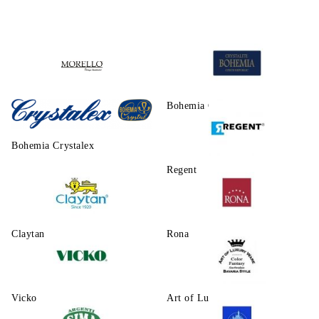
Morello
Bohemia Crystalite
Bohemia Crystalex
Regent
Claytаn
Rona
Vicko
Art of Luxury Ware