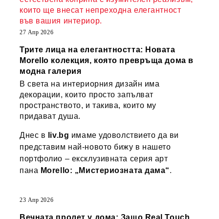
които ще внесат непреходна елегантност
във вашия интериор.
27 Апр 2026
Трите лица на елегантността: Новата
Morello колекция, която превръща дома в
модна галерия
В света на интериорния дизайн има
декорации, които просто запълват
пространството, и такива, които му
придават душа.
Днес в
liv.bg
имаме удоволствието да ви
представим най-новото бижу в нашето
портфолио – ексклузивната серия арт
пана
Morello: „Мистериозната дама“
.
23 Апр 2026
Вечната пролет у дома: Защо Real Touch