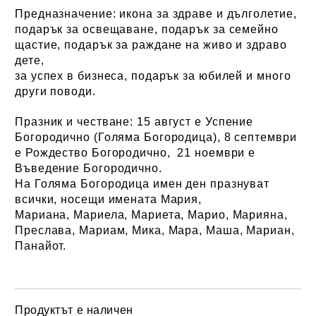
Предназначение:
икона за здраве и дълголетие,
подарък за освещаване, подарък за семейно
щастие, подарък за раждане на живо и здраво
дете,
за успех в бизнеса, подарък за юбилей и много
други поводи.
Празник и честване:
15 август е Успение
Богородично (Голяма Богородица), 8 септември
е Рождество Богородично, 21 ноември е
Въведение Богородично.
На Голяма Богородица имен ден празнуват
всички, носещи имената Мария,
Мариана, Мариела, Мариета, Марио, Марияна,
Преслава, Мариам, Мика, Мара, Маша, Мариан,
Панайот.
Продуктът е наличен
Добави в желани