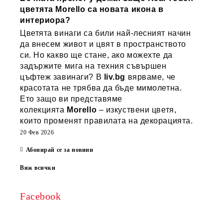
цветята Morello са новата икона в
интериора?
Цветята винаги са били най-лесният начин
да внесем живот и цвят в пространството
си. Но какво ще стане, ако можехте да
задържите мига на техния съвършен
цъфтеж завинаги? В
liv.bg
вярваме, че
красотата не трябва да бъде мимолетна.
Ето защо ви представяме
колекцията
Morello
– изкуствени цветя,
които променят правилата на декорацията.
20 Фев 2026
Абонирай се за новини
Виж всички
Facebook