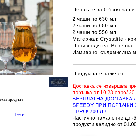
Цената е за 6 броя чаши
2 чаши по 630 мл
2 чаши по 680 мл
2 чаши по 550 мл
Материал
: Crystalite - 
Производител
: Bohemia 
Измиване
: съдомиялна 
Продуктът е наличен
Доставка се извършва пр
поръчка от 10.23 евро/ 20
БЕЗПЛАТНА ДОСТАВКА 
цени продукта
SPEEDY ПРИ ПОРЪЧКИ З
ЕВРО/ 200 ЛВ.
Tweet
Частично намаление до -
продукти валидно от 01.08