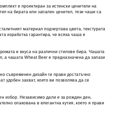
 комплект е проектиран за истински ценители на
тел на бирата или запален ценител, тези чаши са
сталитният материал подчертава цвета, текстурата
та изработка гарантира, че всяка чаша е
аромата и вкуса на различни стилове бира. Чашата
л, а чашата
Wheat Beer
е предназначена да запази
 но съвременен дизайн
ги прави достатъчно
т удобен захват, което ви позволява да се
чен избор. Независимо дали е за рожден ден,
щателно опакована в
елегантна кутия
, което я прави