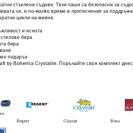
катни стъклени съдове. Тези чаши са
безопасни за съд
ирата си, и по-малко време в притеснения за поддръж
ократни цикли на миене.
ъжливост и яснота
 стилове бира
та бира
тване
ален подарък
ft by Bohemia Crystalite. Поръчайте своя комплект дне
lex
Regent
Claytаn
Rona