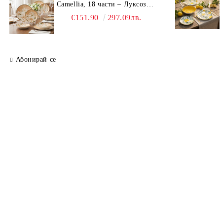
Camellia, 18 части – Луксозен
комплект чинии с флорален
€151.90
297.09лв.
мотив
Абонирай се