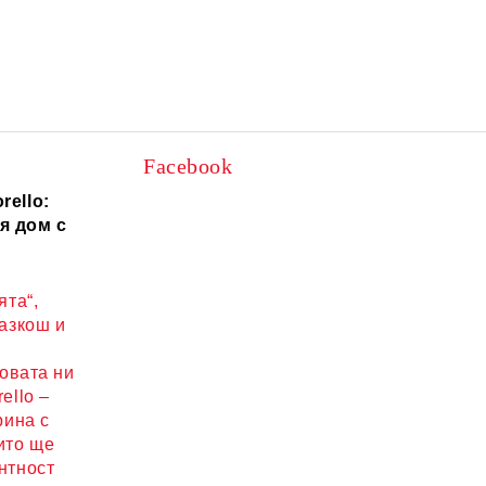
Facebook
rello:
я дом с
ята“,
разкош и
новата ни
ello –
рина с
ито ще
нтност