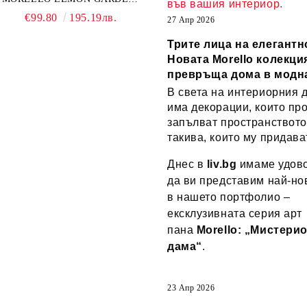
във вашия интериор.
18 ЧАСТИ - ПОРЦЕЛАН
€99.80
195.19лв.
27 Апр 2026
Трите лица на елегантн
Новата Morello колекция
превръща дома в модн
В света на интериорния 
има декорации, които пр
запълват пространството
такива, които му придава
Днес в
liv.bg
имаме удово
да ви представим най-но
в нашето портфолио –
ексклузивната серия арт
пана
Morello: „Мистери
дама“
.
23 Апр 2026