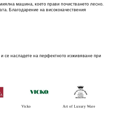
омиялна машина
, което прави почистването лесно.
ката. Благодарение на висококачествения
с и се насладете на перфектното изживяване при
Vicko
Art of Luxury Ware