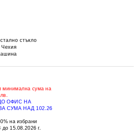
:
кристално стъкло
- Чехия
машина
и минимална сума на
 лв.
ДО ОФИС НА
Добави в желани
А СУМА НАД 102.26
50% на избрани
 до 15.08.2026 г.