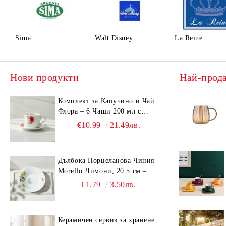
Sima
Walt Disney
La Reine
Нови продукти
Най-прод
Комплект за Капучино и Чай
Флора – 6 Чаши 200 мл с
Чинийки, Порцелан
€10.99
21.49лв.
Дълбока Порцеланова Чиния
Morello Лимони, 20.5 см –
Средиземноморски Стил
€1.79
3.50лв.
Керамичен сервиз за хранене