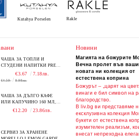
Rakle
Kutahya Porselen
авани
Новини
Магията на божурите Mo
ЧАША ЗА ТОПЛИ И
Вечна пролет във ваши
СТУДЕНИ НАПИТКИ PRESS
новата ни колекция от
ART 400 МЛ,
€3.67
7.18лв.
БОРОСИЛИКАТНО СТЪКЛО
естествена коприна
€4.59
8.98лв.
Божурът – „царят на цвет
винаги е бил символ на 
ЧАША ЗА ДЪЛГО КАФЕ
благородство.
ИЛИ КАПУЧИНО 160 МЛ,
В liv.bg ви представяме 
ЧИНИЙКА, ЛЪЖИЧКА
€12.20
23.86лв.
ексклузивна колекция Mor
GREEN, ORANGE LOVE
букети от естествена коп
COMPLETELY - МНОГО
КАЧЕСТВЕН ПОРЦЕЛАН
изумителен реализъм, ко
СЕРВИЗ ЗА ХРАНЕНЕ
внесат непреходна елега
MORELLO LEMON GARDEN