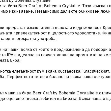
aft by Bohemia Crystalite
 за бира Beer Craft
от Bohemia Crystalite. Този изискан
авимо изживяване. Независимо дали сте обикновен люби
аши предлагат изключителна яснота и издръжливост. Кри
алната привлекателност и цялостното удоволствие. Фина
 след многократна употреба.
и на чаши
, всяка от които е предназначена да подобри 
шата
IPA
е идеална за подчертаване на ароматите на хме
ната бира.
 нотка елегантност към всяка обстановка.
Класическият,
а. Перфектното тегло и баланс на всяка чаша осигурява
 чаши за бира Beer Craft by Bohemia Crystalite е отли
ъде оценен от всеки любител на бирата. Всяка чаша е 