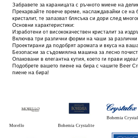
Забравете за караницата с ръчното миене на дели
Прекарвайте повече време, наслаждавайки се на б
кристалит, те запазват блясъка си дори след мног
Основни характеристики:
Изработени от
висококачествен кристалит
за издр
Включва
три различни форми на чаши
за различни
Проектирани да
подобрят аромата и вкуса
на ваша
Безопасни за съдомиялна машина
за лесно почис
Опаковани в
елегантна кутия
, което ги прави иде
Подобрете вашето пиене на бира с чашите Beer Cra
пиене на бира!
Bohemia Crysta
Morello
Bohemia Crystalite