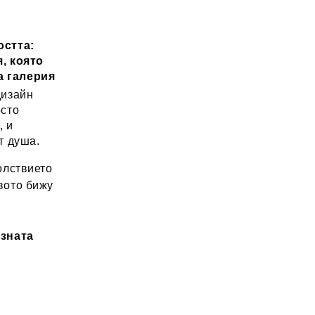
остта:
, която
а галерия
дизайн
осто
, и
т душа.
лствието
вото бижу
озната