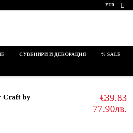
EUR
НЕ
СУВЕНИРИ И ДЕКОРАЦИЯ
% SALE
€39.83
 Craft by
e
77.90лв.