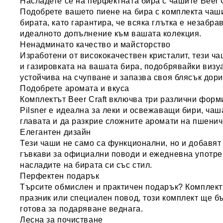
Насладете се на перфектната бира с чашите Beer Cr
Подобрете вашето пиене на бира с
комплекта чаши
бирата, като гарантира, че всяка глътка е незабр
идеалното допълнение към вашата колекция.
Ненадминато качество и майсторство
Изработени от
висококачествен кристалит
, тези ч
и газировката на вашата бира, подобрявайки визу
устойчива на счупване
и запазва своя блясък дори
Подобрете аромата и вкуса
Комплектът Beer Craft включва
три различни форм
Pilsner
е идеална за леки и освежаващи бири, ча
главата и да разкрие сложните аромати на пшенич
Елегантен дизайн
Тези чаши не само са функционални, но и добавят
гъвкави за официални поводи и ежедневна употреб
насладите на бирата си със стил.
Перфектен подарък
Търсите обмислен и практичен подарък? Комплектът
празник или специален повод, този комплект ще б
готова за подаряване веднага.
Лесна за почистване