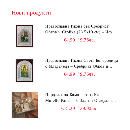
Нови продукти
Православна Икона със Сребрист
Обков и Стойка (23.5х19 см) – Исус
Христос, Св. Георги, Св. Николай
€4.99
9.76лв.
Православна Икона Света Богородица
с Младенеца – Сребрист Обков и
Стойка (23.5х19 см, 6 Модела)
€4.99
9.76лв.
Порцеланов Комплект за Кафе
Morello Panda – 6 Златни Огледални
Чаши с Анаморфно Отражение и
€15.29
29.90лв.
Чинийки