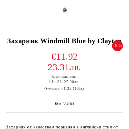
Захарник Windmill Blue by Claytan
-10%
€11.92
23.31лв.
Каталожна цена:
€13.24
25.90лв.
€1.32 (10%)
Отстъпка:
Код:
384003
Захарник от качествен порцелан в английски стил от