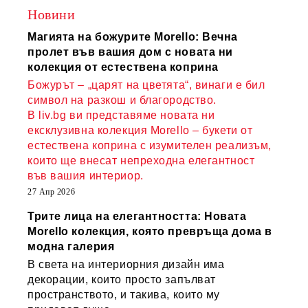
Новини
Магията на божурите Morello: Вечна
пролет във вашия дом с новата ни
колекция от естествена коприна
Божурът – „царят на цветята“, винаги е бил
символ на разкош и благородство.
В liv.bg ви представяме новата ни
ексклузивна колекция Morello – букети от
естествена коприна с изумителен реализъм,
които ще внесат непреходна елегантност
във вашия интериор.
27 Апр 2026
Трите лица на елегантността: Новата
Morello колекция, която превръща дома в
модна галерия
В света на интериорния дизайн има
декорации, които просто запълват
пространството, и такива, които му