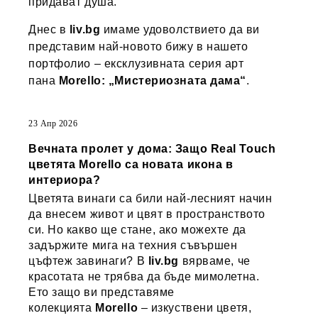
придават душа.
Днес в
liv.bg
имаме удоволствието да ви
представим най-новото бижу в нашето
портфолио – ексклузивната серия арт
пана
Morello: „Мистериозната дама“
.
23 Апр 2026
Вечната пролет у дома: Защо Real Touch
цветята Morello са новата икона в
интериора?
Цветята винаги са били най-лесният начин
да внесем живот и цвят в пространството
си. Но какво ще стане, ако можехте да
задържите мига на техния съвършен
цъфтеж завинаги? В
liv.bg
вярваме, че
красотата не трябва да бъде мимолетна.
Ето защо ви представяме
колекцията
Morello
– изкуствени цветя,