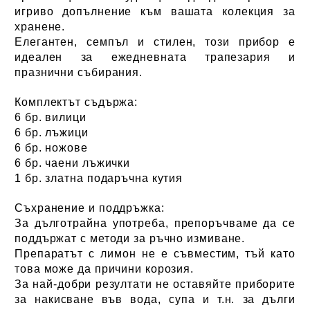
игриво допълнение към вашата колекция за
хранене.
Елегантен, семпъл и стилен, този прибор е
идеален за ежедневната трапезария и
празнични събирания.
Комплектът съдържа:
6 бр. вилици
6 бр. лъжици
6 бр. ножове
6 бр. чаени лъжички
1 бр. златна подаръчна кутия
Съхранение и поддръжка:
За дълготрайна употреба, препоръчваме да се
поддържат с методи за ръчно измиване.
Препаратът с лимон не е съвместим, тъй като
това може да причини корозия.
За най-добри резултати не оставяйте приборите
за накисване във вода, супа и т.н. за дълги