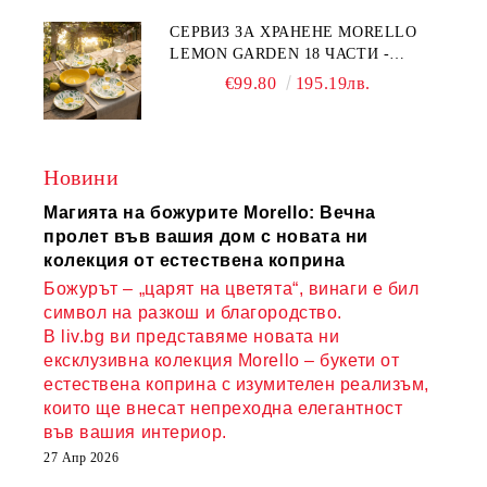
СЕРВИЗ ЗА ХРАНЕНЕ MORELLO
LEMON GARDEN 18 ЧАСТИ -
ПОРЦЕЛАН
€99.80
195.19лв.
Новини
Магията на божурите Morello: Вечна
пролет във вашия дом с новата ни
колекция от естествена коприна
Божурът – „царят на цветята“, винаги е бил
символ на разкош и благородство.
В liv.bg ви представяме новата ни
ексклузивна колекция Morello – букети от
естествена коприна с изумителен реализъм,
които ще внесат непреходна елегантност
във вашия интериор.
27 Апр 2026