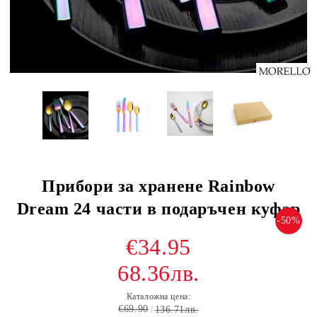
Прибори за хранене Rainbow
Dream 24 части в подаръчен куфар
-50%
€34.95
68.36лв.
Каталожна цена:
€69.90
136.71лв.