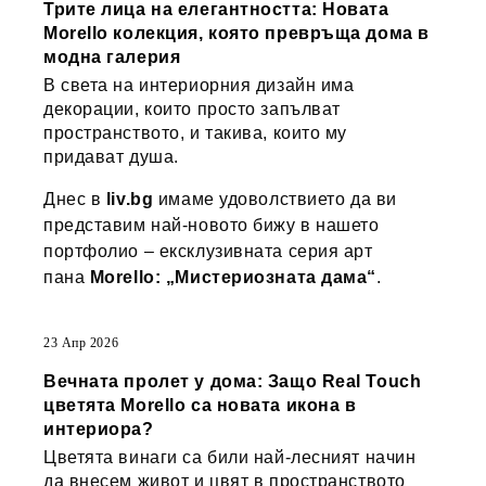
Трите лица на елегантността: Новата
Morello колекция, която превръща дома в
модна галерия
В света на интериорния дизайн има
декорации, които просто запълват
пространството, и такива, които му
придават душа.
Днес в
liv.bg
имаме удоволствието да ви
представим най-новото бижу в нашето
портфолио – ексклузивната серия арт
пана
Morello: „Мистериозната дама“
.
23 Апр 2026
Вечната пролет у дома: Защо Real Touch
цветята Morello са новата икона в
интериора?
Цветята винаги са били най-лесният начин
да внесем живот и цвят в пространството