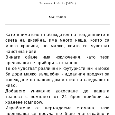
€34.95 (50%)
Отстъпка:
Код:
974000
Като внимателен наблюдател на тенденциите в
света на дизайна, има много неща, които са
много красиви, но малко, които се чувстват
наистина нови.
Винаги обаче има изключения, като тези
преливащи се прибори за хранене.
Те се чувстват различни и футуристични и може
би дори малко вълшебни - идеалния продукт за
извеждане на вашия дом и стил на следващото
ниво.
Добавете уникално докосване до вашата
трапеза с
комплект от 24 броя прибори за
хранене
Rainbow.
Изработени от неръждаема стомана, тази
преливаща се посуда ще бъде дълготрайно и