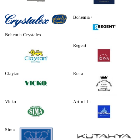
Morello
Bohemia Crystalite
Bohemia Crystalex
Regent
Claytаn
Rona
Vicko
Art of Luxury Ware
Sima
Walt Disney