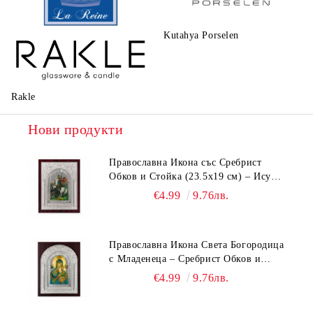
Kutahya Porselen
La Reine
Rakle
Нови продукти
Православна Икона със Сребрист
Обков и Стойка (23.5х19 см) – Исус
Христос, Св. Георги, Св. Николай
€4.99
9.76лв.
Православна Икона Света Богородица
с Младенеца – Сребрист Обков и
Стойка (23.5х19 см, 6 Модела)
€4.99
9.76лв.