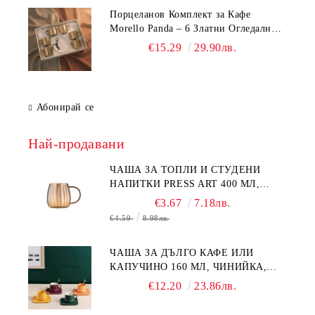
Порцеланов Комплект за Кафе
Morello Panda – 6 Златни Огледални
Чаши с Анаморфно Отражение и
€15.29
29.90лв.
Чинийки
Абонирай се
Най-продавани
ЧАША ЗА ТОПЛИ И СТУДЕНИ
НАПИТКИ PRESS ART 400 МЛ,
БОРОСИЛИКАТНО СТЪКЛО
€3.67
7.18лв.
€4.59
8.98лв.
ЧАША ЗА ДЪЛГО КАФЕ ИЛИ
КАПУЧИНО 160 МЛ, ЧИНИЙКА,
ЛЪЖИЧКА GREEN, ORANGE LOVE
€12.20
23.86лв.
COMPLETELY - МНОГО
КАЧЕСТВЕН ПОРЦЕЛАН