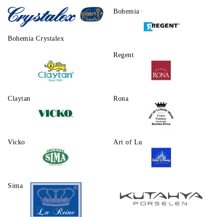
Morello
Bohemia Crystalite
Bohemia Crystalex
Regent
Claytаn
Rona
Vicko
Art of Luxury Ware
Sima
Walt Disney