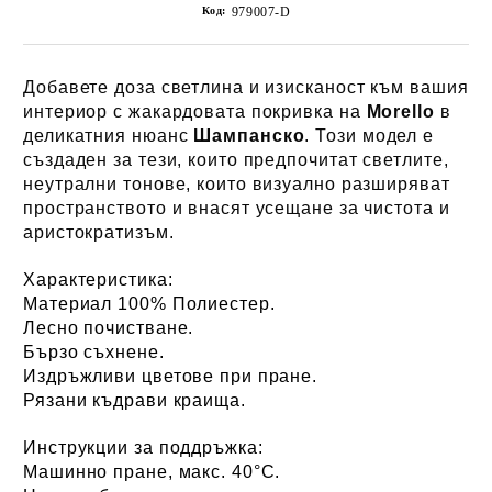
Код:
979007-D
Добавете доза светлина и изисканост към вашия
интериор с жакардовата покривка на
Morello
в
деликатния нюанс
Шампанско
. Този модел е
създаден за тези, които предпочитат светлите,
неутрални тонове, които визуално разширяват
пространството и внасят усещане за чистота и
аристократизъм.
Характеристика:
Материал 100% Полиестер.
Лесно почистване.
Бързо съхнене.
Издръжливи цветове при пране.
Рязани къдрави краища.
Инструкции за поддръжка:
Машинно пране, макс. 40°C.