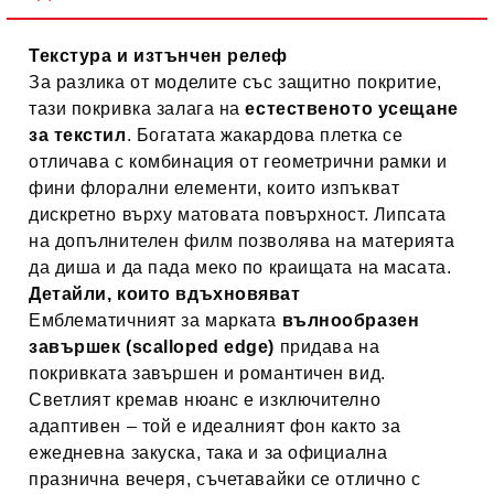
Текстура и изтънчен релеф
За разлика от моделите със защитно покритие,
тази покривка залага на
естественото усещане
за текстил
. Богатата жакардова плетка се
отличава с комбинация от геометрични рамки и
фини флорални елементи, които изпъкват
дискретно върху матовата повърхност. Липсата
на допълнителен филм позволява на материята
да диша и да пада меко по краищата на масата.
Детайли, които вдъхновяват
Емблематичният за марката
вълнообразен
завършек (scalloped edge)
придава на
покривката завършен и романтичен вид.
Светлият кремав нюанс е изключително
адаптивен – той е идеалният фон както за
ежедневна закуска, така и за официална
празнична вечеря, съчетавайки се отлично с