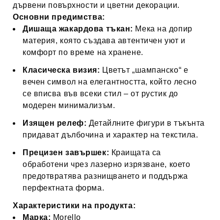
дървени повърхности и цветни декорации.
Основни предимства:
Дишаща жакардова тъкан:
Мека на допир
материя, която създава автентичен уют и
комфорт по време на хранене.
Класическа визия:
Цветът „шампанско“ е
вечен символ на елегантността, който лесно
се вписва във всеки стил – от рустик до
модерен минимализъм.
Изящен релеф:
Детайлните фигури в тъкънта
придават дълбочина и характер на текстила.
Прецизен завършек:
Краищата са
обработени чрез лазерно изрязване, което
предотвратява разнищването и поддържа
перфектната форма.
Характеристики на продукта:
Марка:
Morello