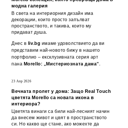
модна галерия
В света на интериорния дизайн има
декорации, които просто запълват
пространството, и такива, които му
придават душа.
Днес в
liv.bg
имаме удоволствието да ви
представим най-новото бижу в нашето
портфолио – ексклузивната серия арт
пана
Morello: „Мистериозната дама“
.
23 Апр 2026
Вечната пролет у дома: Защо Real Touch
цветята Morello са новата икона в
интериора?
Цветята винаги са били най-лесният начин
да внесем живот и цвят в пространството
си. Но какво ще стане, ако можехте да