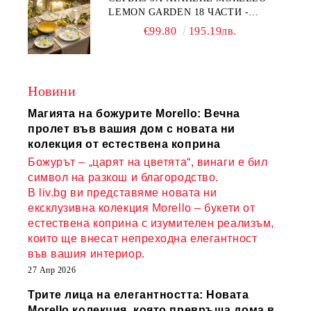
LEMON GARDEN 18 ЧАСТИ -
ПОРЦЕЛАН
€99.80
195.19лв.
Новини
Магията на божурите Morello: Вечна
пролет във вашия дом с новата ни
колекция от естествена коприна
Божурът – „царят на цветята“, винаги е бил
символ на разкош и благородство.
В liv.bg ви представяме новата ни
ексклузивна колекция Morello – букети от
естествена коприна с изумителен реализъм,
които ще внесат непреходна елегантност
във вашия интериор.
27 Апр 2026
Трите лица на елегантността: Новата
Morello колекция, която превръща дома в