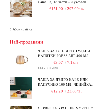
Camellia, 18 части – Луксозен
комплект чинии с флорален мотив
€151.90
297.09лв.
Абонирай се
Най-продавани
ЧАША ЗА ТОПЛИ И СТУДЕНИ
НАПИТКИ PRESS ART 400 МЛ,
БОРОСИЛИКАТНО СТЪКЛО
€3.67
7.18лв.
€4.59
8.98лв.
ЧАША ЗА ДЪЛГО КАФЕ ИЛИ
КАПУЧИНО 160 МЛ, ЧИНИЙКА,
ЛЪЖИЧКА GREEN, ORANGE LOVE
€12.20
23.86лв.
COMPLETELY - МНОГО
КАЧЕСТВЕН ПОРЦЕЛАН
СЕРВИЗ ЗА ХРАНЕНЕ MORELLO