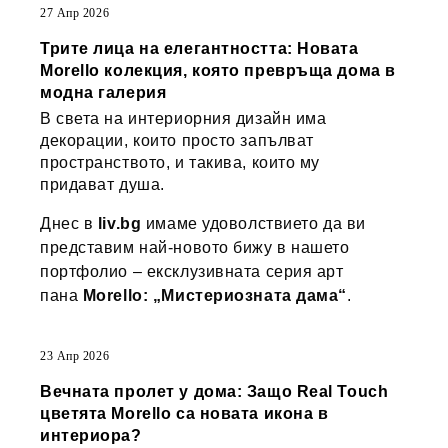
27 Апр 2026
Трите лица на елегантността: Новата
Morello колекция, която превръща дома в
модна галерия
В света на интериорния дизайн има
декорации, които просто запълват
пространството, и такива, които му
придават душа.
Днес в
liv.bg
имаме удоволствието да ви
представим най-новото бижу в нашето
портфолио – ексклузивната серия арт
пана
Morello: „Мистериозната дама“
.
23 Апр 2026
Вечната пролет у дома: Защо Real Touch
цветята Morello са новата икона в
интериора?