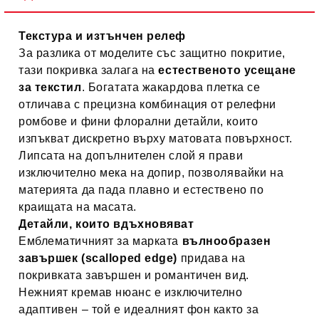
Текстура и изтънчен релеф
За разлика от моделите със защитно покритие,
тази покривка залага на
естественото усещане
за текстил
. Богатата жакардова плетка се
отличава с прецизна комбинация от релефни
ромбове и фини флорални детайли, които
изпъкват дискретно върху матовата повърхност.
Липсата на допълнителен слой я прави
изключително мека на допир, позволявайки на
материята да пада плавно и естествено по
краищата на масата.
Детайли, които вдъхновяват
Емблематичният за марката
вълнообразен
завършек (scalloped edge)
придава на
покривката завършен и романтичен вид.
Нежният кремав нюанс е изключително
адаптивен – той е идеалният фон както за