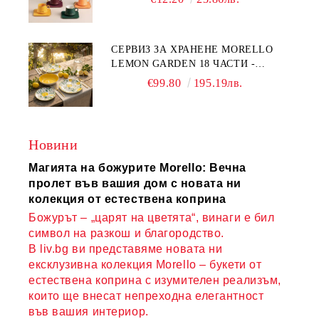
COMPLETELY - МНОГО
КАЧЕСТВЕН ПОРЦЕЛАН
СЕРВИЗ ЗА ХРАНЕНЕ MORELLO
LEMON GARDEN 18 ЧАСТИ -
ПОРЦЕЛАН
€99.80
195.19лв.
Новини
Магията на божурите Morello: Вечна
пролет във вашия дом с новата ни
колекция от естествена коприна
Божурът – „царят на цветята“, винаги е бил
символ на разкош и благородство.
В liv.bg ви представяме новата ни
ексклузивна колекция Morello – букети от
естествена коприна с изумителен реализъм,
които ще внесат непреходна елегантност
във вашия интериор.