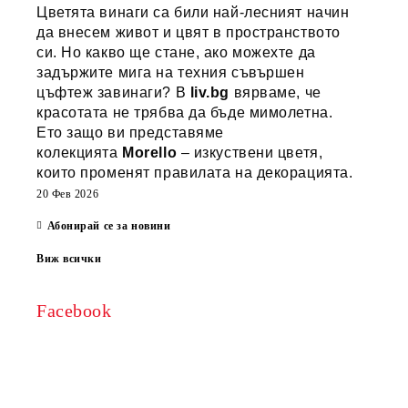
Цветята винаги са били най-лесният начин
да внесем живот и цвят в пространството
си. Но какво ще стане, ако можехте да
задържите мига на техния съвършен
цъфтеж завинаги? В
liv.bg
вярваме, че
красотата не трябва да бъде мимолетна.
Ето защо ви представяме
колекцията
Morello
– изкуствени цветя,
които променят правилата на декорацията.
20 Фев 2026
Абонирай се за новини
Виж всички
Facebook