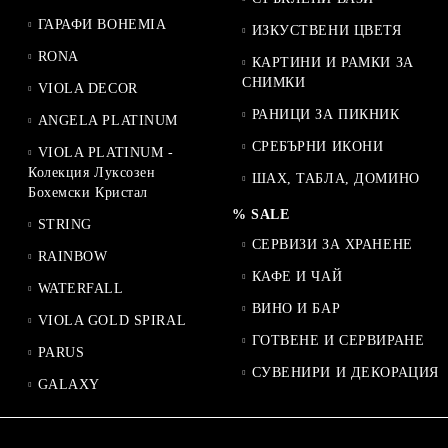
ГАРАФИ BOHEMIA
ИЗКУСТВЕНИ ЦВЕТЯ
RONA
КАРТИНИ И РАМКИ ЗА
СНИМКИ
VIOLA DECOR
РАНИЦИ ЗА ПИКНИК
ANGELA PLATINUM
СРЕБЪРНИ ИКОНИ
VIOLA PLATINUM -
Колекция Луксозен
ШАХ, ТАБЛА, ДОМИНО
Бохемски Кристал
% SALE
STRING
СЕРВИЗИ ЗА ХРАНЕНЕ
RAINBOW
КАФЕ И ЧАЙ
WATERFALL
ВИНО И БАР
VIOLA GOLD SPIRAL
ГОТВЕНЕ И СЕРВИРАНЕ
PARUS
СУВЕНИРИ И ДЕКОРАЦИЯ
GALAXY