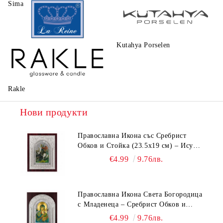
Sima
Walt Disney
Kutahya Porselen
La Reine
Rakle
Нови продукти
Православна Икона със Сребрист
Обков и Стойка (23.5х19 см) – Исус
Христос, Св. Георги, Св. Николай
€4.99
9.76лв.
Православна Икона Света Богородица
с Младенеца – Сребрист Обков и
Стойка (23.5х19 см, 6 Модела)
€4.99
9.76лв.