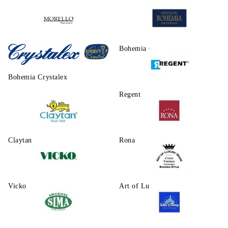
Morello
Bohemia Crystalite
Bohemia Crystalex
Regent
Claytаn
Rona
Vicko
Art of Luxury Ware