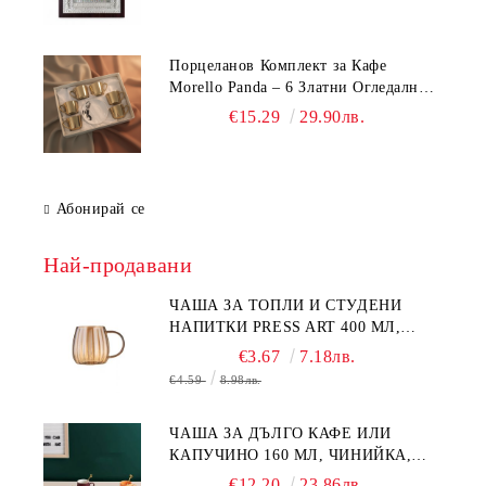
Порцеланов Комплект за Кафе
Morello Panda – 6 Златни Огледални
Чаши с Анаморфно Отражение и
€15.29
29.90лв.
Чинийки
Абонирай се
Най-продавани
ЧАША ЗА ТОПЛИ И СТУДЕНИ
НАПИТКИ PRESS ART 400 МЛ,
БОРОСИЛИКАТНО СТЪКЛО
€3.67
7.18лв.
€4.59
8.98лв.
ЧАША ЗА ДЪЛГО КАФЕ ИЛИ
КАПУЧИНО 160 МЛ, ЧИНИЙКА,
ЛЪЖИЧКА GREEN, ORANGE LOVE
€12.20
23.86лв.