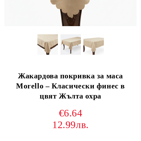
Жакардова покривка за маса
Morello – Класически финес в
цвят Жълта охра
€6.64
12.99лв.