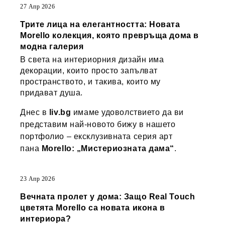
27 Апр 2026
Трите лица на елегантността: Новата
Morello колекция, която превръща дома в
модна галерия
В света на интериорния дизайн има
декорации, които просто запълват
пространството, и такива, които му
придават душа.
Днес в
liv.bg
имаме удоволствието да ви
представим най-новото бижу в нашето
портфолио – ексклузивната серия арт
пана
Morello: „Мистериозната дама“
.
23 Апр 2026
Вечната пролет у дома: Защо Real Touch
цветята Morello са новата икона в
интериора?