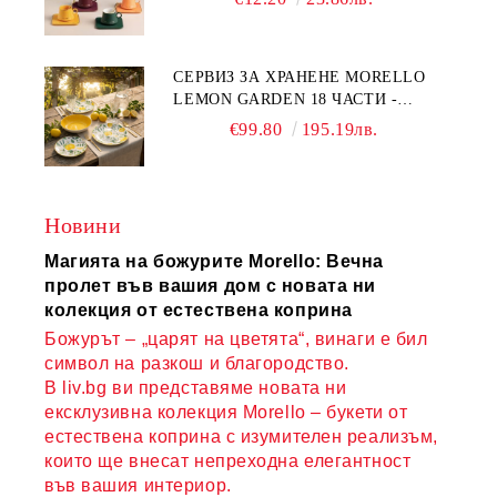
COMPLETELY - МНОГО
КАЧЕСТВЕН ПОРЦЕЛАН
СЕРВИЗ ЗА ХРАНЕНЕ MORELLO
LEMON GARDEN 18 ЧАСТИ -
ПОРЦЕЛАН
€99.80
195.19лв.
Новини
Магията на божурите Morello: Вечна
пролет във вашия дом с новата ни
колекция от естествена коприна
Божурът – „царят на цветята“, винаги е бил
символ на разкош и благородство.
В liv.bg ви представяме новата ни
ексклузивна колекция Morello – букети от
естествена коприна с изумителен реализъм,
които ще внесат непреходна елегантност
във вашия интериор.