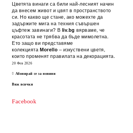
Цветята винаги са били най-лесният начин
да внесем живот и цвят в пространството
си. Но какво ще стане, ако можехте да
задържите мига на техния съвършен
цъфтеж завинаги? В
liv.bg
вярваме, че
красотата не трябва да бъде мимолетна.
Ето защо ви представяме
колекцията
Morello
– изкуствени цветя,
които променят правилата на декорацията.
20 Фев 2026
Абонирай се за новини
Виж всички
Facebook