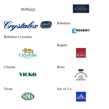
Morello
Bohemia Crystalite
Bohemia Crystalex
Regent
Claytаn
Rona
Vicko
Art of Luxury Ware