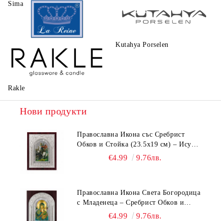
Sima
Walt Disney
Kutahya Porselen
La Reine
Rakle
Нови продукти
Православна Икона със Сребрист
Обков и Стойка (23.5х19 см) – Исус
Христос, Св. Георги, Св. Николай
€4.99
9.76лв.
Православна Икона Света Богородица
с Младенеца – Сребрист Обков и
Стойка (23.5х19 см, 6 Модела)
€4.99
9.76лв.