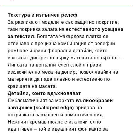
Текстура и изтънчен релеф
За разлика от моделите със защитно покритие,
тази покривка залага на
естественото усещане
за текстил
. Богатата жакардова плетка се
отличава с прецизна комбинация от релефни
ромбове и фини флорални детайли, които
изпъкват дискретно върху матовата повърхност.
Липсата на допълнителен слой я прави
изключително мека на допир, позволявайки на
материята да пада плавно и естествено по
краищата на масата.
Детайли, които вдъхновяват
Емблематичният за марката
вълнообразен
завършек (scalloped edge)
придава на
покривката завършен и романтичен вид.
Нежният кремав нюанс е изключително
адаптивен – той е идеалният фон както за