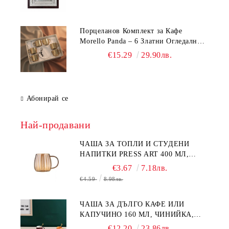
Порцеланов Комплект за Кафе
Morello Panda – 6 Златни Огледални
Чаши с Анаморфно Отражение и
€15.29
29.90лв.
Чинийки
Абонирай се
Най-продавани
ЧАША ЗА ТОПЛИ И СТУДЕНИ
НАПИТКИ PRESS ART 400 МЛ,
БОРОСИЛИКАТНО СТЪКЛО
€3.67
7.18лв.
€4.59
8.98лв.
ЧАША ЗА ДЪЛГО КАФЕ ИЛИ
КАПУЧИНО 160 МЛ, ЧИНИЙКА,
ЛЪЖИЧКА GREEN, ORANGE LOVE
€12.20
23.86лв.