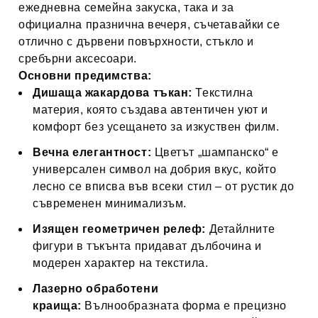
ежедневна семейна закуска, така и за
официална празнична вечеря, съчетавайки се
отлично с дървени повърхности, стъкло и
сребърни аксесоари.
Основни предимства:
Дишаща жакардова тъкан:
Текстилна
материя, която създава автентичен уют и
комфорт без усещането за изкуствен филм.
Вечна елегантност:
Цветът „шампанско“ е
универсален символ на добрия вкус, който
лесно се вписва във всеки стил – от рустик до
съвременен минимализъм.
Изящен геометричен релеф:
Детайлните
фигури в тъкънта придават дълбочина и
модерен характер на текстила.
Лазерно обработени
краища:
Вълнообразната форма е прецизно