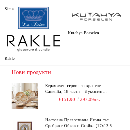
Sima
Walt Disney
Kutahya Porselen
La Reine
Rakle
Нови продукти
Керамичен сервиз за хранене
Camellia, 18 части – Луксозен
комплект чинии с флорален мотив
€151.90
297.09лв.
Настолна Православна Икона със
Сребрист Обков и Стойка (17х13.5