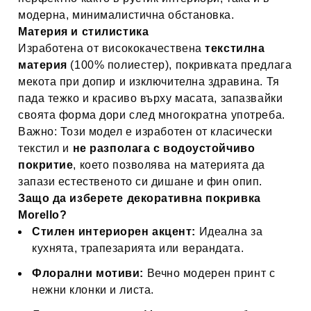
модерна, минималистична обстановка.
Материя и стилистика
Изработена от висококачествена
текстилна
материя
(100% полиестер), покривката предлага
мекота при допир и изключителна здравина. Тя
пада тежко и красиво върху масата, запазвайки
своята форма дори след многократна употреба.
Важно: Този модел е изработен от класически
текстил и
не разполага с водоустойчиво
покритие
, което позволява на материята да
запази естественото си дишане и фин опип.
Защо да изберете декоративна покривка
Morello?
Стилен интериорен акцент:
Идеална за
кухнята, трапезарията или верандата.
Флорални мотиви:
Вечно модерен принт с
нежни клонки и листа.