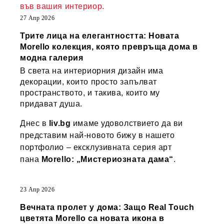
във вашия интериор.
27 Апр 2026
Трите лица на елегантността: Новата
Morello колекция, която превръща дома в
модна галерия
В света на интериорния дизайн има
декорации, които просто запълват
пространството, и такива, които му
придават душа.
Днес в
liv.bg
имаме удоволствието да ви
представим най-новото бижу в нашето
портфолио – ексклузивната серия арт
пана
Morello: „Мистериозната дама“
.
23 Апр 2026
Вечната пролет у дома: Защо Real Touch
цветята Morello са новата икона в