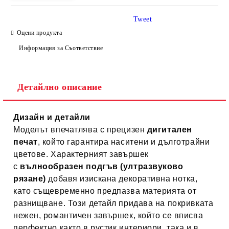
Tweet
Оцени продукта
Информация за Съответствие
Детайлно описание
Дизайн и детайли
Моделът впечатлява с прецизен
дигитален
печат
, който гарантира наситени и дълготрайни
цветове. Характерният завършек
с
вълнообразен подгъв (ултразвуково
рязане)
добавя изискана декоративна нотка,
като същевременно предпазва материята от
разнищване. Този детайл придава на покривката
нежен, романтичен завършек, който се вписва
перфектно както в рустик интериори, така и в