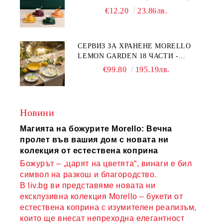
ЛЪЖИЧКА GREEN, ORANGE LOVE
€12.20
23.86лв.
COMPLETELY - МНОГО
КАЧЕСТВЕН ПОРЦЕЛАН
СЕРВИЗ ЗА ХРАНЕНЕ MORELLO
LEMON GARDEN 18 ЧАСТИ -
ПОРЦЕЛАН
€99.80
195.19лв.
Новини
Магията на божурите Morello: Вечна
пролет във вашия дом с новата ни
колекция от естествена коприна
Божурът – „царят на цветята“, винаги е бил
символ на разкош и благородство.
В liv.bg ви представяме новата ни
ексклузивна колекция Morello – букети от
естествена коприна с изумителен реализъм,
които ще внесат непреходна елегантност