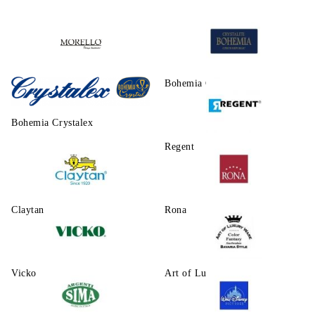
Morello
Bohemia Crystalite
Bohemia Crystalex
Regent
Claytаn
Rona
Vicko
Art of Luxury Ware