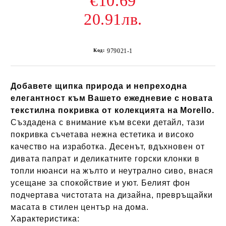
€10.69
20.91лв.
Код:
979021-1
Добавете щипка природа и непреходна
елегантност към Вашето ежедневие с новата
текстилна покривка от колекцията на Morello.
Създадена с внимание към всеки детайл, тази
покривка съчетава нежна естетика и високо
качество на изработка. Десенът, вдъхновен от
дивата папрат и деликатните горски клонки в
топли нюанси на жълто и неутрално сиво, внася
усещане за спокойствие и уют. Белият фон
подчертава чистотата на дизайна, превръщайки
масата в стилен център на дома.
Характеристика: