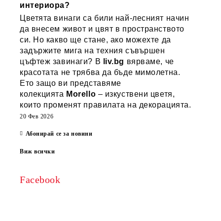
интериора?
Цветята винаги са били най-лесният начин
да внесем живот и цвят в пространството
си. Но какво ще стане, ако можехте да
задържите мига на техния съвършен
цъфтеж завинаги? В
liv.bg
вярваме, че
красотата не трябва да бъде мимолетна.
Ето защо ви представяме
колекцията
Morello
– изкуствени цветя,
които променят правилата на декорацията.
20 Фев 2026
Абонирай се за новини
Виж всички
Facebook