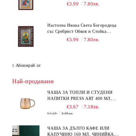
см) – Исус Христос, Св. Георги, Св.
€3.99
7.80лв.
Николай
Настолна Икона Света Богородица
със Сребрист Обков и Стойка
(17х13.5 см) – 5 Модела
€3.99
7.80лв.
Абонирай се
Най-продавани
ЧАША ЗА ТОПЛИ И СТУДЕНИ
НАПИТКИ PRESS ART 400 МЛ,
БОРОСИЛИКАТНО СТЪКЛО
€3.67
7.18лв.
€4.59
8.98лв.
ЧАША ЗА ДЪЛГО КАФЕ ИЛИ
КАПУЧИНО 160 МЛ, ЧИНИЙКА,