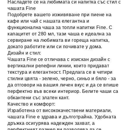
Насладете се на любимата си напитка със стил с
чашата Fine
Подобрете вашето изживяване при пиене на
кафе или чай с нашата елегантна и
функционална чаша за топли напитки
Fine
. С
капацитет от 280 мл
, тази чаша е идеална за
сервиране на любимата ви гореща напитка,
докато работите или си почивате у дома.
Дизайн и стил:
Чашата
Fine
се отличава с изискан дизайн с
вертикални релефни линии, които придават
текстура и елегантност. Предлага се в четири
стилни цвята -
зелено, черно, синьо и бяло
- за
да отговори на вашия личен вкус и да се впише
перфектно във всеки интериор. Белите чаши са
обкантени със златен кант.
Качество и комфорт:
Изработена от висококачествени материали,
чашата
Fine
е здрава и дълготрайна. Удобната
дръжка осигурява надежден захват, а
перфектният размер ви позволява да се