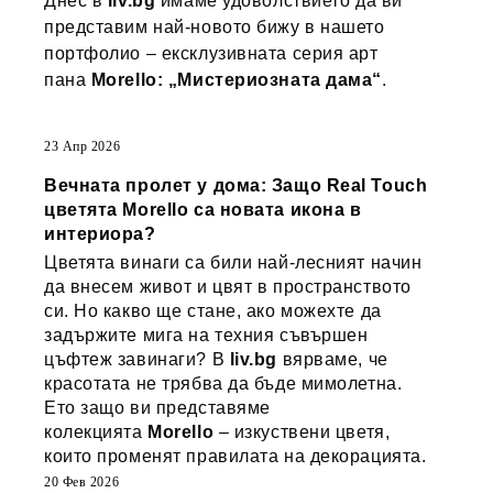
Днес в
liv.bg
имаме удоволствието да ви
представим най-новото бижу в нашето
портфолио – ексклузивната серия арт
пана
Morello: „Мистериозната дама“
.
23 Апр 2026
Вечната пролет у дома: Защо Real Touch
цветята Morello са новата икона в
интериора?
Цветята винаги са били най-лесният начин
да внесем живот и цвят в пространството
си. Но какво ще стане, ако можехте да
задържите мига на техния съвършен
цъфтеж завинаги? В
liv.bg
вярваме, че
красотата не трябва да бъде мимолетна.
Ето защо ви представяме
колекцията
Morello
– изкуствени цветя,
които променят правилата на декорацията.
20 Фев 2026