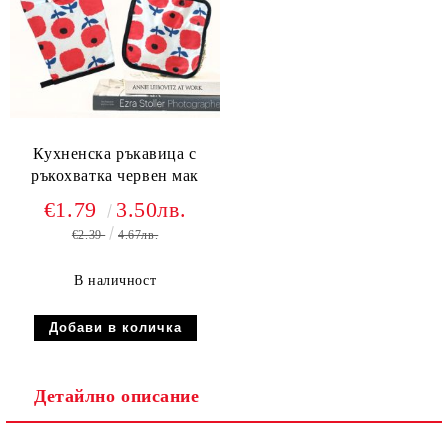
Кухненска ръкавица с
ръкохватка червен мак
€1.79
3.50лв.
€2.39
4.67лв.
В наличност
Детайлно описание