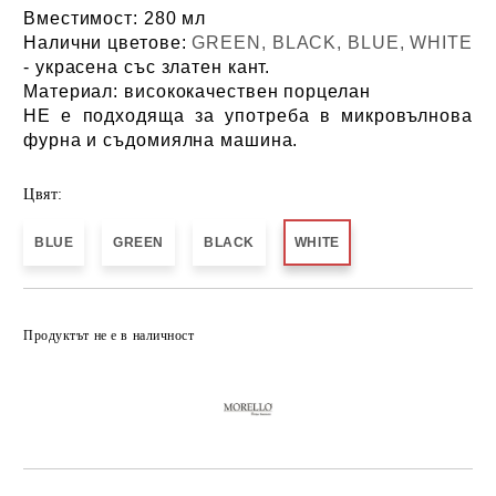
Вместимост:
280 мл
Налични цветове:
GREEN, BLACK, BLUE, WHITE
- украсена със златен кант.
Материал:
висококачествен
порцелан
НЕ е подходяща за употреба в микровълнова
фурна и съдомиялна машина.
Цвят:
BLUE
GREEN
BLACK
WHITE
Добави в желани
Продуктът не е в наличност