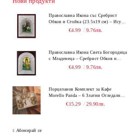
Нови продукти
Православна Икона със Сребрист
Обков и Стойка (23.5х19 см) – Исус
Христос, Св. Георги, Св. Николай
€4.99
9.76лв.
Православна Икона Света Богородица
с Младенеца – Сребрист Обков и
Стойка (23.5х19 см, 6 Модела)
€4.99
9.76лв.
Порцеланов Комплект за Кафе
Morello Panda – 6 Златни Огледални
Чаши с Анаморфно Отражение и
€15.29
29.90лв.
Чинийки
Абонирай се