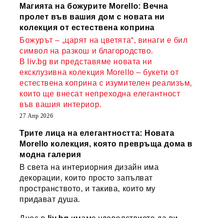
Магията на божурите Morello: Вечна
пролет във вашия дом с новата ни
колекция от естествена коприна
Божурът – „царят на цветята“, винаги е бил
символ на разкош и благородство.
В liv.bg ви представяме новата ни
ексклузивна колекция Morello – букети от
естествена коприна с изумителен реализъм,
които ще внесат непреходна елегантност
във вашия интериор.
27 Апр 2026
Трите лица на елегантността: Новата
Morello колекция, която превръща дома в
модна галерия
В света на интериорния дизайн има
декорации, които просто запълват
пространството, и такива, които му
придават душа.