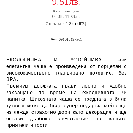
9.51лв.
Каталожна цена:
€6.08
11.89лв.
€1.22 (20%)
Отстъпка:
Код:
691015197561
ЕКОЛОГИЧНА И УСТОЙЧИВА: Тази
елегантна чаша е произведена от порцелан с
висококачествено гланцирано покритие, б
ез
BPA.
Премиум дръжката прави лесно и удобно
захващане по време на ежедневната Ви
напитка. Шикозната чаша се предлага в бяла
кутия и може да бъде супер подарък, който ще
изглежда страхотно дори като декорация и ще
остави дълбоко впечатление на вашите
приятели и гости.