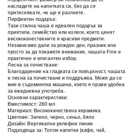
насладите на напитката си, без да се
притеснявате, че ще я разлеете.
Перфектен подарък:
Тази стилна чаша е
идеален подарък
за
приятели, семейство или колеги, които ценят
висококачествените и красиви предмети.
Независимо дали за рожден ден, празник или
просто за да покажете внимание, чашата
Fine
е
практичен и елегантен избор.
Лесна за почистване:
Благодарение на гладката си повърхност, чашата
е
лесна за почистване
и поддръжка. Може да се
мие в съдомиялна машина, което я прави удобна
за ежедневна употреба.
Основни характеристики:
Вместимост:
280 мл
Материал:
Висококачествена керамика
Цветове:
Зелено, черно, синьо, бяло
Дизайн:
Вертикални релефни линии
Подходяща за:
Топли напитки (кафе, чай,