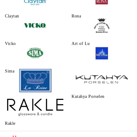
Claytаn
Rona
Vicko
Art of Luxury Ware
Sima
Walt Disney
Kutahya Porselen
La Reine
Rakle