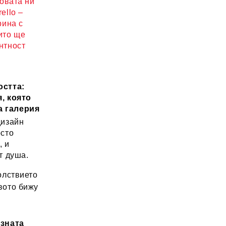
новата ни
ello –
рина с
ито ще
нтност
остта:
, която
а галерия
дизайн
осто
, и
т душа.
лствието
вото бижу
озната