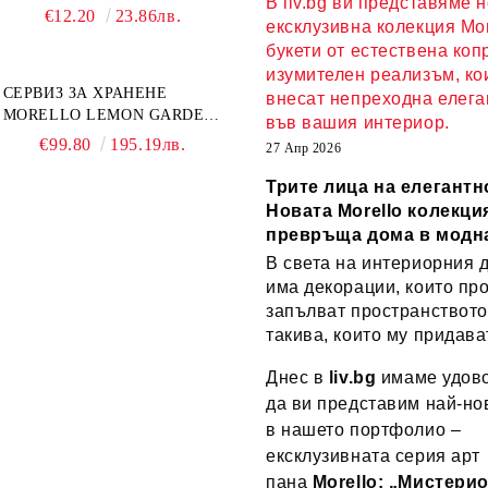
В liv.bg ви представяме 
ЧИНИЙКА, ЛЪЖИЧКА
€12.20
23.86лв.
ексклузивна колекция Mor
GREEN, ORANGE LOVE
букети от естествена коп
COMPLETELY - МНОГО
КАЧЕСТВЕН ПОРЦЕЛАН
изумителен реализъм, ко
СЕРВИЗ ЗА ХРАНЕНЕ
внесат непреходна елега
MORELLO LEMON GARDEN
във вашия интериор.
18 ЧАСТИ - ПОРЦЕЛАН
€99.80
195.19лв.
27 Апр 2026
Трите лица на елегантн
Новата Morello колекция
превръща дома в модн
В света на интериорния 
има декорации, които пр
запълват пространството
такива, които му придава
Днес в
liv.bg
имаме удово
да ви представим най-но
в нашето портфолио –
ексклузивната серия арт
пана
Morello: „Мистери