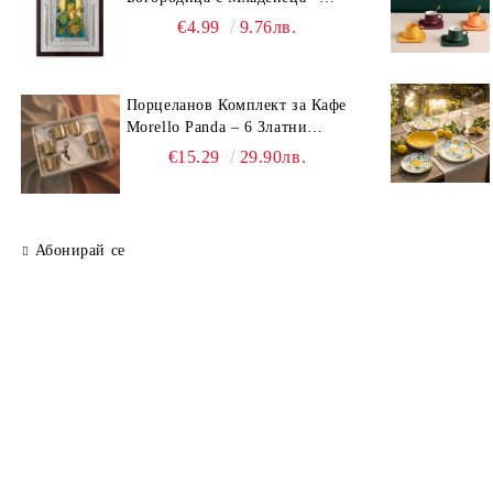
Сребрист Обков и Стойка
€4.99
9.76лв.
(23.5х19 см, 6 Модела)
Порцеланов Комплект за Кафе
Morello Panda – 6 Златни
Огледални Чаши с
€15.29
29.90лв.
Анаморфно Отражение и
Чинийки
Абонирай се