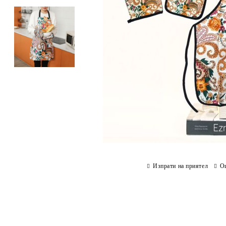
Изпрати на приятел
О