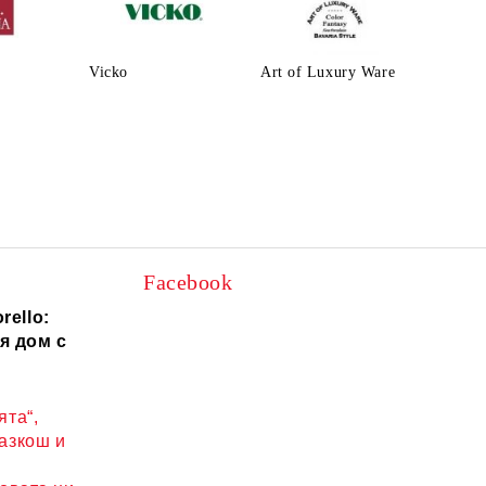
Vicko
Art of Luxury Ware
Facebook
rello:
я дом с
ята“,
разкош и