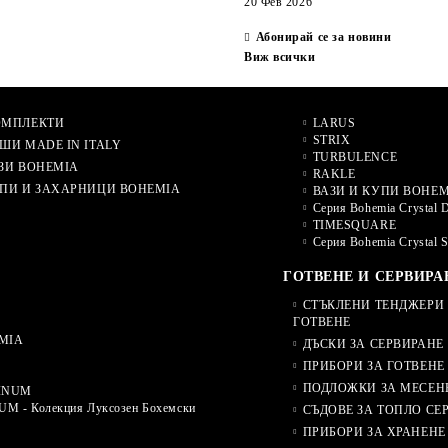
20 Фев 2026
Абонирай се за новини
Виж всички
ОМПЛЕКТИ
LARUS
STRIX
ШИ MADE IN ITALY
TURBULENCE
ЗИ BOHEMIA
RAKLE
ПИ И ЗАХАРНИЦИ BOHEMIA
ВАЗИ И КУПИ BOHEM
Серия Bohemia Crystal 
TIMESQUARE
Серия Bohemia Crystal 
ГОТВЕНЕ И СЕРВИРА
СТЪКЛЕНИ ТЕНДЖЕРИ 
ГОТВЕНЕ
MIA
ДЪСКИ ЗА СЕРВИРАНЕ
ПРИБОРИ ЗА ГОТВЕНЕ
ПОДЛОЖКИ ЗА МЕСЕН
INUM
M - Колекция Луксозен Бохемски
СЪДОВЕ ЗА ТОПЛО СЕ
ПРИБОРИ ЗА ХРАНЕНЕ