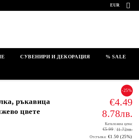
EUR
НЕ
СУВЕНИРИ И ДЕКОРАЦИЯ
% SALE
-25%
€4.49
лка, ръкавица
нжево цвете
8.78лв.
Каталожна цена:
€5.99
11.72лв.
€1.50 (25%)
Отстъпка: