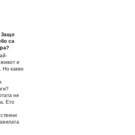
: Защо
llo са
ора?
ай-
 живот и
. Но какво
а
я
аги?
отата не
а. Ето
уствени
равилата