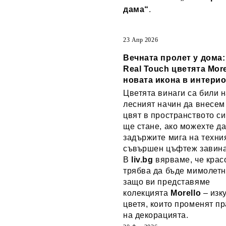
дама“
.
23 Апр 2026
Вечната пролет у дома
Real Touch цветята More
новата икона в интери
Цветята винаги са били н
лесният начин да внесем
цвят в пространството си
ще стане, ако можехте д
задържите мига на техни
съвършен цъфтеж завин
В
liv.bg
вярваме, че крас
трябва да бъде мимолетн
защо ви представяме
колекцията
Morello
– изк
цветя, които променят п
на декорацията.