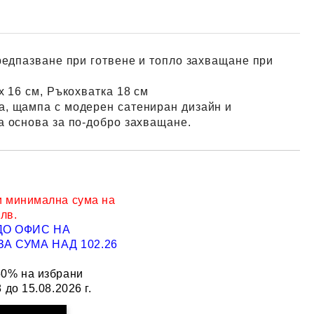
редпазване при готвене и топло захващане при
х 16 см, Ръкохватка 18 см
а, щампа с модерен сатениран дизайн и
а основа за по-добро захващане.
и минимална сума на
 лв.
ДО ОФИС НА
Добави в желани
А СУМА НАД 102.26
50% на избрани
 до 15.08.2026 г.