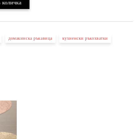
домакинска ръкавица
кухненски ръкохватки