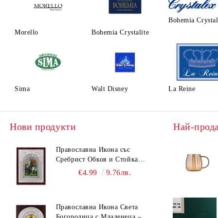
Bohemia Crysta
Morello
Bohemia Crystalite
Sima
Walt Disney
La Reine
Нови продукти
Най-прод
Православна Икона със
Сребрист Обков и Стойка
(23.5х19 см) – Исус Христос,
€4.99
9.76лв.
Св. Георги, Св. Николай
Православна Икона Света
Богородица с Младенеца –