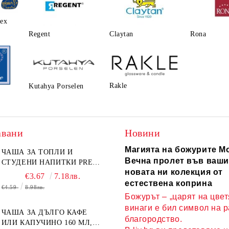
lex
Regent
Claytаn
Rona
Rakle
Kutahya Porselen
авани
Новини
Магията на божурите Mo
ЧАША ЗА ТОПЛИ И
Вечна пролет във ваши
СТУДЕНИ НАПИТКИ PRESS
новата ни колекция от
ART 400 МЛ,
€3.67
7.18лв.
БОРОСИЛИКАТНО СТЪКЛО
естествена коприна
€4.59
8.98лв.
Божурът – „царят на цвет
винаги е бил символ на 
ЧАША ЗА ДЪЛГО КАФЕ
благородство.
ИЛИ КАПУЧИНО 160 МЛ,