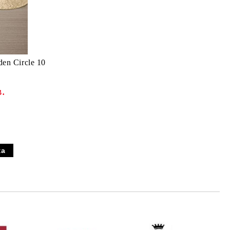
en Circle 10
в.