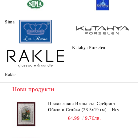
Sima
Walt Disney
Kutahya Porselen
La Reine
Rakle
Нови продукти
Православна Икона със Сребрист
Обков и Стойка (23.5х19 см) – Исус
Христос, Св. Георги, Св. Николай
€4.99
9.76лв.