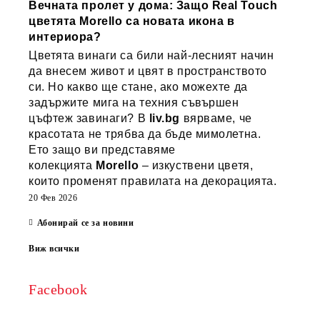
Вечната пролет у дома: Защо Real Touch
цветята Morello са новата икона в
интериора?
Цветята винаги са били най-лесният начин
да внесем живот и цвят в пространството
си. Но какво ще стане, ако можехте да
задържите мига на техния съвършен
цъфтеж завинаги? В
liv.bg
вярваме, че
красотата не трябва да бъде мимолетна.
Ето защо ви представяме
колекцията
Morello
– изкуствени цветя,
които променят правилата на декорацията.
20 Фев 2026
Абонирай се за новини
Виж всички
Facebook