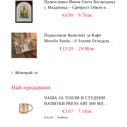
Православна Икона Света Богородица
с Младенеца – Сребрист Обков и
Стойка (23.5х19 см, 6 Модела)
€4.99
9.76лв.
Порцеланов Комплект за Кафе
Morello Panda – 6 Златни Огледални
Чаши с Анаморфно Отражение и
€15.29
29.90лв.
Чинийки
Абонирай се
Най-продавани
ЧАША ЗА ТОПЛИ И СТУДЕНИ
НАПИТКИ PRESS ART 400 МЛ,
БОРОСИЛИКАТНО СТЪКЛО
€3.67
7.18лв.
€4.59
8.98лв.