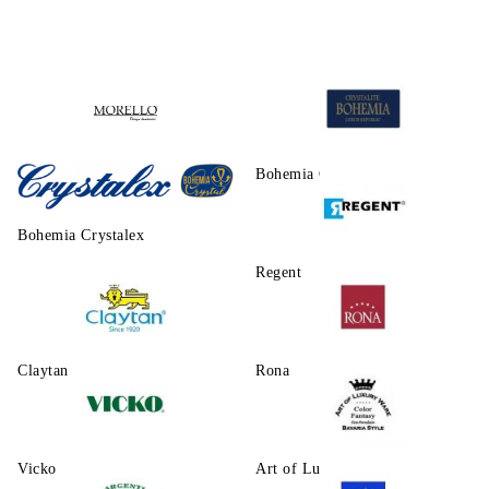
Morello
Bohemia Crystalite
Bohemia Crystalex
Regent
Claytаn
Rona
Vicko
Art of Luxury Ware