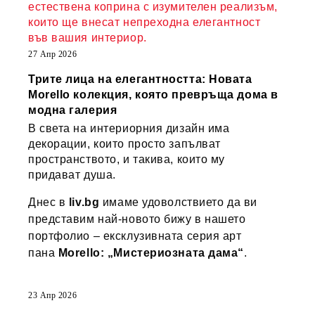
естествена коприна с изумителен реализъм,
които ще внесат непреходна елегантност
във вашия интериор.
27 Апр 2026
Трите лица на елегантността: Новата
Morello колекция, която превръща дома в
модна галерия
В света на интериорния дизайн има
декорации, които просто запълват
пространството, и такива, които му
придават душа.
Днес в
liv.bg
имаме удоволствието да ви
представим най-новото бижу в нашето
портфолио – ексклузивната серия арт
пана
Morello: „Мистериозната дама“
.
23 Апр 2026