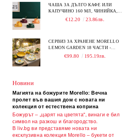
ЧАША ЗА ДЪЛГО КАФЕ ИЛИ
КАПУЧИНО 160 МЛ, ЧИНИЙКА,
ЛЪЖИЧКА GREEN, ORANGE LOVE
€12.20
23.86лв.
COMPLETELY - МНОГО
КАЧЕСТВЕН ПОРЦЕЛАН
СЕРВИЗ ЗА ХРАНЕНЕ MORELLO
LEMON GARDEN 18 ЧАСТИ -
ПОРЦЕЛАН
€99.80
195.19лв.
Новини
Магията на божурите Morello: Вечна
пролет във вашия дом с новата ни
колекция от естествена коприна
Божурът – „царят на цветята“, винаги е бил
символ на разкош и благородство.
В liv.bg ви представяме новата ни
ексклузивна колекция Morello – букети от