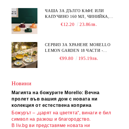
ЧАША ЗА ДЪЛГО КАФЕ ИЛИ
КАПУЧИНО 160 МЛ, ЧИНИЙКА,
ЛЪЖИЧКА GREEN, ORANGE LOVE
€12.20
23.86лв.
COMPLETELY - МНОГО
КАЧЕСТВЕН ПОРЦЕЛАН
СЕРВИЗ ЗА ХРАНЕНЕ MORELLO
LEMON GARDEN 18 ЧАСТИ -
ПОРЦЕЛАН
€99.80
195.19лв.
Новини
Магията на божурите Morello: Вечна
пролет във вашия дом с новата ни
колекция от естествена коприна
Божурът – „царят на цветята“, винаги е бил
символ на разкош и благородство.
В liv.bg ви представяме новата ни