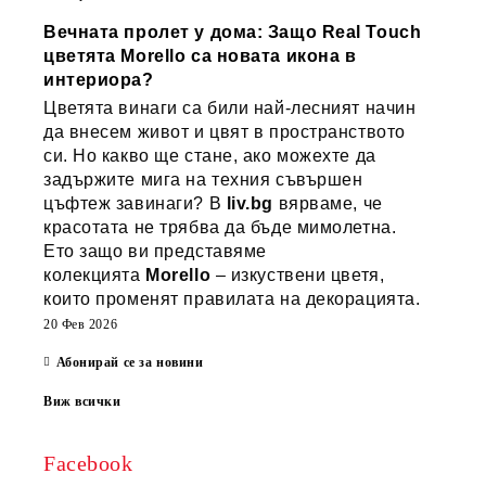
Вечната пролет у дома: Защо Real Touch
цветята Morello са новата икона в
интериора?
Цветята винаги са били най-лесният начин
да внесем живот и цвят в пространството
си. Но какво ще стане, ако можехте да
задържите мига на техния съвършен
цъфтеж завинаги? В
liv.bg
вярваме, че
красотата не трябва да бъде мимолетна.
Ето защо ви представяме
колекцията
Morello
– изкуствени цветя,
които променят правилата на декорацията.
20 Фев 2026
Абонирай се за новини
Виж всички
Facebook