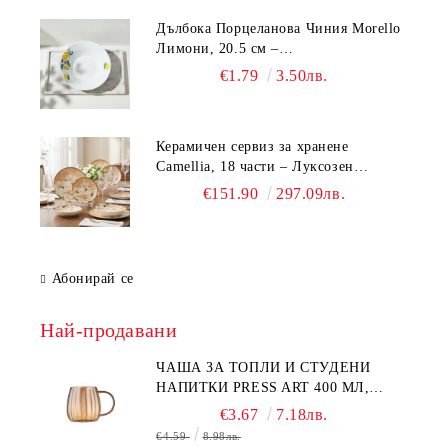
Дълбока Порцеланова Чиния Morello
Лимони, 20.5 см –
Средиземноморски Стил
€1.79
3.50лв.
Керамичен сервиз за хранене
Camellia, 18 части – Луксозен
комплект чинии с флорален мотив
€151.90
297.09лв.
Абонирай се
Най-продавани
ЧАША ЗА ТОПЛИ И СТУДЕНИ
НАПИТКИ PRESS ART 400 МЛ,
БОРОСИЛИКАТНО СТЪКЛО
€3.67
7.18лв.
€4.59
8.98лв.