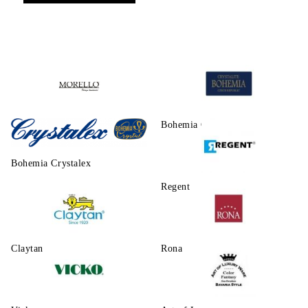
Morello
Bohemia Crystalite
Bohemia Crystalex
Regent
Claytаn
Rona