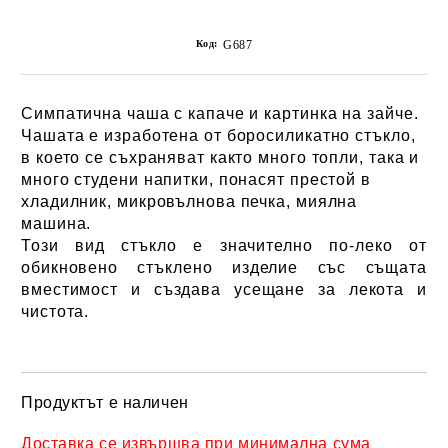
Код:
G687
Симпатична чаша с капаче и картинка на зайче.
Чашата е изработена от боросиликатно стъкло,
в което се съхраняват както много топли, така и
много студени напитки, понасят престой в
хладилник, микровълнова печка, миялна
машина.
Този вид стъкло е значително по-леко от
обикновено стъклено изделие със същата
вместимост и създава усещане за лекота и
чистота.
Продуктът е наличен
Добави в желани
Доставка се извършва при минимална сума