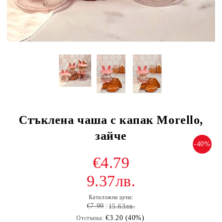
Стъклена чаша с капак Morello,
зайче
-40%
€4.79
9.37лв.
Каталожна цена:
€7.99
15.63лв.
€3.20 (40%)
Отстъпка: