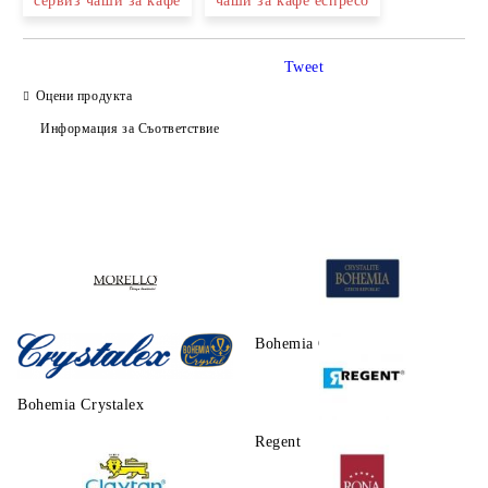
сервиз чаши за кафе
чаши за кафе еспресо
Tweet
Оцени продукта
Информация за Съответствие
Morello
Bohemia Crystalite
Bohemia Crystalex
Regent