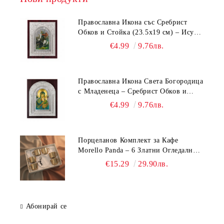
Православна Икона със Сребрист
Обков и Стойка (23.5х19 см) – Исус
Христос, Св. Георги, Св. Николай
€4.99
9.76лв.
Православна Икона Света Богородица
с Младенеца – Сребрист Обков и
Стойка (23.5х19 см, 6 Модела)
€4.99
9.76лв.
Порцеланов Комплект за Кафе
Morello Panda – 6 Златни Огледални
Чаши с Анаморфно Отражение и
€15.29
29.90лв.
Чинийки
Абонирай се