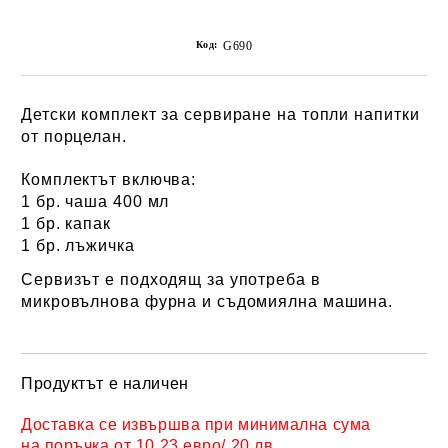
Код:
G690
Детски комплект за сервиране на топли напитки
от
порцелан
.
Комплектът включва:
1 бр. чаша 400 мл
1 бр. капак
1 бр. лъжичка
Сервизът е подходящ за употреба в
микровълнова фурна и съдомиялна машина.
Продуктът е наличен
Добави в желани
Доставка се извършва при минимална сума
на поръчка от 10.23 евро/ 20 лв.