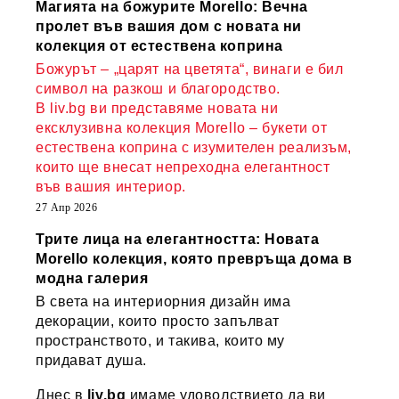
Магията на божурите Morello: Вечна
пролет във вашия дом с новата ни
колекция от естествена коприна
Божурът – „царят на цветята“, винаги е бил
символ на разкош и благородство.
В liv.bg ви представяме новата ни
ексклузивна колекция Morello – букети от
естествена коприна с изумителен реализъм,
които ще внесат непреходна елегантност
във вашия интериор.
27 Апр 2026
Трите лица на елегантността: Новата
Morello колекция, която превръща дома в
модна галерия
В света на интериорния дизайн има
декорации, които просто запълват
пространството, и такива, които му
придават душа.
Днес в
liv.bg
имаме удоволствието да ви