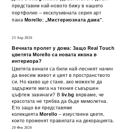
представим най-новото бижу в нашето
портфолио – ексклузивната серия арт
пана
Morello: „Мистериозната дама“
.
23 Апр 2026
Вечната пролет у дома: Защо Real Touch
цветята Morello са новата икона в
интериора?
Цветята винаги са били най-лесният начин
да внесем живот и цвят в пространството
си. Но какво ще стане, ако можехте да
задържите мига на техния съвършен
цъфтеж завинаги? В
liv.bg
вярваме, че
красотата не трябва да бъде мимолетна.
Ето защо ви представяме
колекцията
Morello
– изкуствени цветя,
които променят правилата на декорацията.
20 Фев 2026