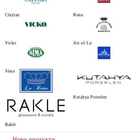
Claytаn
Rona
Vicko
Art of Luxury Ware
Sima
Walt Disney
Kutahya Porselen
La Reine
Rakle
Нови продукти