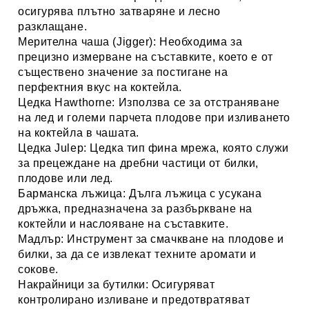
осигурява плътно затваряне и лесно
разклащане.
Мерителна чаша (Jigger):
Необходима за
прецизно измерване на съставките, което е от
съществено значение за постигане на
перфектния вкус на коктейла.
Цедка Hawthorne:
Използва се за отстраняване
на лед и големи парчета плодове при изливането
на коктейла в чашата.
Цедка Julep:
Цедка тип фина мрежа, която служи
за прецеждане на дребни частици от билки,
плодове или лед.
Барманска лъжица:
Дълга лъжица с усукана
дръжка, предназначена за разбъркване на
коктейли и наслояване на съставките.
Мадлър:
Инструмент за смачкване на плодове и
билки, за да се извлекат техните аромати и
сокове.
Накрайници за бутилки:
Осигуряват
контролирано изливане и предотвратяват