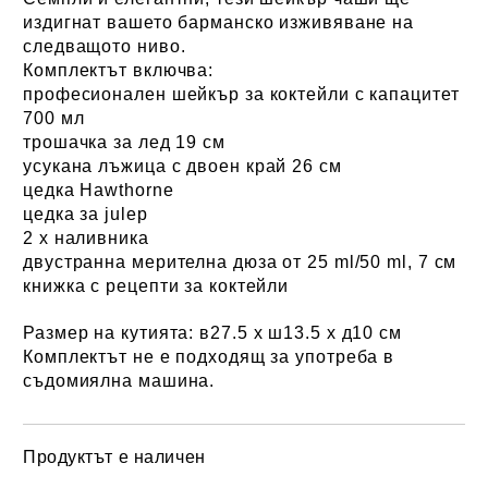
издигнат вашето барманско изживяване на
следващото ниво.
Комплектът включва:
професионален шейкър за коктейли с капацитет
700 мл
трошачка за лед 19 см
усукана лъжица с
двоен край 26 см
цедка Hawthorne
цедка за julep
2 х наливника
двустранна мерителна дюза от 25 ml/50 ml, 7 см
книжка с рецепти за коктейли
Размер на кутията:
в27.5 х ш13.5 х д10 см
Комплектът не е подходящ за употреба в
съдомиялна машина.
Продуктът е наличен
Добави в желани