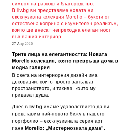
символ на разкош и благородство.
В liv.bg ви представяме новата ни
ексклузивна колекция Morello – букети от
естествена коприна с изумителен реализъм,
които ще внесат непреходна елегантност
във вашия интериор.
27 Апр 2026
Трите лица на елегантността: Новата
Morello колекция, която превръща дома в
модна галерия
В света на интериорния дизайн има
декорации, които просто запълват
пространството, и такива, които му
придават душа.
Днес в
liv.bg
имаме удоволствието да ви
представим най-новото бижу в нашето
портфолио – ексклузивната серия арт
пана
Morello: „Мистериозната дама“
.