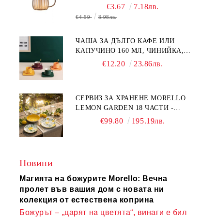
БОРОСИЛИКАТНО СТЪКЛО
€3.67
7.18лв.
€4.59
8.98лв.
ЧАША ЗА ДЪЛГО КАФЕ ИЛИ
КАПУЧИНО 160 МЛ, ЧИНИЙКА,
ЛЪЖИЧКА GREEN, ORANGE LOVE
€12.20
23.86лв.
COMPLETELY - МНОГО
КАЧЕСТВЕН ПОРЦЕЛАН
СЕРВИЗ ЗА ХРАНЕНЕ MORELLO
LEMON GARDEN 18 ЧАСТИ -
ПОРЦЕЛАН
€99.80
195.19лв.
Новини
Магията на божурите Morello: Вечна
пролет във вашия дом с новата ни
колекция от естествена коприна
Божурът – „царят на цветята“, винаги е бил