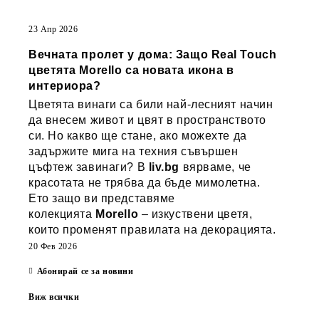
23 Апр 2026
Вечната пролет у дома: Защо Real Touch
цветята Morello са новата икона в
интериора?
Цветята винаги са били най-лесният начин
да внесем живот и цвят в пространството
си. Но какво ще стане, ако можехте да
задържите мига на техния съвършен
цъфтеж завинаги? В
liv.bg
вярваме, че
красотата не трябва да бъде мимолетна.
Ето защо ви представяме
колекцията
Morello
– изкуствени цветя,
които променят правилата на декорацията.
20 Фев 2026
Абонирай се за новини
Виж всички