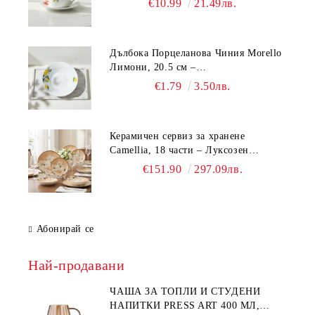
€10.99
21.49лв.
Дълбока Порцеланова Чиния Morello
Лимони, 20.5 см –
Средиземноморски Стил
€1.79
3.50лв.
Керамичен сервиз за хранене
Camellia, 18 части – Луксозен
комплект чинии с флорален мотив
€151.90
297.09лв.
Абонирай се
Най-продавани
ЧАША ЗА ТОПЛИ И СТУДЕНИ
НАПИТКИ PRESS ART 400 МЛ,