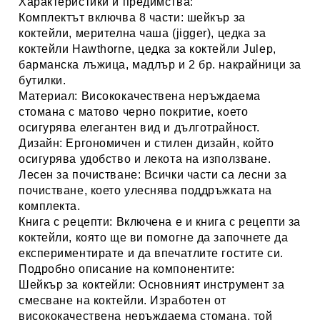
Характеристики и предимства:
Комплектът включва 8 части:
шейкър за
коктейли, мерителна чаша (jigger), цедка за
коктейли Hawthorne, цедка за коктейли Julep,
барманска лъжица, мадлър и 2 бр. накрайници за
бутилки.
Материал:
Висококачествена неръждаема
стомана с матово черно покритие, което
осигурява елегантен вид и дълготрайност.
Дизайн:
Ергономичен и стилен дизайн, който
осигурява удобство и лекота на използване.
Лесен за почистване:
Всички части са лесни за
почистване, което улеснява поддръжката на
комплекта.
Книга с рецепти:
Включена е и книга с рецепти за
коктейли, която ще ви помогне да започнете да
експериментирате и да впечатлите гостите си.
Подробно описание на компонентите:
Шейкър за коктейли:
Основният инструмент за
смесване на коктейли. Изработен от
висококачествена неръждаема стомана, той