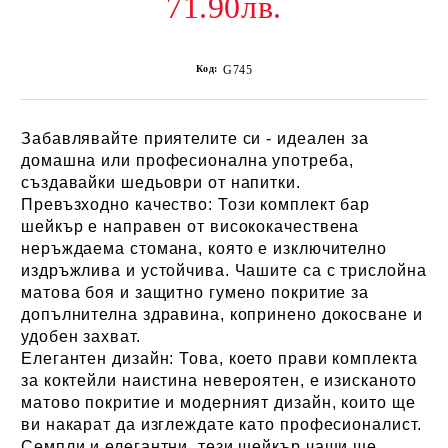
71.90лв.
Код:
G745
Забавлявайте приятелите си - идеален за
домашна или професионална употреба,
създавайки шедьоври от напитки.
Превъзходно качество:
Този комплект бар
шейкър е направен от висококачествена
неръждаема стомана, която е изключително
издръжлива и устойчива. Чашите са с трислойна
матова боя и защитно гумено покритие за
допълнителна здравина, копринено докосване и
удобен захват.
Елегантен дизайн:
Това, което прави комплекта
за коктейли наистина невероятен, е изисканото
матово покритие и модерният дизайн, които ще
ви накарат да изглеждате като професионалист.
Семпли и елегантни, тези шейкър чаши ще