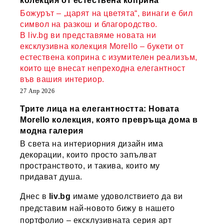
колекция от естествена коприна
Божурът – „царят на цветята“, винаги е бил
символ на разкош и благородство.
В liv.bg ви представяме новата ни
ексклузивна колекция Morello – букети от
естествена коприна с изумителен реализъм,
които ще внесат непреходна елегантност
във вашия интериор.
27 Апр 2026
Трите лица на елегантността: Новата
Morello колекция, която превръща дома в
модна галерия
В света на интериорния дизайн има
декорации, които просто запълват
пространството, и такива, които му
придават душа.
Днес в
liv.bg
имаме удоволствието да ви
представим най-новото бижу в нашето
портфолио – ексклузивната серия арт