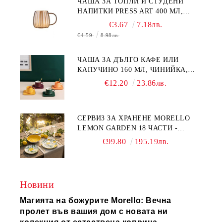
ЧАША ЗА ТОПЛИ И СТУДЕНИ
НАПИТКИ PRESS ART 400 МЛ,
БОРОСИЛИКАТНО СТЪКЛО
€3.67
7.18лв.
€4.59
8.98лв.
ЧАША ЗА ДЪЛГО КАФЕ ИЛИ
КАПУЧИНО 160 МЛ, ЧИНИЙКА,
ЛЪЖИЧКА GREEN, ORANGE LOVE
€12.20
23.86лв.
COMPLETELY - МНОГО
КАЧЕСТВЕН ПОРЦЕЛАН
СЕРВИЗ ЗА ХРАНЕНЕ MORELLO
LEMON GARDEN 18 ЧАСТИ -
ПОРЦЕЛАН
€99.80
195.19лв.
Новини
Магията на божурите Morello: Вечна
пролет във вашия дом с новата ни