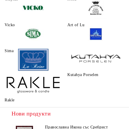
Vicko
Art of Luxury Ware
Sima
Walt Disney
Kutahya Porselen
La Reine
Rakle
Нови продукти
Православна Икона със Сребрист