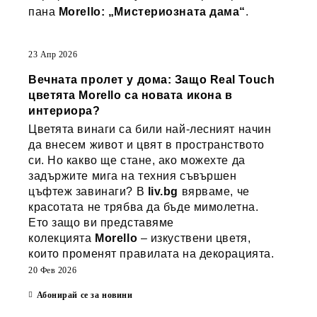
пана
Morello: „Мистериозната дама“
.
23 Апр 2026
Вечната пролет у дома: Защо Real Touch
цветята Morello са новата икона в
интериора?
Цветята винаги са били най-лесният начин
да внесем живот и цвят в пространството
си. Но какво ще стане, ако можехте да
задържите мига на техния съвършен
цъфтеж завинаги? В
liv.bg
вярваме, че
красотата не трябва да бъде мимолетна.
Ето защо ви представяме
колекцията
Morello
– изкуствени цветя,
които променят правилата на декорацията.
20 Фев 2026
Абонирай се за новини