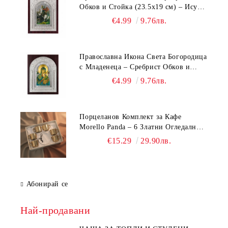
Обков и Стойка (23.5х19 см) – Исус
Христос, Св. Георги, Св. Николай
€4.99
9.76лв.
Православна Икона Света Богородица
с Младенеца – Сребрист Обков и
Стойка (23.5х19 см, 6 Модела)
€4.99
9.76лв.
Порцеланов Комплект за Кафе
Morello Panda – 6 Златни Огледални
Чаши с Анаморфно Отражение и
€15.29
29.90лв.
Чинийки
Абонирай се
Най-продавани