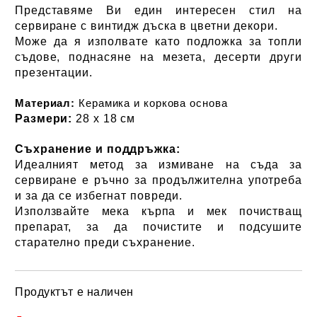
Представяме Ви един интересен стил на
сервиране с винтидж дъска в цветни декори.
Може да я изполвате като подложка за топли
съдове, поднасяне на мезета, десерти други
презентации.
Материал:
Керамика и коркова основа
Размери:
28 х 18 см
Съхранение и поддръжка:
Идеалният метод за измиване на съда за
сервиране е ръчно за продължителна употреба
и за да се избегнат повреди.
Използвайте мека кърпа и мек почистващ
препарат, за да почистите и подсушите
старателно преди съхранение.
Продуктът е наличен
Добави в желани