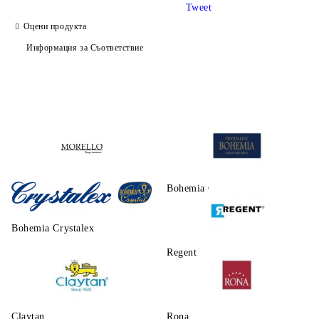
Tweet
Оцени продукта
Информация за Съответствие
Morello
Bohemia Crystalite
Bohemia Crystalex
Regent
Claytаn
Rona