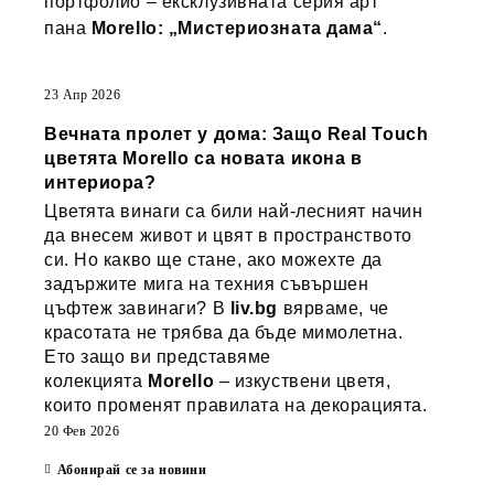
портфолио – ексклузивната серия арт
пана
Morello: „Мистериозната дама“
.
23 Апр 2026
Вечната пролет у дома: Защо Real Touch
цветята Morello са новата икона в
интериора?
Цветята винаги са били най-лесният начин
да внесем живот и цвят в пространството
си. Но какво ще стане, ако можехте да
задържите мига на техния съвършен
цъфтеж завинаги? В
liv.bg
вярваме, че
красотата не трябва да бъде мимолетна.
Ето защо ви представяме
колекцията
Morello
– изкуствени цветя,
които променят правилата на декорацията.
20 Фев 2026
Абонирай се за новини