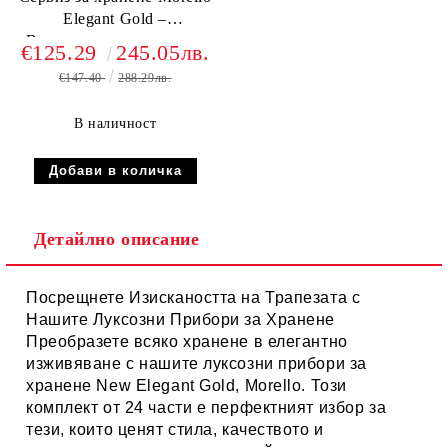
Elegant Gold –
Величествена класика и
€125.29
245.05лв.
кралски блясък, 18 ч. New
€147.40
288.29лв.
Bone
В наличност
Детайлно описание
Посрещнете Изискаността на Трапезата с
Нашите Луксозни Прибори за Хранене
Преобразете всяко хранене в елегантно
изживяване с нашите
луксозни прибори за
хранене
New Elegant Gold, Morello. Този
комплект от 24 части е перфектният избор за
тези, които ценят стила, качеството и