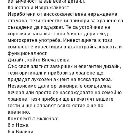
изтънчеността във всеки детайл.
Качество и Издръжливост
Изработени от висококачествена
неръждаема
стомана
, тези
качествени прибори за хранене
са
създадени да издържат. Те са устойчиви на
корозия и запазват своя блясък дори след
многократна употреба. Инвестицията в този
комплект е инвестиция в дълготрайна красота и
функционалност.
Дизайн, който Впечатлява
Със своя златист завършек и елегантен дизайн,
тези
оригинални прибори за хранене
ще
придадат луксозен акцент на всяка трапеза.
Независимо дали организирате официална
вечеря или просто се наслаждавате на семейно
хранене, тези прибори ще впечатлят вашите
гости и ще направят всяко ястие още по-
апетитно.
Комплектът Включва:
6 x Ножа
6 x Вилици