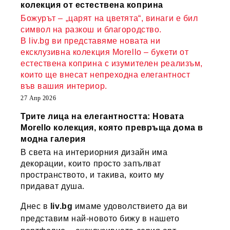
колекция от естествена коприна
Божурът – „царят на цветята“, винаги е бил
символ на разкош и благородство.
В liv.bg ви представяме новата ни
ексклузивна колекция Morello – букети от
естествена коприна с изумителен реализъм,
които ще внесат непреходна елегантност
във вашия интериор.
27 Апр 2026
Трите лица на елегантността: Новата
Morello колекция, която превръща дома в
модна галерия
В света на интериорния дизайн има
декорации, които просто запълват
пространството, и такива, които му
придават душа.
Днес в
liv.bg
имаме удоволствието да ви
представим най-новото бижу в нашето