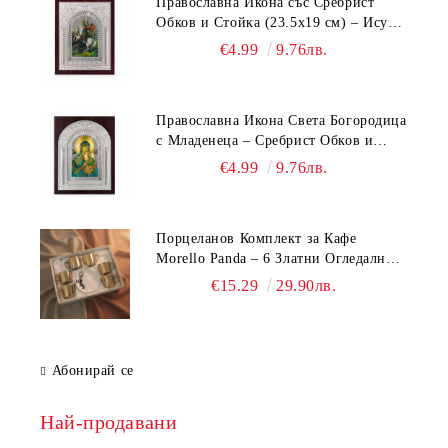
Православна Икона със Сребрист
Обков и Стойка (23.5х19 см) – Исус
Христос, Св. Георги, Св. Николай
€4.99
9.76лв.
Православна Икона Света Богородица
с Младенеца – Сребрист Обков и
Стойка (23.5х19 см, 6 Модела)
€4.99
9.76лв.
Порцеланов Комплект за Кафе
Morello Panda – 6 Златни Огледални
Чаши с Анаморфно Отражение и
€15.29
29.90лв.
Чинийки
Абонирай се
Най-продавани