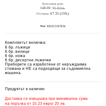
Каталожна цена:
€48.99
95.82лв.
€7.35 (15%)
Отстъпка:
Код:
691015197834
Комплектът включва:
6 бр. лъжици
6
бр.
вилици
6
бр.
ножа
6
бр.
десертни лъжички
Приборите са изработени от неръждаема
стомана и НЕ са подходящи за съдомиялна
машина.
Продуктът е наличен
Добави в желани
Доставка се извършва при минимална сума
на поръчка от 10.23 евро/ 20 лв.