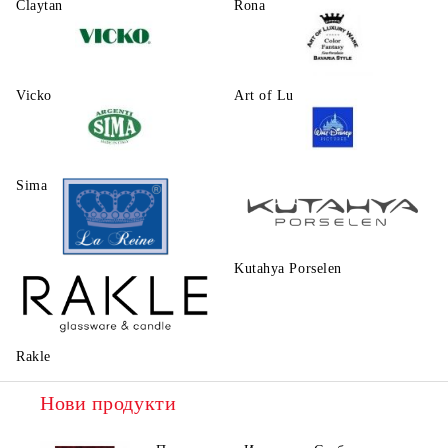
Claytаn
Rona
Vicko
Art of Luxury Ware
Sima
Walt Disney
Kutahya Porselen
La Reine
Rakle
Нови продукти