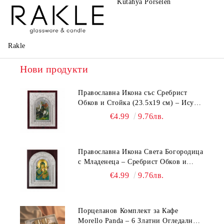
Kutahya Porselen
La Reine
Rakle
Нови продукти
Православна Икона със Сребрист
Обков и Стойка (23.5х19 см) – Исус
Христос, Св. Георги, Св. Николай
€4.99
9.76лв.
Православна Икона Света Богородица
с Младенеца – Сребрист Обков и
Стойка (23.5х19 см, 6 Модела)
€4.99
9.76лв.
Порцеланов Комплект за Кафе
Morello Panda – 6 Златни Огледални