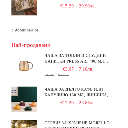
Чаши с Анаморфно Отражение и
€15.29
29.90лв.
Чинийки
Абонирай се
Най-продавани
ЧАША ЗА ТОПЛИ И СТУДЕНИ
НАПИТКИ PRESS ART 400 МЛ,
БОРОСИЛИКАТНО СТЪКЛО
€3.67
7.18лв.
€4.59
8.98лв.
ЧАША ЗА ДЪЛГО КАФЕ ИЛИ
КАПУЧИНО 160 МЛ, ЧИНИЙКА,
ЛЪЖИЧКА GREEN, ORANGE LOVE
€12.20
23.86лв.
COMPLETELY - МНОГО
КАЧЕСТВЕН ПОРЦЕЛАН
СЕРВИЗ ЗА ХРАНЕНЕ MORELLO