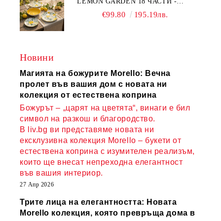
LEMON GARDEN 18 ЧАСТИ -
ПОРЦЕЛАН
€99.80
195.19лв.
Новини
Магията на божурите Morello: Вечна
пролет във вашия дом с новата ни
колекция от естествена коприна
Божурът – „царят на цветята“, винаги е бил
символ на разкош и благородство.
В liv.bg ви представяме новата ни
ексклузивна колекция Morello – букети от
естествена коприна с изумителен реализъм,
които ще внесат непреходна елегантност
във вашия интериор.
27 Апр 2026
Трите лица на елегантността: Новата
Morello колекция, която превръща дома в