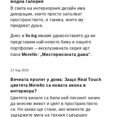
модна галерия
В света на интериорния дизайн има
декорации, които просто запълват
пространството, и такива, които му
придават душа.
Днес в
liv.bg
имаме удоволствието да ви
представим най-новото бижу в нашето
портфолио – ексклузивната серия арт
пана
Morello: „Мистериозната дама“
.
23 Апр 2026
Вечната пролет у дома: Защо Real Touch
цветята Morello са новата икона в
интериора?
Цветята винаги са били най-лесният начин
да внесем живот и цвят в пространството
си. Но какво ще стане, ако можехте да
задържите мига на техния съвършен