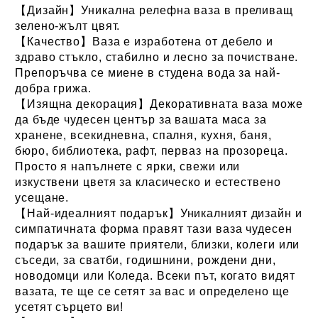
【Дизайн】Уникална релефна ваза в преливащ
зелено-жълт цвят.
【Качество】Ваза е изработена от дебело и
здраво стъкло, стабилно и лесно за почистване.
Препоръчва се миене в студена вода за най-
добра грижа.
【Изящна декорация】Декоративната ваза може
да бъде чудесен център за вашата маса за
хранене, всекидневна, спалня, кухня, баня,
бюро, библиотека, рафт, перваз на прозореца.
Просто я напълнете с ярки, свежи или
изкуствени цветя за класическо и естествено
усещане.
【Най-идеалният подарък】Уникалният дизайн и
симпатичната форма правят тази ваза чудесен
подарък за вашите приятели, близки, колеги или
съседи, за сватби, годишнини, рождени дни,
новодомци или Коледа. Всеки път, когато видят
вазата, те ще се сетят за вас и определено ще
усетят сърцето ви!