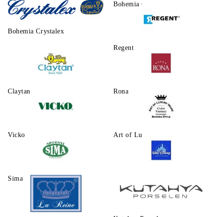
Morello
Bohemia Crystalite
Bohemia Crystalex
Regent
Claytаn
Rona
Vicko
Art of Luxury Ware
Sima
Walt Disney