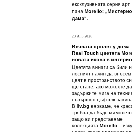
ексклузивната серия арт
пана
Morello: „Мистери
дама“
.
23 Апр 2026
Вечната пролет у дома
Real Touch цветята More
новата икона в интери
Цветята винаги са били н
лесният начин да внесем
цвят в пространството си
ще стане, ако можехте д
задържите мига на техни
съвършен цъфтеж завин
В
liv.bg
вярваме, че крас
трябва да бъде мимолетн
защо ви представяме
колекцията
Morello
– изк