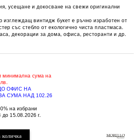
ия, усещане и докосване на свежи оригинални
о изглеждащ винтидж букет е ръчно изработен от
тер със стебло от екологично чиста пластмаса.
аса, декорации за дома, офиса, ресторанти и др.
и минимална сума на
 лв.
ДО ОФИС НА
Добави в желани
А СУМА НАД 102.26
50% на избрани
 до 15.08.2026 г.