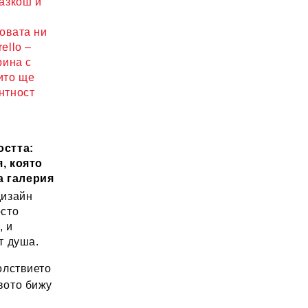
разкош и
новата ни
ello –
рина с
ито ще
нтност
остта:
, която
а галерия
дизайн
осто
, и
т душа.
лствието
вото бижу