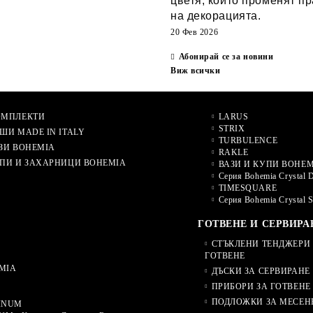
цветя, които променят п
на декорацията.
20 Фев 2026
Абонирай се за новини
Виж всички
ОМПЛЕКТИ
LARUS
STRIX
ШИ MADE IN ITALY
TURBULENCE
ЗИ BOHEMIA
RAKLE
ПИ И ЗАХАРНИЦИ BOHEMIA
ВАЗИ И КУПИ BOHEM
Серия Bohemia Crystal 
TIMESQUARE
Серия Bohemia Crystal 
ГОТВЕНЕ И СЕРВИРА
СТЪКЛЕНИ ТЕНДЖЕРИ 
ГОТВЕНЕ
MIA
ДЪСКИ ЗА СЕРВИРАНЕ
ПРИБОРИ ЗА ГОТВЕНЕ
ПОДЛОЖКИ ЗА МЕСЕН
INUM