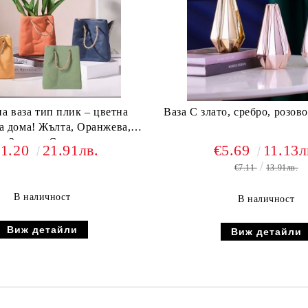
а ваза тип плик – цветна
Ваза C злато, сребро, розово
за дома! Жълта, Оранжева,
Зелена, Синя
11.20
21.91лв.
€5.69
11.13л
€7.11
13.91лв.
В наличност
В наличност
Виж детайли
Виж детайли