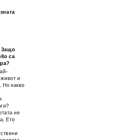
озната
: Защо
llo са
ора?
ай-
 живот и
. Но какво
а
я
аги?
отата не
а. Ето
уствени