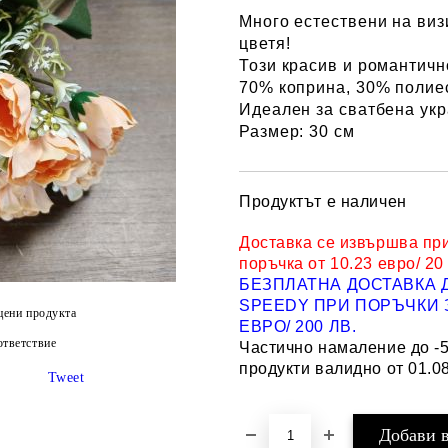
Много естествени на виз
цветя!
Този красив и романтичн
70% коприна, 30% полиес
Идеален за сватбена укр
Размер: 30 см
Продуктът е наличен
Доставка се извършва пр
поръчка от 10.23 евро/ 20
БЕЗПЛАТНА ДОСТАВКА 
SPEEDY ПРИ ПОРЪЧКИ З
цени продукта
ЕВРО/ 200 ЛВ.
тветствие
Частично намаление до -
продукти валидно от 01.08
Tweet