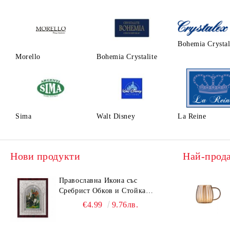
Bohemia Crysta
Morello
Bohemia Crystalite
Sima
Walt Disney
La Reine
Нови продукти
Най-прод
Православна Икона със
Сребрист Обков и Стойка
(23.5х19 см) – Исус Христос,
€4.99
9.76лв.
Св. Георги, Св. Николай