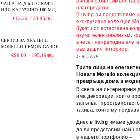
винаги е бил символ на 
ЧАША ЗА ДЪЛГО КАФЕ
благородство.
ИЛИ КАПУЧИНО 160 МЛ,
В liv.bg ви представяме 
ЧИНИЙКА, ЛЪЖИЧКА
€12.20
23.86лв.
ексклузивна колекция Mor
GREEN, ORANGE LOVE
букети от естествена коп
COMPLETELY - МНОГО
КАЧЕСТВЕН ПОРЦЕЛАН
изумителен реализъм, ко
СЕРВИЗ ЗА ХРАНЕНЕ
внесат непреходна елега
MORELLO LEMON GARDEN
във вашия интериор.
18 ЧАСТИ - ПОРЦЕЛАН
€99.80
195.19лв.
27 Апр 2026
Трите лица на елегантн
Новата Morello колекция
превръща дома в модн
В света на интериорния 
има декорации, които пр
запълват пространството
такива, които му придава
Днес в
liv.bg
имаме удово
да ви представим най-но
в нашето портфолио –