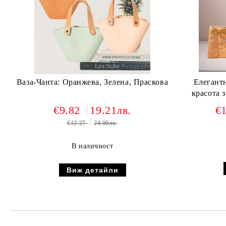
Ваза-Чанта: Оранжева, Зелена, Праскова
Елегантн
красота 
€9.82
19.21лв.
€
€12.27
24.00лв.
В наличност
Виж детайли