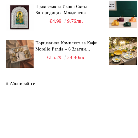
Православна Икона Света
Богородица с Младенеца –
Сребрист Обков и Стойка
€4.99
9.76лв.
(23.5х19 см, 6 Модела)
Порцеланов Комплект за Кафе
Morello Panda – 6 Златни
Огледални Чаши с
€15.29
29.90лв.
Анаморфно Отражение и
Чинийки
Абонирай се