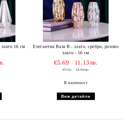
 злато 16 см
Елегантна Ваза B - злато, сребро, розово
злато - 16 см
в.
€5.69
11.13лв.
€7.11
13.91лв.
В наличност
Виж детайли