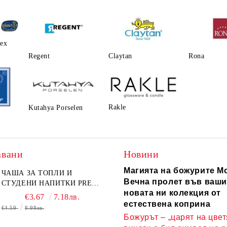
lex
Regent
Claytаn
Rona
Rakle
Kutahya Porselen
авани
Новини
Магията на божурите Mo
ЧАША ЗА ТОПЛИ И
Вечна пролет във ваши
СТУДЕНИ НАПИТКИ PRESS
новата ни колекция от
ART 400 МЛ,
€3.67
7.18лв.
БОРОСИЛИКАТНО СТЪКЛО
естествена коприна
€4.59
8.98лв.
Божурът – „царят на цвет