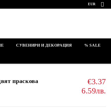
EUR
НЕ
СУВЕНИРИ И ДЕКОРАЦИЯ
% SALE
€3.37
цвят праскова
6.59лв.