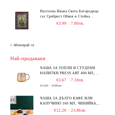
Настолна Икона Света Богородица
със Сребрист Обков и Стойка
(17х13.5 см) – 5 Модела
€3.99
7.80лв.
Абонирай се
Най-продавани
ЧАША ЗА ТОПЛИ И СТУДЕНИ
НАПИТКИ PRESS ART 400 МЛ,
БОРОСИЛИКАТНО СТЪКЛО
€3.67
7.18лв.
€4.59
8.98лв.
ЧАША ЗА ДЪЛГО КАФЕ ИЛИ
КАПУЧИНО 160 МЛ, ЧИНИЙКА,
ЛЪЖИЧКА GREEN, ORANGE LOVE
€12.20
23.86лв.
COMPLETELY - МНОГО