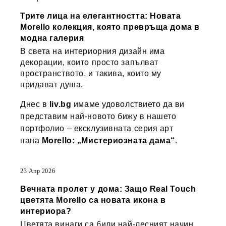
Трите лица на елегантността: Новата
Morello колекция, която превръща дома в
модна галерия
В света на интериорния дизайн има
декорации, които просто запълват
пространството, и такива, които му
придават душа.
Днес в
liv.bg
имаме удоволствието да ви
представим най-новото бижу в нашето
портфолио – ексклузивната серия арт
пана
Morello: „Мистериозната дама“
.
23 Апр 2026
Вечната пролет у дома: Защо Real Touch
цветята Morello са новата икона в
интериора?
Цветята винаги са били най-лесният начин