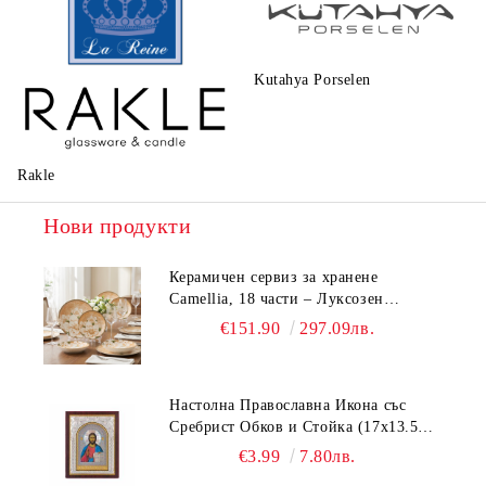
Kutahya Porselen
La Reine
Rakle
Нови продукти
Керамичен сервиз за хранене
Camellia, 18 части – Луксозен
комплект чинии с флорален мотив
€151.90
297.09лв.
Настолна Православна Икона със
Сребрист Обков и Стойка (17х13.5
см) – Исус Христос, Св. Георги, Св.
€3.99
7.80лв.
Николай