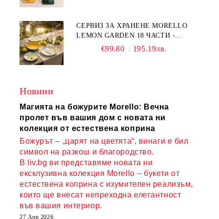
КАЧЕСТВЕН ПОРЦЕЛАН
СЕРВИЗ ЗА ХРАНЕНЕ MORELLO
LEMON GARDEN 18 ЧАСТИ -
ПОРЦЕЛАН
€99.80
195.19лв.
Новини
Магията на божурите Morello: Вечна
пролет във вашия дом с новата ни
колекция от естествена коприна
Божурът – „царят на цветята“, винаги е бил
символ на разкош и благородство.
В liv.bg ви представяме новата ни
ексклузивна колекция Morello – букети от
естествена коприна с изумителен реализъм,
които ще внесат непреходна елегантност
във вашия интериор.
27 Апр 2026