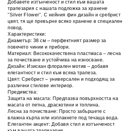
Добавете изтънченост и стил към вашата
трапезария с нашата подложка за хранене
"Silver Flower". С нейния фин дизайн и сребрист
цвят, тя ще превърне всяко хранене в специален
повод.
Характеристики:
Диаметър:
38 см
– перфектният размер за
повечето чинии и прибори.
Материал:
Висококачествена пластмаса
– лесна
за почистване и устойчива на износване.
Дизайн:
Изискан флорален мотив
– добавя
елегантност и стил към всяка трапеза.
Цвят:
Сребрист
– универсален и подходящ за
различни стилове интериор.
Предимства:
Защита на масата
: Предпазва повърхността на
масата от петна, драскотини и топлина.
Лесна за почистване
: Просто забършете с
влажна кърпа или изплакнете под течаща вода.
Елегантен акцент
: Добавя стил и изтънченост
към вашата трапезария.