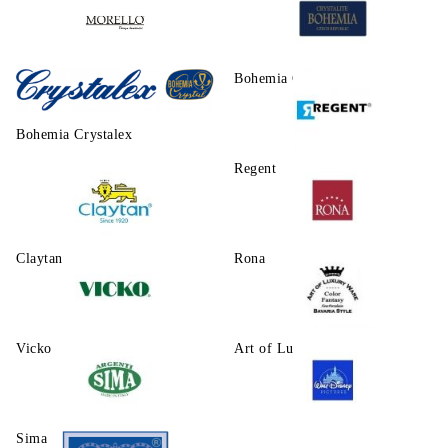
Morello
Bohemia Crystalite
Bohemia Crystalex
Regent
Claytаn
Rona
Vicko
Art of Luxury Ware
Sima
Walt Disney