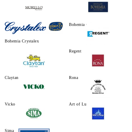
Morello
Bohemia Crystalite
Bohemia Crystalex
Regent
Claytаn
Rona
Vicko
Art of Luxury Ware
Sima
Walt Disney