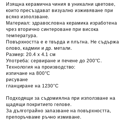
Изящна керамична чиния в уникални цветове,
които пресъздават визуално изживяване при
всяко използване.
Материал:
здравословна керамика изработена
чрез вторично синтероване при висока
температура.
Повърхността е е твърда и плътна. Не съдържа
олово, кадмии и др. метали.
Размер:
20.4 х 4.1 см
Употреба:
сервиране и
печене до 200
°С
.
Технология на производство:
изпичане на 800°С
рисуване
гланциране на 1230°С
Подходящи за съдомиялна при използване на
щадящи покритието гелове.
За дълготрайно запазване на повърхността,
препоръчваме ръчно измиване.