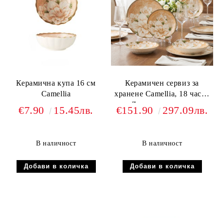
Керамична купа 16 см
Керамичен сервиз за
Camellia
хранене Camellia, 18 части
– Луксозен комплект
€7.90
15.45лв.
€151.90
297.09лв.
чинии с флорален мотив
В наличност
В наличност