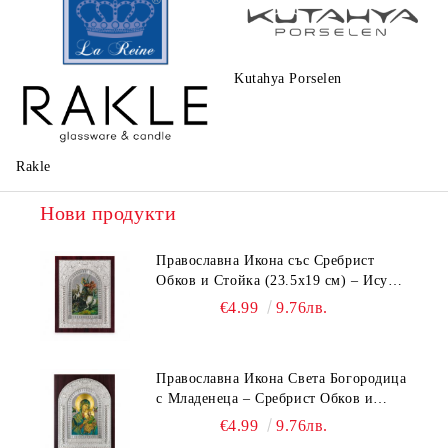
Kutahya Porselen
La Reine
Rakle
Нови продукти
Православна Икона със Сребрист
Обков и Стойка (23.5х19 см) – Исус
Христос, Св. Георги, Св. Николай
€4.99
9.76лв.
Православна Икона Света Богородица
с Младенеца – Сребрист Обков и
Стойка (23.5х19 см, 6 Модела)
€4.99
9.76лв.