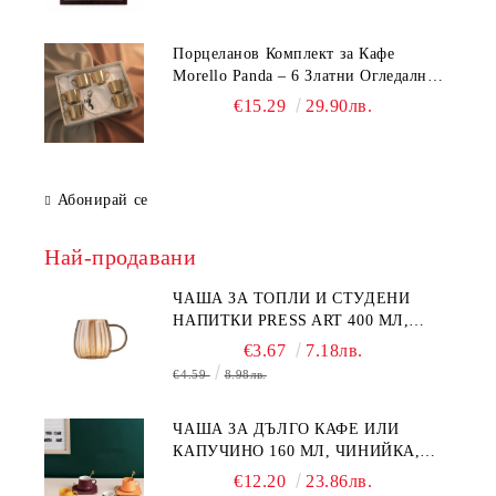
Порцеланов Комплект за Кафе
Morello Panda – 6 Златни Огледални
Чаши с Анаморфно Отражение и
€15.29
29.90лв.
Чинийки
Абонирай се
Най-продавани
ЧАША ЗА ТОПЛИ И СТУДЕНИ
НАПИТКИ PRESS ART 400 МЛ,
БОРОСИЛИКАТНО СТЪКЛО
€3.67
7.18лв.
€4.59
8.98лв.
ЧАША ЗА ДЪЛГО КАФЕ ИЛИ
КАПУЧИНО 160 МЛ, ЧИНИЙКА,
ЛЪЖИЧКА GREEN, ORANGE LOVE
€12.20
23.86лв.
COMPLETELY - МНОГО