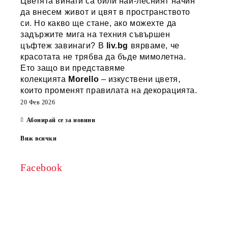
Цветята винаги са били най-лесният начин
да внесем живот и цвят в пространството
си. Но какво ще стане, ако можехте да
задържите мига на техния съвършен
цъфтеж завинаги? В
liv.bg
вярваме, че
красотата не трябва да бъде мимолетна.
Ето защо ви представяме
колекцията
Morello
– изкуствени цветя,
които променят правилата на декорацията.
20 Фев 2026
Абонирай се за новини
Виж всички
Facebook