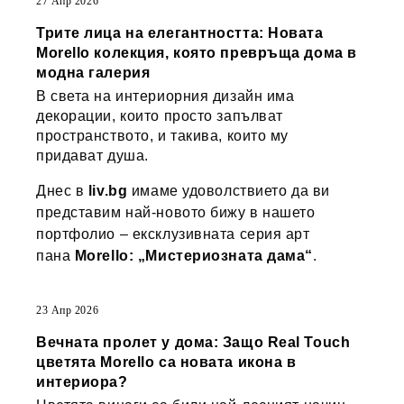
27 Апр 2026
Трите лица на елегантността: Новата
Morello колекция, която превръща дома в
модна галерия
В света на интериорния дизайн има
декорации, които просто запълват
пространството, и такива, които му
придават душа.
Днес в
liv.bg
имаме удоволствието да ви
представим най-новото бижу в нашето
портфолио – ексклузивната серия арт
пана
Morello: „Мистериозната дама“
.
23 Апр 2026
Вечната пролет у дома: Защо Real Touch
цветята Morello са новата икона в
интериора?