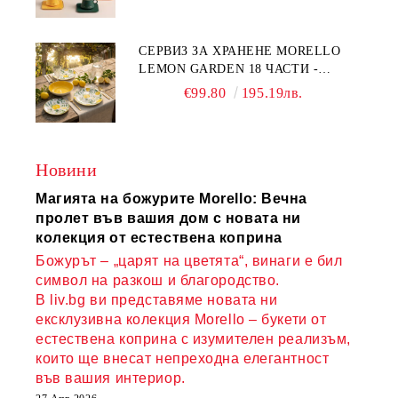
КАЧЕСТВЕН ПОРЦЕЛАН
СЕРВИЗ ЗА ХРАНЕНЕ MORELLO
LEMON GARDEN 18 ЧАСТИ -
ПОРЦЕЛАН
€99.80
195.19лв.
Новини
Магията на божурите Morello: Вечна
пролет във вашия дом с новата ни
колекция от естествена коприна
Божурът – „царят на цветята“, винаги е бил
символ на разкош и благородство.
В liv.bg ви представяме новата ни
ексклузивна колекция Morello – букети от
естествена коприна с изумителен реализъм,
които ще внесат непреходна елегантност
във вашия интериор.