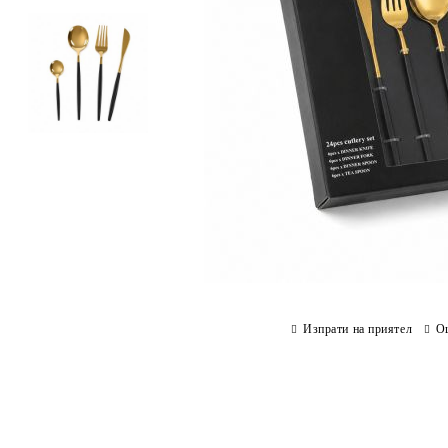
Изпрати на приятел
О