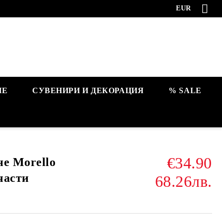
EUR
НЕ
СУВЕНИРИ И ДЕКОРАЦИЯ
% SALE
€34.90
не Morello
 части
68.26лв.