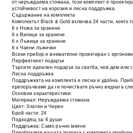
от
неръждаема стомана
, този комплект е проекти
устойчивост на корозия
и лесна поддръжка.
Съдържание на комплекта
Комплектът Black & Gold включва
24 части
, което 
6 x Ножа за хранене
6 x Вилици за хранене
6 x Лъжици за хранене
6 x Чаени лъжички
Всеки прибор е внимателно проектиран с
ергоном
Перфектният подарък
Търсите идеален подарък за сватба, нов дом или 
Лесна поддръжка
Поддръжката на комплекта е лесна и удобна. При
препоръчваме да ги почиствате ръчно веднага сле
Основни характеристики:
Материал:
Неръждаема стомана
Цвят:
Златен и Черен
Брой части:
24
Подходящ за:
6 души
Поддръжка:
Само ръчно миене
Преобразете вашата трапеза с комплекта прибори з