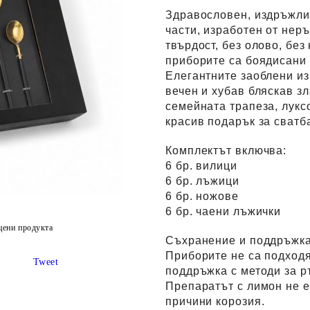
Здравословен, издръжлив
части, изработен от нер
твърдост, без олово, без
приборите са боядисани 
Елегантните заоблени из
вечен и хубав бляскав з
семейната трапеза, луксо
красив подарък за сватба
Комплектът включва:
6 бр. вилици
6 бр. лъжици
6 бр. ножове
6 бр. чаени лъжички
цени продукта
Съхранение и поддръжка
Приборите не са подход
Tweet
поддръжка с методи за р
Препаратът с лимон не е
причини корозия.