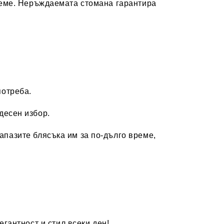
време. Неръждаемата стомана гарантира
потреба.
удесен избор.
запазите блясъка им за по-дълго време,
егантност и стил всеки ден!