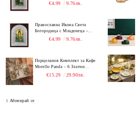
(23.5х19 см) – Исус Христос,
€4.99
9.76лв.
Св. Георги, Св. Николай
Православна Икона Света
Богородица с Младенеца –
Сребрист Обков и Стойка
€4.99
9.76лв.
(23.5х19 см, 6 Модела)
Порцеланов Комплект за Кафе
Morello Panda – 6 Златни
Огледални Чаши с
€15.29
29.90лв.
Анаморфно Отражение и
Чинийки
Абонирай се