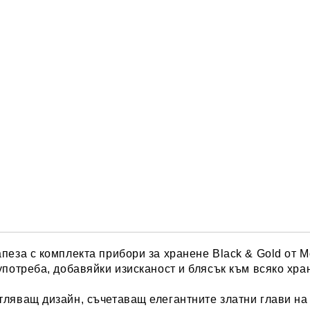
пеза с комплекта прибори за хранене Black & Gold от M
употреба, добавяйки изисканост и блясък към всяко хра
тляващ дизайн, съчетаващ елегантните златни глави на