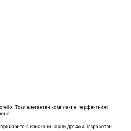
orello. Този елегантен комплект е перфектният
нене.
 приборите с изискани черни дръжки. Изработен