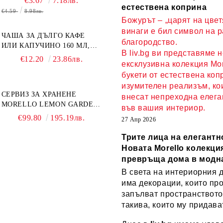
€3.67
7.18лв.
БОРОСИЛИКАТНО СТЪКЛО
естествена коприна
€4.59
8.98лв.
Божурът – „царят на цвет
винаги е бил символ на 
ЧАША ЗА ДЪЛГО КАФЕ
благородство.
ИЛИ КАПУЧИНО 160 МЛ,
В liv.bg ви представяме 
ЧИНИЙКА, ЛЪЖИЧКА
€12.20
23.86лв.
ексклузивна колекция Mor
GREEN, ORANGE LOVE
букети от естествена коп
COMPLETELY - МНОГО
КАЧЕСТВЕН ПОРЦЕЛАН
изумителен реализъм, ко
СЕРВИЗ ЗА ХРАНЕНЕ
внесат непреходна елега
MORELLO LEMON GARDEN
във вашия интериор.
18 ЧАСТИ - ПОРЦЕЛАН
€99.80
195.19лв.
27 Апр 2026
Трите лица на елегантн
Новата Morello колекция
превръща дома в модн
В света на интериорния 
има декорации, които пр
запълват пространството
такива, които му придава