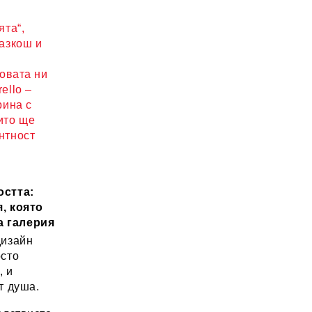
ята“,
разкош и
новата ни
ello –
рина с
ито ще
нтност
остта:
, която
а галерия
дизайн
осто
, и
т душа.