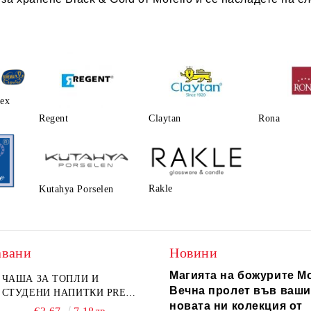
lex
Regent
Claytаn
Rona
Rakle
Kutahya Porselen
авани
Новини
Магията на божурите Mo
ЧАША ЗА ТОПЛИ И
Вечна пролет във ваши
СТУДЕНИ НАПИТКИ PRESS
новата ни колекция от
ART 400 МЛ,