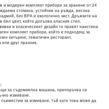
 и модерен комплект прибори за хранене от 24
ъждаема стомана, устойчив на ръжда, висока
 кадмий, без BPA и екологично чист. Дръжките на
в бял цвят, който допълва класния стил.
вивки и класическият дизайн го правят наистина
латен комплект прибори, който е подходящ за
зен кетъринг, тематичен ресторант,
 или друг празник.
:
ящи за съдомиялна машина, препоръчва се
ъчно измиване.
 съвместим за измиване, тъй като това може да