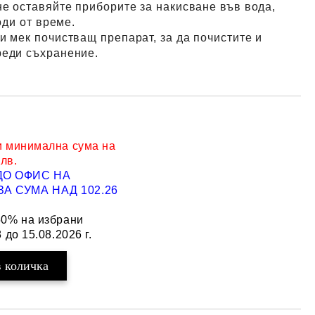
не оставяйте приборите за накисване във вода,
оди от време.
и мек почистващ препарат, за да почистите и
реди съхранение.
и минимална сума на
 лв.
ДО ОФИС НА
Добави в желани
А СУМА НАД 102.26
50% на избрани
 до 15.08.2026 г.