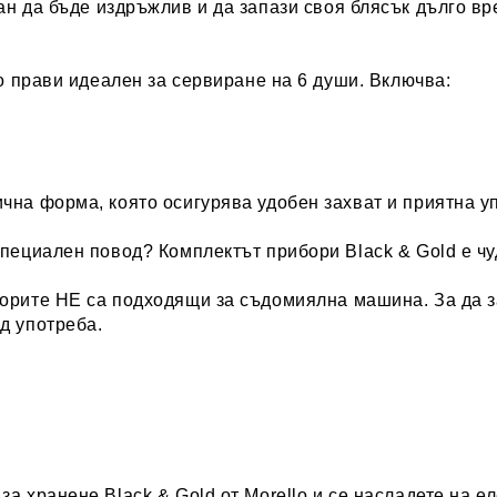
ран да бъде издръжлив и да запази своя блясък дълго 
го прави идеален за сервиране на 6 души. Включва:
ична форма
, която осигурява удобен захват и приятна у
специален повод? Комплектът прибори Black & Gold е ч
борите
НЕ са
подходящи за съдомиялна машина
. За да 
д употреба.
а хранене Black & Gold от Morello и се насладете на ел