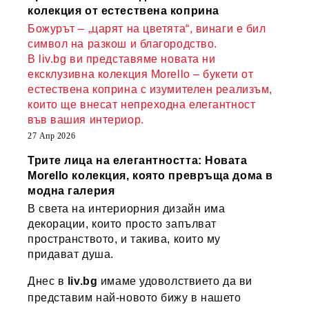
колекция от естествена коприна
Божурът – „царят на цветята“, винаги е бил
символ на разкош и благородство.
В liv.bg ви представяме новата ни
ексклузивна колекция Morello – букети от
естествена коприна с изумителен реализъм,
които ще внесат непреходна елегантност
във вашия интериор.
27 Апр 2026
Трите лица на елегантността: Новата
Morello колекция, която превръща дома в
модна галерия
В света на интериорния дизайн има
декорации, които просто запълват
пространството, и такива, които му
придават душа.
Днес в
liv.bg
имаме удоволствието да ви
представим най-новото бижу в нашето