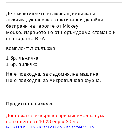
Детски комплект, включващ виличка и
лъжичка, украсени с оригинални дизайни,
базирани на героите от Mickey
Mouse. Изработен е от неръждаема стомана и
не съдържа BPA.
Комплектът съдържа:
1 бр. лъжичка
1 бр. виличка
Не е п
одходящ за съдомиялна машина.
Не е п
одходящ за микровълнова фурна.
Продуктът е наличен
Добави в желани
Доставка се извършва при минимална сума
на поръчка от 10.23 евро/ 20 лв.
БЕЗПЛАТНА ДОСТАВКА ДО ОФИС НА