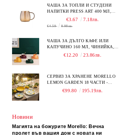
ЧАША ЗА ТОПЛИ И СТУДЕНИ
НАПИТКИ PRESS ART 400 МЛ,
БОРОСИЛИКАТНО СТЪКЛО
€3.67
7.18лв.
€4.59
8.98лв.
ЧАША ЗА ДЪЛГО КАФЕ ИЛИ
КАПУЧИНО 160 МЛ, ЧИНИЙКА,
ЛЪЖИЧКА GREEN, ORANGE LOVE
€12.20
23.86лв.
COMPLETELY - МНОГО
КАЧЕСТВЕН ПОРЦЕЛАН
СЕРВИЗ ЗА ХРАНЕНЕ MORELLO
LEMON GARDEN 18 ЧАСТИ -
ПОРЦЕЛАН
€99.80
195.19лв.
Новини
Магията на божурите Morello: Вечна
пролет във вашия дом с новата ни