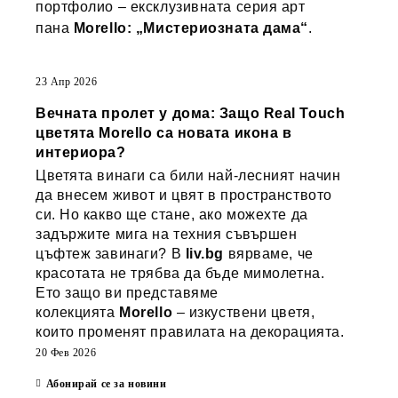
портфолио – ексклузивната серия арт
пана
Morello: „Мистериозната дама“
.
23 Апр 2026
Вечната пролет у дома: Защо Real Touch
цветята Morello са новата икона в
интериора?
Цветята винаги са били най-лесният начин
да внесем живот и цвят в пространството
си. Но какво ще стане, ако можехте да
задържите мига на техния съвършен
цъфтеж завинаги? В
liv.bg
вярваме, че
красотата не трябва да бъде мимолетна.
Ето защо ви представяме
колекцията
Morello
– изкуствени цветя,
които променят правилата на декорацията.
20 Фев 2026
Абонирай се за новини