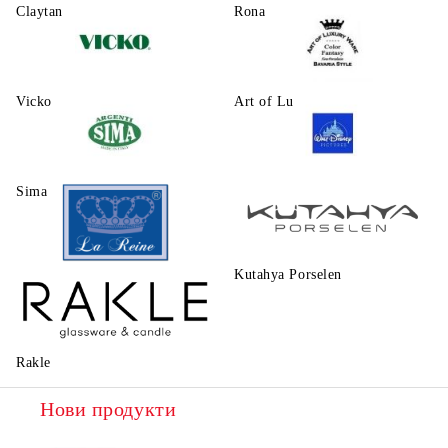
Claytаn
Rona
Vicko
Art of Luxury Ware
Sima
Walt Disney
Kutahya Porselen
La Reine
Rakle
Нови продукти