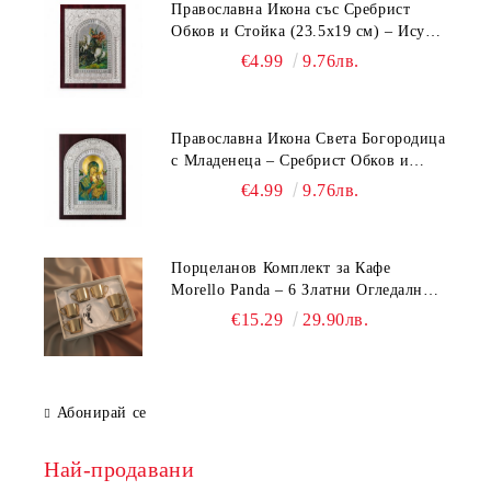
Православна Икона със Сребрист
Обков и Стойка (23.5х19 см) – Исус
Христос, Св. Георги, Св. Николай
€4.99
9.76лв.
Православна Икона Света Богородица
с Младенеца – Сребрист Обков и
Стойка (23.5х19 см, 6 Модела)
€4.99
9.76лв.
Порцеланов Комплект за Кафе
Morello Panda – 6 Златни Огледални
Чаши с Анаморфно Отражение и
€15.29
29.90лв.
Чинийки
Абонирай се
Най-продавани