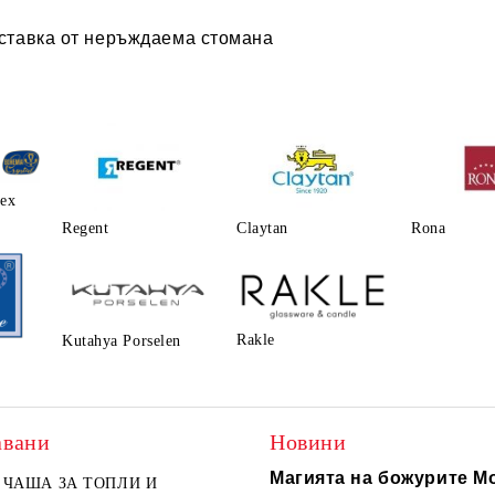
оставка от неръждаема стомана
lex
Regent
Claytаn
Rona
Rakle
Kutahya Porselen
авани
Новини
Магията на божурите Mo
ЧАША ЗА ТОПЛИ И