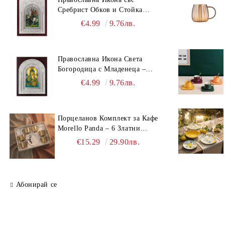
Сребрист Обков и Стойка
(23.5х19 см) – Исус Христос,
€4.99
9.76лв.
Св. Георги, Св. Николай
Православна Икона Света
Богородица с Младенеца –
Сребрист Обков и Стойка
€4.99
9.76лв.
(23.5х19 см, 6 Модела)
Порцеланов Комплект за Кафе
Morello Panda – 6 Златни
Огледални Чаши с
€15.29
29.90лв.
Анаморфно Отражение и
Чинийки
Абонирай се