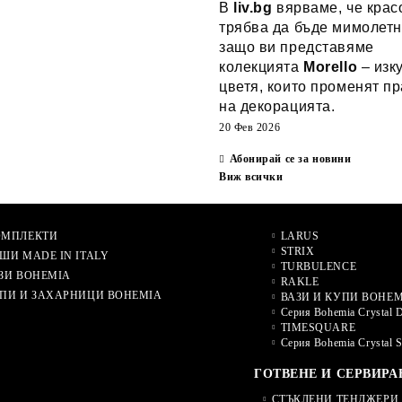
В
liv.bg
вярваме, че крас
трябва да бъде мимолетн
защо ви представяме
колекцията
Morello
– изк
цветя, които променят п
на декорацията.
20 Фев 2026
Абонирай се за новини
Виж всички
ОМПЛЕКТИ
LARUS
STRIX
ШИ MADE IN ITALY
TURBULENCE
ЗИ BOHEMIA
RAKLE
ПИ И ЗАХАРНИЦИ BOHEMIA
ВАЗИ И КУПИ BOHEM
Серия Bohemia Crystal 
TIMESQUARE
Серия Bohemia Crystal 
ГОТВЕНЕ И СЕРВИРА
СТЪКЛЕНИ ТЕНДЖЕРИ 