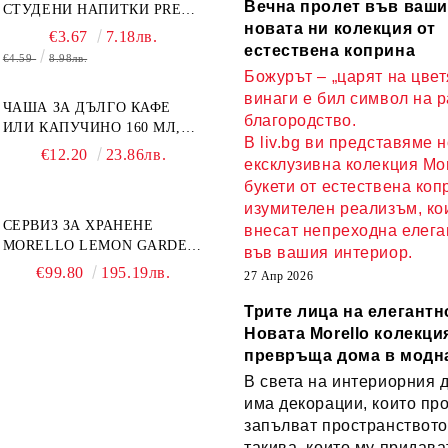
Вечна пролет във ваши
СТУДЕНИ НАПИТКИ PRESS
новата ни колекция от
ART 400 МЛ,
€3.67
7.18лв.
БОРОСИЛИКАТНО СТЪКЛО
естествена коприна
€4.59
8.98лв.
Божурът – „царят на цвет
винаги е бил символ на 
ЧАША ЗА ДЪЛГО КАФЕ
благородство.
ИЛИ КАПУЧИНО 160 МЛ,
В liv.bg ви представяме 
ЧИНИЙКА, ЛЪЖИЧКА
€12.20
23.86лв.
ексклузивна колекция Mor
GREEN, ORANGE LOVE
букети от естествена коп
COMPLETELY - МНОГО
КАЧЕСТВЕН ПОРЦЕЛАН
изумителен реализъм, ко
СЕРВИЗ ЗА ХРАНЕНЕ
внесат непреходна елега
MORELLO LEMON GARDEN
във вашия интериор.
18 ЧАСТИ - ПОРЦЕЛАН
€99.80
195.19лв.
27 Апр 2026
Трите лица на елегантн
Новата Morello колекция
превръща дома в модн
В света на интериорния 
има декорации, които пр
запълват пространството
такива, които му придава