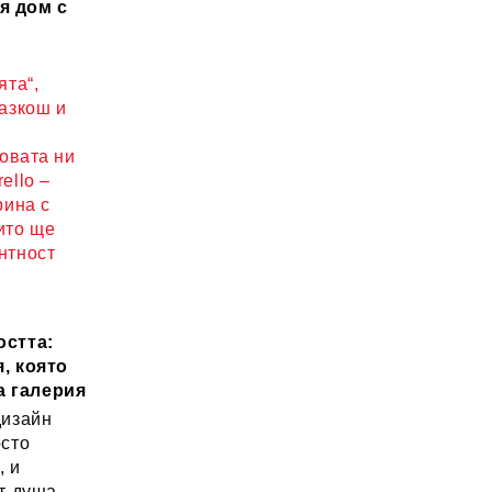
я дом с
ята“,
разкош и
новата ни
ello –
рина с
ито ще
нтност
остта:
, която
а галерия
дизайн
осто
, и
т душа.