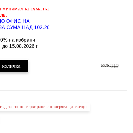
и минимална сума на
 лв.
ДО ОФИС НА
Добави в желани
А СУМА НАД 102.26
50% на избрани
 до 15.08.2026 г.
съд за топло сервиране с подгряващи свещи