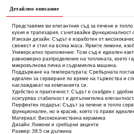
Детайлно описание
Представяме ви елегантния
съд за печене и топло
кухня и трапезария, съчетавайки функционалност с
Изискан дизайн:
Съдът е изработен от висококачес
свежест и стил на всяка маса. Ярките лимони, изо
Универсално приложение:
Този съд е идеален какт
равномерно разпределение на топлината, което г
микровълнова печка и съдомиялна машина.
Поддържане на температурата:
Сребърната поставк
идеален за сервиране по време на тържества и спе
наслаждават на компанията си.
Удобство и практичност:
Съдът е снабден с удобни
осигурява стабилност и допълнителна елегантност
Перфектен подарък:
Съдът за печене и топло серв
функционален, но и красив, което го прави идеале
Материал:
Висококачествена керамика
Дизайн:
Лимони и сребърни акценти
Размер:
38.5 см дължина