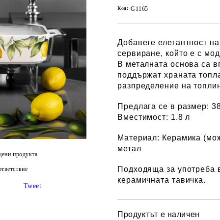
Код:
G1165
Добавете елегантност на
сервиране, който е с мо
В металната основа са в
поддържат храната топла
разпределение на топлин
Предлага се в размер:
3
Вместимост:
1.8 л
Материал:
Керамика (
мож
метал
цени продукта
Подходяща за употреба 
тветствие
керамичната тавичка.
Tweet
Продуктът е наличен