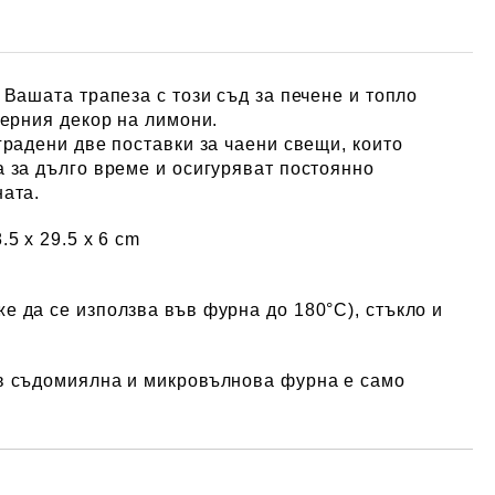
 Вашата трапеза с този съд за печене и топло
дерния декор на лимони.
градени две поставки за чаени свещи, които
 за дълго време и осигуряват постоянно
ата.
8.5 x 29.5 х 6 cm
е да се използва във фурна до 180°C)
, стъкло и
в съдомиялна и микровълнова фурна е само