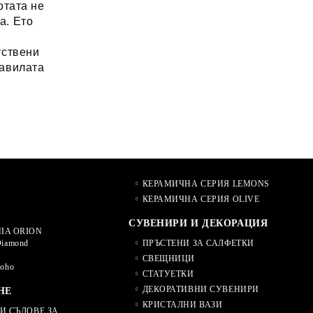
отата не
а. Ето
уствени
равилата
КЕРАМИЧНА СЕРИЯ LEMONS
КЕРАМИЧНА СЕРИЯ OLIVE
СУВЕНИРИ И ДЕКОРАЦИЯ
IA ORION
Diamond
ПРЪСТЕНИ ЗА САЛФЕТКИ
СВЕЩНИЦИ
Soho
СТАТУЕТКИ
ДЕКОРАТИВНИ СУВЕНИРИ
НЕ
КРИСТАЛНИ ВАЗИ
И СЪДОВЕ ЗА