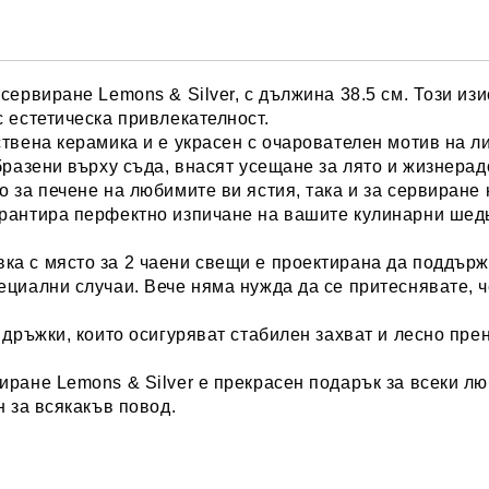
 сервиране Lemons & Silver
, с дължина 38.5 см. Този и
 естетическа привлекателност.
твена керамика и е украсен с очарователен мотив на л
бразени върху съда, внасят усещане за лято и жизнерад
о за печене на любимите ви ястия, така и за сервиране
арантира перфектно изпичане на вашите кулинарни шедь
а с място за 2 чаени свещи е проектирана да поддържа
циални случаи. Вече няма нужда да се притеснявате, че
 дръжки, които осигуряват стабилен захват и лесно пр
.
иране Lemons & Silver е прекрасен подарък за всеки лю
н за всякакъв повод.