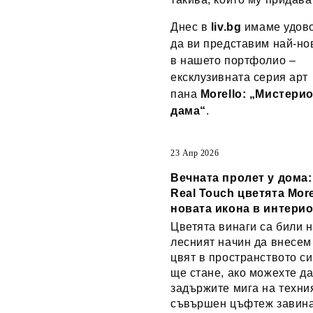
Днес в
liv.bg
имаме удово
да ви представим най-но
в нашето портфолио –
ексклузивната серия арт
пана
Morello: „Мистери
дама“
.
23 Апр 2026
Вечната пролет у дома
Real Touch цветята More
новата икона в интери
Цветята винаги са били н
лесният начин да внесем
цвят в пространството си
ще стане, ако можехте д
задържите мига на техни
съвършен цъфтеж завин