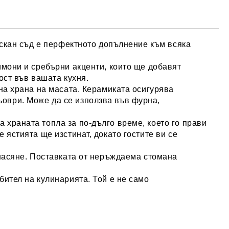
зискан съд е перфектното допълнение към всяка
имони и сребърни акценти, които ще добавят
ост във вашата кухня.
 на храна на масата. Керамиката осигурява
оври. Може да се използва във фурна,
 храната топла за по-дълго време, което го прави
 ястията ще изстинат, докато гостите ви се
енасяне. Поставката от неръждаема стомана
бител на кулинарията. Той е не само