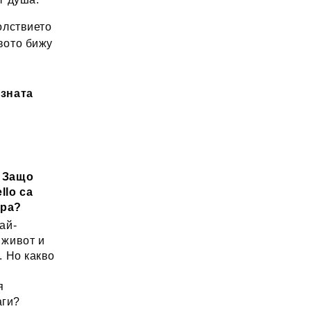
лствието
вото бижу
озната
: Защо
llo са
ора?
ай-
 живот и
. Но какво
а
я
аги?