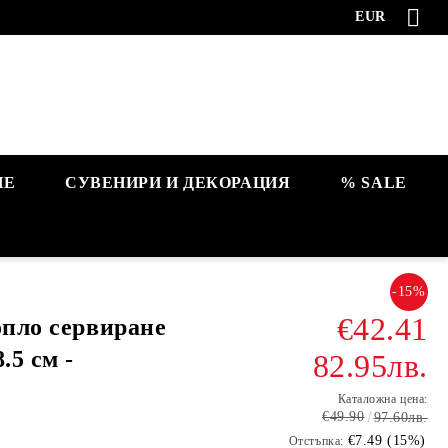
EUR
НЕ
СУВЕНИРИ И ДЕКОРАЦИЯ
% SALE
-15%
€42.41
опло сервиране
.5 см -
82.95лв.
Каталожна цена:
€49.90
97.60лв.
€7.49 (15%)
Отстъпка: