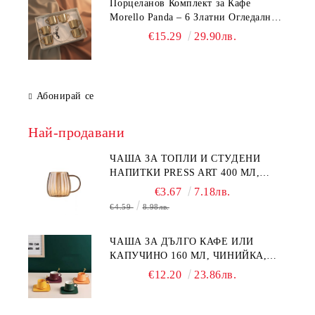
Порцеланов Комплект за Кафе
Morello Panda – 6 Златни Огледални
Чаши с Анаморфно Отражение и
€15.29
29.90лв.
Чинийки
Абонирай се
Най-продавани
ЧАША ЗА ТОПЛИ И СТУДЕНИ
НАПИТКИ PRESS ART 400 МЛ,
БОРОСИЛИКАТНО СТЪКЛО
€3.67
7.18лв.
€4.59
8.98лв.
ЧАША ЗА ДЪЛГО КАФЕ ИЛИ
КАПУЧИНО 160 МЛ, ЧИНИЙКА,
ЛЪЖИЧКА GREEN, ORANGE LOVE
€12.20
23.86лв.
COMPLETELY - МНОГО
КАЧЕСТВЕН ПОРЦЕЛАН