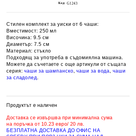
Код:
G1243
Стилен комплект за уиски от 6 чаши:
Вместимост:
250 мл
Височина:
9.5 см
Диаметър:
7.5 см
Материал:
стъкло
Подходящ за употреба в съдомиялна машина.
Можете да съчетаете с още артикули от същата
серия:
чаши за шампанско
,
чаши за вода
,
чаши
за сладолед
.
Продуктът е наличен
Добави в желани
Доставка се извършва при минимална сума
на поръчка от 10.23 евро/ 20 лв.
БЕЗПЛАТНА ДОСТАВКА ДО ОФИС НА