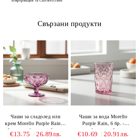
Информация за Съответствие
Свързани продукти
Чаши за сладолед или
Чаши за вода Morello
крем Morello Purple Rain, 6
Purple Rain, 6 бр. -
бр. - релефно и стабилно
релефно и стабилно
€13.75
26.89лв.
€10.69
20.91лв.
стъкло
стъкло