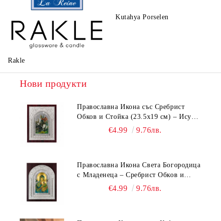
Kutahya Porselen
La Reine
Rakle
Нови продукти
Православна Икона със Сребрист
Обков и Стойка (23.5х19 см) – Исус
Христос, Св. Георги, Св. Николай
€4.99
9.76лв.
Православна Икона Света Богородица
с Младенеца – Сребрист Обков и
Стойка (23.5х19 см, 6 Модела)
€4.99
9.76лв.