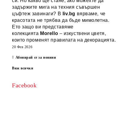
си. Но какво ще стане, ако можехте да
задържите мига на техния съвършен
цъфтеж завинаги? В
liv.bg
вярваме, че
красотата не трябва да бъде мимолетна.
Ето защо ви представяме
колекцията
Morello
– изкуствени цветя,
които променят правилата на декорацията.
20 Фев 2026
Абонирай се за новини
Виж всички
Facebook