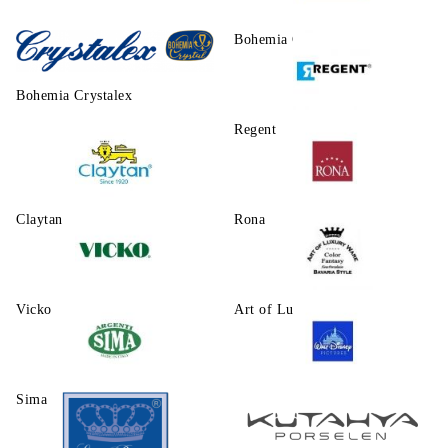
Morello
Bohemia Crystalite
Bohemia Crystalex
Regent
Claytаn
Rona
Vicko
Art of Luxury Ware
Sima
Walt Disney