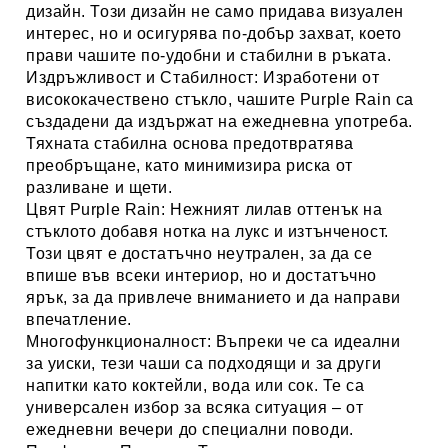
дизайн. Този дизайн не само придава визуален
интерес, но и осигурява по-добър захват, което
прави чашите по-удобни и стабилни в ръката.
Издръжливост и Стабилност:
Изработени от
висококачествено стъкло, чашите Purple Rain са
създадени да издържат на ежедневна употреба.
Тяхната стабилна основа предотвратява
преобръщане, като минимизира риска от
разливане и щети.
Цвят Purple Rain:
Нежният лилав оттенък на
стъклото добавя нотка на лукс и изтънченост.
Този цвят е достатъчно неутрален, за да се
впише във всеки интериор, но и достатъчно
ярък, за да привлече вниманието и да направи
впечатление.
Многофункционалност:
Въпреки че са идеални
за уиски, тези чаши са подходящи и за други
напитки като коктейли, вода или сок. Те са
универсален избор за всяка ситуация – от
ежедневни вечери до специални поводи.