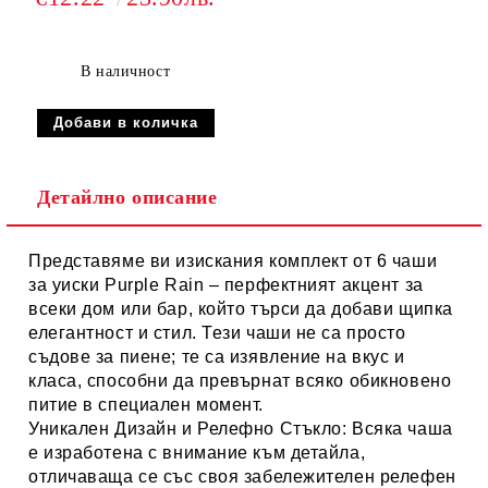
стъкло
В наличност
Детайлно описание
Представяме ви изискания комплект от
6 чаши
за уиски Purple Rain
– перфектният акцент за
всеки дом или бар, който търси да добави щипка
елегантност и стил. Тези чаши не са просто
съдове за пиене; те са изявление на вкус и
класа, способни да превърнат всяко обикновено
питие в специален момент.
Уникален Дизайн и Релефно Стъкло:
Всяка чаша
е изработена с внимание към детайла,
отличаваща се със своя забележителен релефен