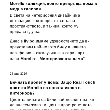
Morello колекция, която превръща дома в
модна галерия
В света на интериорния дизайн има
декорации, които просто запълват
пространството, и такива, които му
придават душа.
Днес в
liv.bg
имаме удоволствието да ви
представим най-новото бижу в нашето
портфолио – ексклузивната серия арт
пана
Morello: „Мистериозната дама“
.
23 Апр 2026
Вечната пролет у дома: Защо Real Touch
цветята Morello са новата икона в
интериора?
Цветята винаги са били най-лесният начин
да внесем живот и цвят в пространството