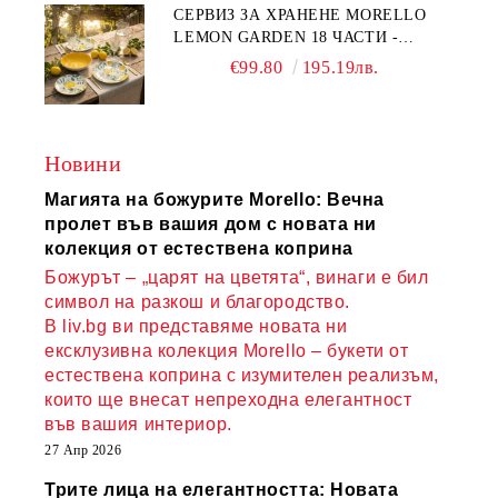
СЕРВИЗ ЗА ХРАНЕНЕ MORELLO
LEMON GARDEN 18 ЧАСТИ -
ПОРЦЕЛАН
€99.80
195.19лв.
Новини
Магията на божурите Morello: Вечна
пролет във вашия дом с новата ни
колекция от естествена коприна
Божурът – „царят на цветята“, винаги е бил
символ на разкош и благородство.
В liv.bg ви представяме новата ни
ексклузивна колекция Morello – букети от
естествена коприна с изумителен реализъм,
които ще внесат непреходна елегантност
във вашия интериор.
27 Апр 2026
Трите лица на елегантността: Новата