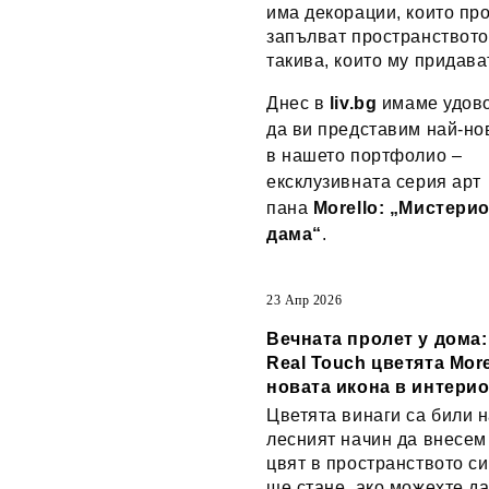
има декорации, които пр
запълват пространството
такива, които му придава
Днес в
liv.bg
имаме удово
да ви представим най-но
в нашето портфолио –
ексклузивната серия арт
пана
Morello: „Мистери
дама“
.
23 Апр 2026
Вечната пролет у дома
Real Touch цветята More
новата икона в интери
Цветята винаги са били н
лесният начин да внесем
цвят в пространството си
ще стане, ако можехте д