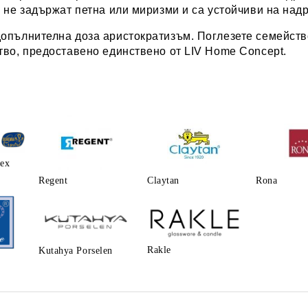
 не задържат петна или миризми и са устойчиви на над
допълнителна доза аристократизъм. Поглезете семейств
тво, предоставено единствено от
LIV Home Concept
.
lex
Regent
Claytаn
Rona
Rakle
Kutahya Porselen