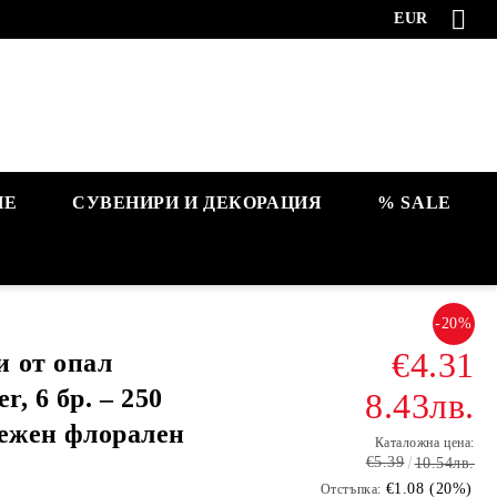
EUR
НЕ
СУВЕНИРИ И ДЕКОРАЦИЯ
% SALE
-20%
€4.31
 от опал
r, 6 бр. – 250
8.43лв.
 нежен флорален
Каталожна цена:
€5.39
10.54лв.
€1.08 (20%)
Отстъпка: