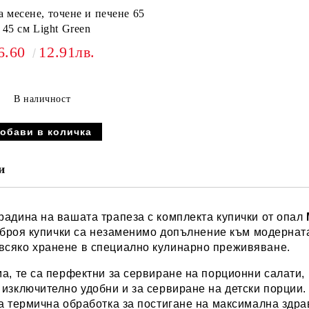
 месене, точене и печене 65
 45 см Light Green
6.60
12.91лв.
В наличност
и
радина на вашата трапеза с комплекта купички от опал
6 броя купички са незаменимо допълнение към модерната
всяко хранене в специално кулинарно преживяване.
а, те са перфектни за сервиране на порционни салати, 
 изключително удобни и за сервиране на детски порции
на термична обработка за постигане на максимална здра