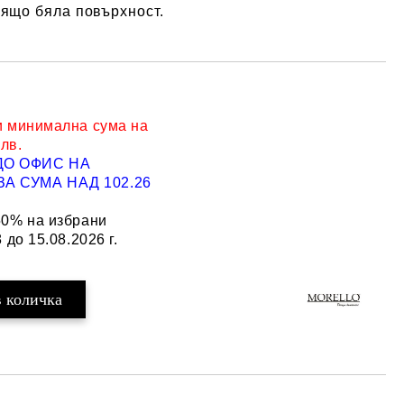
рящо бяла повърхност.
и минимална сума на
 лв.
ДО ОФИС НА
Добави в желани
А СУМА НАД 102.26
50% на избрани
 до 15.08.2026 г.