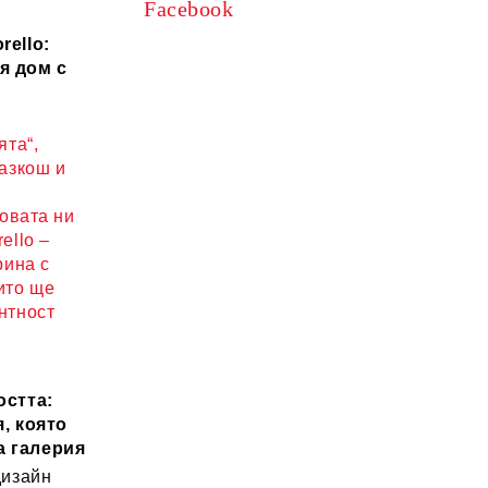
Facebook
rello:
я дом с
ята“,
разкош и
новата ни
ello –
рина с
ито ще
нтност
остта:
, която
а галерия
дизайн