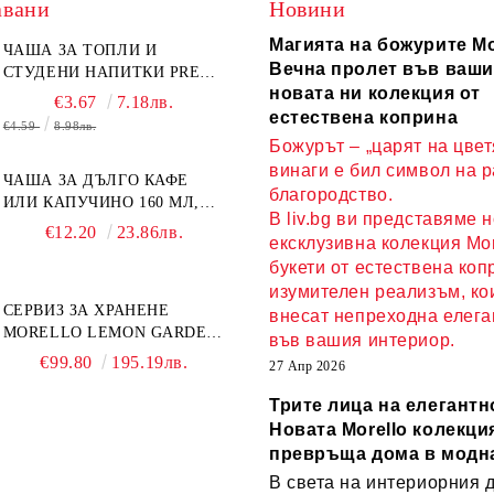
авани
Новини
Магията на божурите Mo
ЧАША ЗА ТОПЛИ И
Вечна пролет във ваши
СТУДЕНИ НАПИТКИ PRESS
новата ни колекция от
ART 400 МЛ,
€3.67
7.18лв.
БОРОСИЛИКАТНО СТЪКЛО
естествена коприна
€4.59
8.98лв.
Божурът – „царят на цвет
винаги е бил символ на 
ЧАША ЗА ДЪЛГО КАФЕ
благородство.
ИЛИ КАПУЧИНО 160 МЛ,
В liv.bg ви представяме 
ЧИНИЙКА, ЛЪЖИЧКА
€12.20
23.86лв.
ексклузивна колекция Mor
GREEN, ORANGE LOVE
букети от естествена коп
COMPLETELY - МНОГО
КАЧЕСТВЕН ПОРЦЕЛАН
изумителен реализъм, ко
СЕРВИЗ ЗА ХРАНЕНЕ
внесат непреходна елега
MORELLO LEMON GARDEN
във вашия интериор.
18 ЧАСТИ - ПОРЦЕЛАН
€99.80
195.19лв.
27 Апр 2026
Трите лица на елегантн
Новата Morello колекция
превръща дома в модн
В света на интериорния 