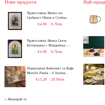
Нови продукти
Най-прод
Православна Икона със
Сребрист Обков и Стойка
(23.5х19 см) – Исус Христос,
€4.99
9.76лв.
Св. Георги, Св. Николай
Православна Икона Света
Богородица с Младенеца –
Сребрист Обков и Стойка
€4.99
9.76лв.
(23.5х19 см, 6 Модела)
Порцеланов Комплект за Кафе
Morello Panda – 6 Златни
Огледални Чаши с
€15.29
29.90лв.
Анаморфно Отражение и
Чинийки
Абонирай се