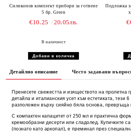
Силиконов комплект прибори за готвене
Подложка за
5 бр. Green
х
€10.25
20.05лв.
€
В наличност
Детайлно описание
Често задавани въпрос
Пренесете свежестта и изяществото на пролетна г
детайла и италианския усет към естетиката, тези 
разположен върху сияйно бяла основа, превръща 
С компактен капацитет от 250 мл и практична форм
кремообразни десерти или сладолед. Купичките са
(познато като аркопал), е преминал през специал