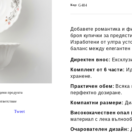
Код:
G484
Добавете романтика и фи
броя купички за предясти
Изработени от ултра уст
баланс между елегантен 
Директен внос:
Ексклуз
Комплект от 6 части:
Ид
хранене.
Практичен обем:
Всяка к
перфектно дозиране.
цени продукта
тветствие
Компактни размери:
Диа
Tweet
Висококачествен опал (
материал с лека вълноо
Очарователен дизайн:
Д