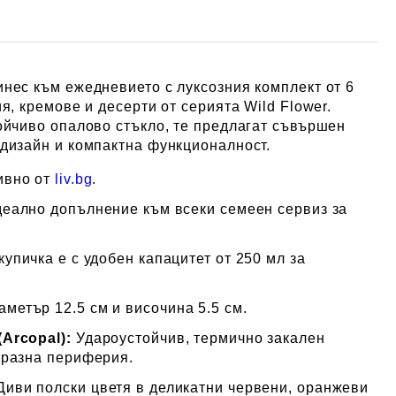
нес към ежедневието с луксозния комплект от 6
я, кремове и десерти от серията Wild Flower.
ойчиво опалово стъкло, те предлагат съвършен
дизайн и компактна функционалност.
ивно от
liv.bg
.
еално допълнение към всеки семеен сервиз за
упичка е с удобен капацитет от 250 мл за
метър 12.5 см и височина 5.5 см.
Arcopal):
Удароустойчив, термично закален
бразна периферия.
иви полски цветя в деликатни червени, оранжеви