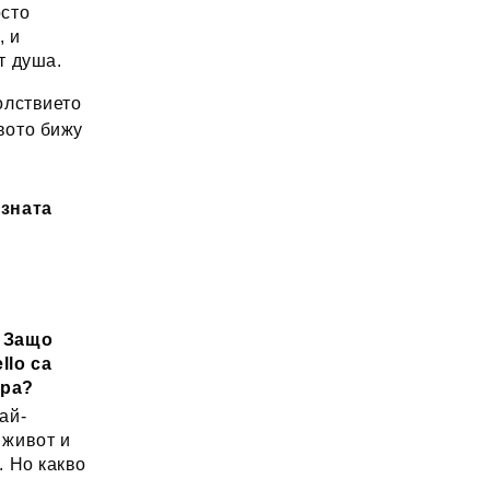
осто
, и
т душа.
лствието
вото бижу
озната
: Защо
llo са
ора?
ай-
 живот и
. Но какво
а