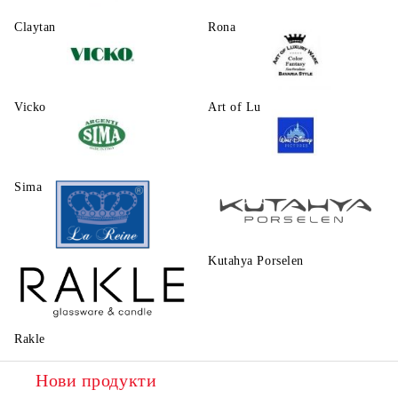
Claytаn
Rona
Vicko
Art of Luxury Ware
Sima
Walt Disney
Kutahya Porselen
La Reine
Rakle
Нови продукти