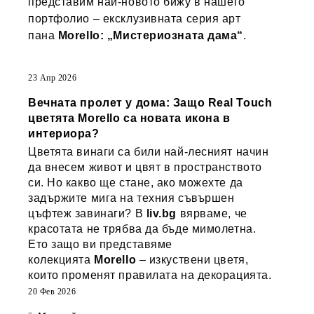
представим най-новото бижу в нашето
портфолио – ексклузивната серия арт
пана
Morello: „Мистериозната дама“
.
23 Апр 2026
Вечната пролет у дома: Защо Real Touch
цветята Morello са новата икона в
интериора?
Цветята винаги са били най-лесният начин
да внесем живот и цвят в пространството
си. Но какво ще стане, ако можехте да
задържите мига на техния съвършен
цъфтеж завинаги? В
liv.bg
вярваме, че
красотата не трябва да бъде мимолетна.
Ето защо ви представяме
колекцията
Morello
– изкуствени цветя,
които променят правилата на декорацията.
20 Фев 2026