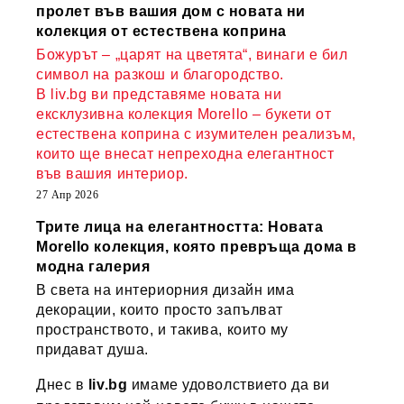
пролет във вашия дом с новата ни
колекция от естествена коприна
Божурът – „царят на цветята“, винаги е бил
символ на разкош и благородство.
В liv.bg ви представяме новата ни
ексклузивна колекция Morello – букети от
естествена коприна с изумителен реализъм,
които ще внесат непреходна елегантност
във вашия интериор.
27 Апр 2026
Трите лица на елегантността: Новата
Morello колекция, която превръща дома в
модна галерия
В света на интериорния дизайн има
декорации, които просто запълват
пространството, и такива, които му
придават душа.
Днес в
liv.bg
имаме удоволствието да ви