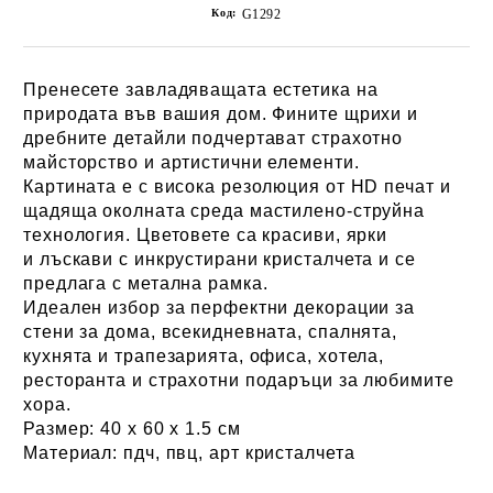
Код:
G1292
Пренесете завладяващата естетика на
природата във вашия дом. Фините щрихи и
дребните детайли подчертават страхотно
майсторство и артистични елементи.
Картината е с висока резолюция от HD печат и
щадяща околната среда мастилено-струйна
технология. Цветовете са красиви, ярки
и лъскави с инкрустирани кристалчета и се
предлага с метална рамка.
Идеален избор за перфектни декорации за
стени за дома, всекидневната, спалнята,
кухнята и трапезарията, офиса, хотела,
ресторанта и страхотни подаръци за любимите
хора.
Размер:
40 х 60 х 1.5 см
Материал:
пдч, пвц, арт кристалчета