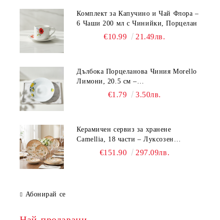
Комплект за Капучино и Чай Флора –
6 Чаши 200 мл с Чинийки, Порцелан
€10.99
21.49лв.
Дълбока Порцеланова Чиния Morello
Лимони, 20.5 см –
Средиземноморски Стил
€1.79
3.50лв.
Керамичен сервиз за хранене
Camellia, 18 части – Луксозен
комплект чинии с флорален мотив
€151.90
297.09лв.
Абонирай се
Най-продавани