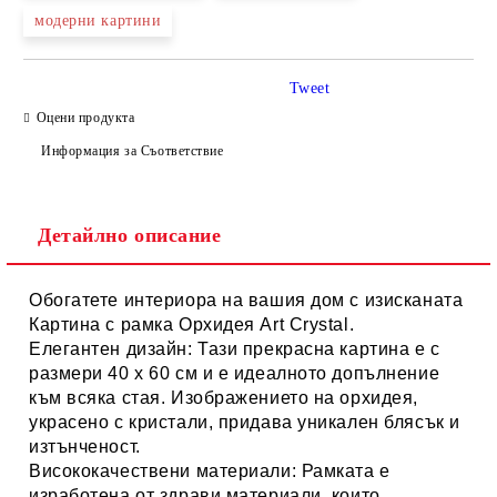
модерни картини
Tweet
Оцени продукта
Информация за Съответствие
Детайлно описание
Обогатете интериора на вашия дом с изисканата
Картина с рамка Орхидея Art Crystal
.
Елегантен дизайн:
Тази прекрасна картина е с
размери
40 х 60 см
и е идеалното допълнение
към всяка стая. Изображението на орхидея,
украсено с кристали, придава уникален блясък и
изтънченост.
Висококачествени материали:
Рамката е
изработена от здрави материали, които