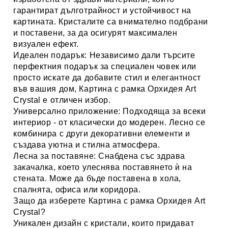
гарантират дълготрайност и устойчивост на
картината. Кристалите са внимателно подбрани
и поставени, за да осигурят максимален
визуален ефект.
Идеален подарък:
Независимо дали търсите
перфектния подарък за специален човек или
просто искате да добавите стил и елегантност
във вашия дом,
Картина с рамка Орхидея Art
Crystal
е отличен избор.
Универсално приложение:
Подходяща за всеки
интериор - от класически до модерен. Лесно се
комбинира с други декоративни елементи и
създава уютна и стилна атмосфера.
Лесна за поставяне:
Снабдена със здрава
закачалка, което улеснява поставянето ѝ на
стената. Може да бъде поставена в хола,
спалнята, офиса или коридора.
Защо да изберете Картина с рамка Орхидея Art
Crystal?
Уникален дизайн с кристали
, които придават