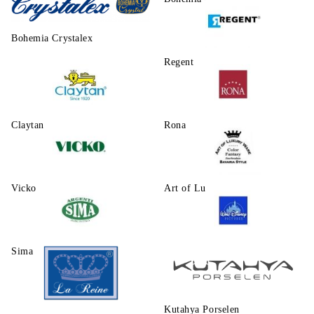
Bohemia Crystalex
Regent
Claytаn
Rona
Vicko
Art of Luxury Ware
Sima
Walt Disney
Kutahya Porselen