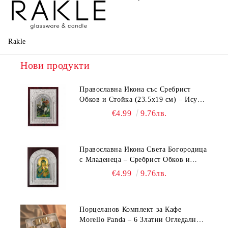
La Reine
Rakle
Нови продукти
Православна Икона със Сребрист
Обков и Стойка (23.5х19 см) – Исус
Христос, Св. Георги, Св. Николай
€4.99
9.76лв.
Православна Икона Света Богородица
с Младенеца – Сребрист Обков и
Стойка (23.5х19 см, 6 Модела)
€4.99
9.76лв.
Порцеланов Комплект за Кафе
Morello Panda – 6 Златни Огледални