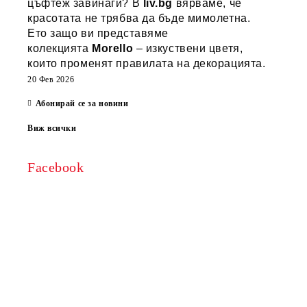
цъфтеж завинаги? В
liv.bg
вярваме, че
красотата не трябва да бъде мимолетна.
Ето защо ви представяме
колекцията
Morello
– изкуствени цветя,
които променят правилата на декорацията.
20 Фев 2026
Абонирай се за новини
Виж всички
Facebook