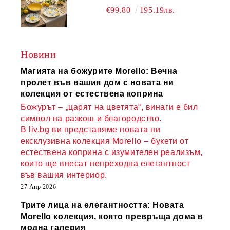
ПОРЦЕЛАН
€99.80
195.19лв.
Новини
Магията на божурите Morello: Вечна
пролет във вашия дом с новата ни
колекция от естествена коприна
Божурът – „царят на цветята“, винаги е бил
символ на разкош и благородство.
В liv.bg ви представяме новата ни
ексклузивна колекция Morello – букети от
естествена коприна с изумителен реализъм,
които ще внесат непреходна елегантност
във вашия интериор.
27 Апр 2026
Трите лица на елегантността: Новата
Morello колекция, която превръща дома в
модна галерия