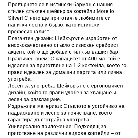
Превърнете се в истински барман с нашия
стилен
стъклен шейкър за коктейли Morello
Silver
! С него ще приготвяте любимите си
напитки лесно и бързо, като истински
професионалист.
Елегантен дизайн:
Шейкърът е изработен от
висококачествено стъкло с изискан сребрист
акцент, който ще добави стил към вашия бар.
Практичен обем:
С капацитет от 400 мл, той е
идеален за приготвяне на 1-2 коктейла, което го
прави идеален за домашни партита или лична
употреба.
Лесен за употреба:
Шейкърът е с ергономичен
дизайн, който го прави удобен за хващане и
лесен за разклащане.
Издръжлив материал:
Стъклото е устойчиво на
надраскване и лесно за почистване, което
гарантира дълготрайна употреба.
Универсално приложение:
Подходящ за
приготвяне на различни видове коктейли – от