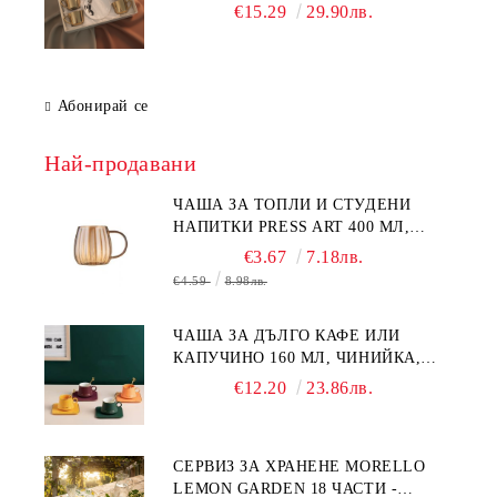
Чаши с Анаморфно Отражение и
€15.29
29.90лв.
Чинийки
Абонирай се
Най-продавани
ЧАША ЗА ТОПЛИ И СТУДЕНИ
НАПИТКИ PRESS ART 400 МЛ,
БОРОСИЛИКАТНО СТЪКЛО
€3.67
7.18лв.
€4.59
8.98лв.
ЧАША ЗА ДЪЛГО КАФЕ ИЛИ
КАПУЧИНО 160 МЛ, ЧИНИЙКА,
ЛЪЖИЧКА GREEN, ORANGE LOVE
€12.20
23.86лв.
COMPLETELY - МНОГО
КАЧЕСТВЕН ПОРЦЕЛАН
СЕРВИЗ ЗА ХРАНЕНЕ MORELLO
LEMON GARDEN 18 ЧАСТИ -