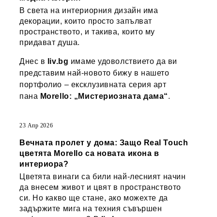
В света на интериорния дизайн има
декорации, които просто запълват
пространството, и такива, които му
придават душа.
Днес в
liv.bg
имаме удоволствието да ви
представим най-новото бижу в нашето
портфолио – ексклузивната серия арт
пана
Morello: „Мистериозната дама“
.
23 Апр 2026
Вечната пролет у дома: Защо Real Touch
цветята Morello са новата икона в
интериора?
Цветята винаги са били най-лесният начин
да внесем живот и цвят в пространството
си. Но какво ще стане, ако можехте да
задържите мига на техния съвършен