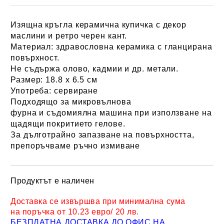
Изящна кръгла керамична купичка с декор
маслини и ретро черен кант.
Материал:
здравословна керамика с гланцирана
повърхност.
Не съдържа олово, кадмии и др. метали.
Размер:
18.8 х 6.5 см
Употреба:
сервиране
Подходящо за микровълнова
фурна и съдомиялна машина при използване на
щадящи покритието гелове.
За дълготрайно запазване на повърхността,
препоръчваме ръчно измиване
Продуктът е наличен
Добави в желани
Доставка се извършва при минимална сума
на поръчка от 10.23 евро/ 20 лв.
БЕЗПЛАТНА ДОСТАВКА ДО ОФИС НА