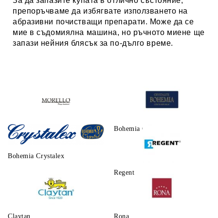
За да запазите купата в отлично състояние,
препоръчваме да избягвате използването на
абразивни почистващи препарати. Може да се
мие в съдомиялна машина, но ръчното миене ще
запази нейния блясък за по-дълго време.
Morello
Bohemia Crystalite
Bohemia Crystalex
Regent
Claytаn
Rona