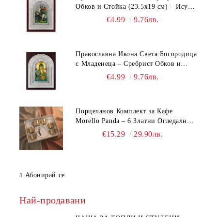
Обков и Стойка (23.5х19 см) – Исус
Христос, Св. Георги, Св. Николай
€4.99
9.76лв.
Православна Икона Света Богородица
с Младенеца – Сребрист Обков и
Стойка (23.5х19 см, 6 Модела)
€4.99
9.76лв.
Порцеланов Комплект за Кафе
Morello Panda – 6 Златни Огледални
Чаши с Анаморфно Отражение и
€15.29
29.90лв.
Чинийки
Абонирай се
Най-продавани