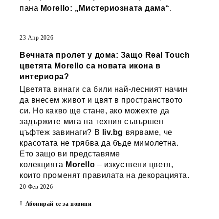
пана
Morello: „Мистериозната дама“
.
23 Апр 2026
Вечната пролет у дома: Защо Real Touch
цветята Morello са новата икона в
интериора?
Цветята винаги са били най-лесният начин
да внесем живот и цвят в пространството
си. Но какво ще стане, ако можехте да
задържите мига на техния съвършен
цъфтеж завинаги? В
liv.bg
вярваме, че
красотата не трябва да бъде мимолетна.
Ето защо ви представяме
колекцията
Morello
– изкуствени цветя,
които променят правилата на декорацията.
20 Фев 2026
Абонирай се за новини