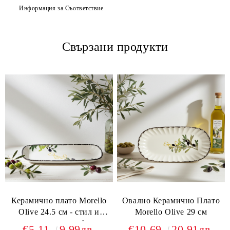
Информация за Съответствие
Свързани продукти
Керамично плато Morello
Овално Керамично Плато
Olive 24.5 см - стил и
Morello Olive 29 см
практичност!
€5.11
9.99лв.
€10.69
20.91лв.