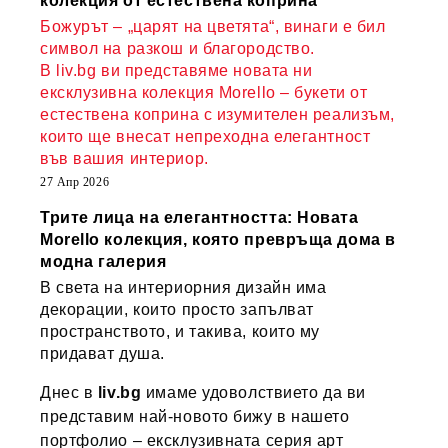
колекция от естествена коприна
Божурът – „царят на цветята“, винаги е бил
символ на разкош и благородство.
В liv.bg ви представяме новата ни
ексклузивна колекция Morello – букети от
естествена коприна с изумителен реализъм,
които ще внесат непреходна елегантност
във вашия интериор.
27 Апр 2026
Трите лица на елегантността: Новата
Morello колекция, която превръща дома в
модна галерия
В света на интериорния дизайн има
декорации, които просто запълват
пространството, и такива, които му
придават душа.
Днес в
liv.bg
имаме удоволствието да ви
представим най-новото бижу в нашето
портфолио – ексклузивната серия арт