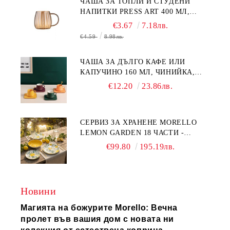
ЧАША ЗА ТОПЛИ И СТУДЕНИ
НАПИТКИ PRESS ART 400 МЛ,
БОРОСИЛИКАТНО СТЪКЛО
€3.67
7.18лв.
€4.59
8.98лв.
ЧАША ЗА ДЪЛГО КАФЕ ИЛИ
КАПУЧИНО 160 МЛ, ЧИНИЙКА,
ЛЪЖИЧКА GREEN, ORANGE LOVE
€12.20
23.86лв.
COMPLETELY - МНОГО
КАЧЕСТВЕН ПОРЦЕЛАН
СЕРВИЗ ЗА ХРАНЕНЕ MORELLO
LEMON GARDEN 18 ЧАСТИ -
ПОРЦЕЛАН
€99.80
195.19лв.
Новини
Магията на божурите Morello: Вечна
пролет във вашия дом с новата ни