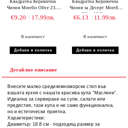
Квадратна Керамична
Квадратна Керамична
Чиния Morello Olive 23.5
Чиния за Десерт Morello
см
Olive 18.5 см
€9.20
17.99лв.
€6.13
11.99лв.
В наличност
В наличност
Детайлно описание
Внесете малко средиземноморски стил във
вашата кухня с нашата красива купа "Маслини".
Идеална за сервиране на супи, салати или
предястия, тази купа е не само функционална,
но и естетически приятна.
Характеристики:
Диаметър:
18.8 см - подходящ размер за