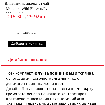
Винтидж комплект за чай
Morello „Wild Flowers“ –
300 мл, Маслиненозелен
€15.30
29.92лв.
В наличност
Детайлно описание
Този комплект излъчва позитивизъм и топлина,
съчетавайки пастелно жълта чинийка с
деликатен принт на летни цветя.
Дизайн:
Ярките акценти на полски цветя върху
кремавата основа на чашата контрастират
прекрасно с наситения цвят на чинийката.
Усещане:
Идеална за енергично начало на деня