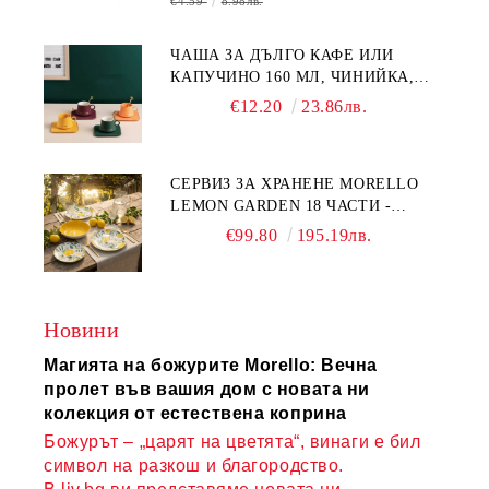
€4.59
8.98лв.
ЧАША ЗА ДЪЛГО КАФЕ ИЛИ
КАПУЧИНО 160 МЛ, ЧИНИЙКА,
ЛЪЖИЧКА GREEN, ORANGE LOVE
€12.20
23.86лв.
COMPLETELY - МНОГО
КАЧЕСТВЕН ПОРЦЕЛАН
СЕРВИЗ ЗА ХРАНЕНЕ MORELLO
LEMON GARDEN 18 ЧАСТИ -
ПОРЦЕЛАН
€99.80
195.19лв.
Новини
Магията на божурите Morello: Вечна
пролет във вашия дом с новата ни
колекция от естествена коприна
Божурът – „царят на цветята“, винаги е бил
символ на разкош и благородство.