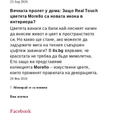
23 Апр 2026
Вечната пролет у дома: Защо Real Touch
цветята Morello са новата икона в
интериора?
Цветята винаги са били най-лесният начин
да внесем живот и цвят в пространството
си. Но какво ще стане, ако можехте да
задържите мига на техния съвършен
цъфтеж завинаги? В
liv.bg
вярваме, че
красотата не трябва да бъде мимолетна.
Ето защо ви представяме
колекцията
Morello
– изкуствени цветя,
които променят правилата на декорацията.
20 Фев 2026
Абонирай се за новини
Виж всички
Facebook