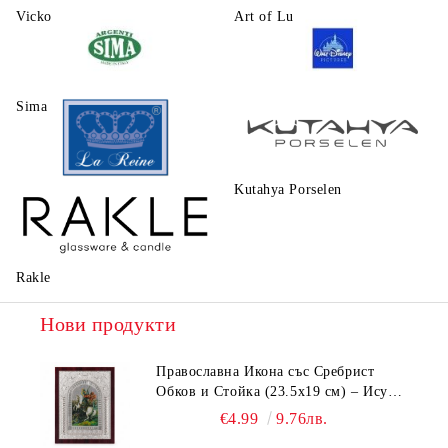
Vicko
Art of Luxury Ware
Sima
Walt Disney
Kutahya Porselen
La Reine
Rakle
Нови продукти
Православна Икона със Сребрист
Обков и Стойка (23.5х19 см) – Исус
Христос, Св. Георги, Св. Николай
€4.99
9.76лв.