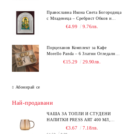
Православна Икона Света Богородица
с Младенеца – Сребрист Обков и
Стойка (23.5х19 см, 6 Модела)
€4.99
9.76лв.
Порцеланов Комплект за Кафе
Morello Panda – 6 Златни Огледални
Чаши с Анаморфно Отражение и
€15.29
29.90лв.
Чинийки
Абонирай се
Най-продавани
ЧАША ЗА ТОПЛИ И СТУДЕНИ
НАПИТКИ PRESS ART 400 МЛ,
БОРОСИЛИКАТНО СТЪКЛО
€3.67
7.18лв.