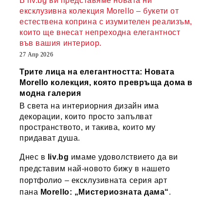
В liv.bg ви представяме новата ни
ексклузивна колекция Morello – букети от
естествена коприна с изумителен реализъм,
които ще внесат непреходна елегантност
във вашия интериор.
27 Апр 2026
Трите лица на елегантността: Новата
Morello колекция, която превръща дома в
модна галерия
В света на интериорния дизайн има
декорации, които просто запълват
пространството, и такива, които му
придават душа.
Днес в
liv.bg
имаме удоволствието да ви
представим най-новото бижу в нашето
портфолио – ексклузивната серия арт
пана
Morello: „Мистериозната дама“
.