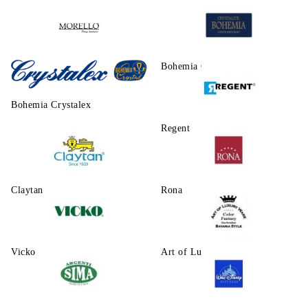
Morello
Bohemia Crystalite
Bohemia Crystalex
Regent
Claytаn
Rona
Vicko
Art of Luxury Ware