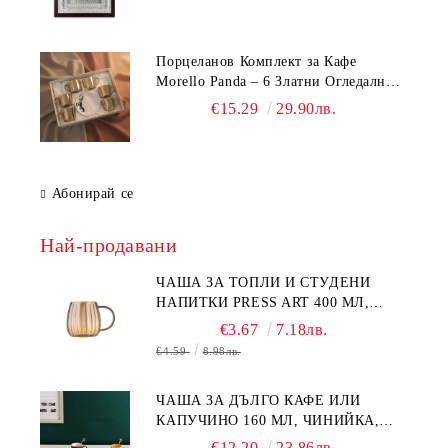
Порцеланов Комплект за Кафе
Morello Panda – 6 Златни Огледални
Чаши с Анаморфно Отражение и
€15.29
29.90лв.
Чинийки
Абонирай се
Най-продавани
ЧАША ЗА ТОПЛИ И СТУДЕНИ
НАПИТКИ PRESS ART 400 МЛ,
БОРОСИЛИКАТНО СТЪКЛО
€3.67
7.18лв.
€4.59
8.98лв.
ЧАША ЗА ДЪЛГО КАФЕ ИЛИ
КАПУЧИНО 160 МЛ, ЧИНИЙКА,
ЛЪЖИЧКА GREEN, ORANGE LOVE
€12.20
23.86лв.