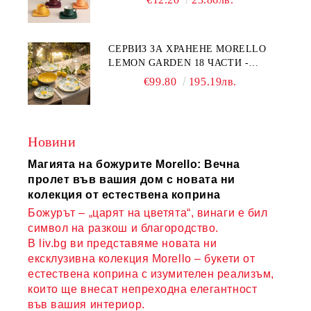
COMPLETELY - МНОГО
КАЧЕСТВЕН ПОРЦЕЛАН
СЕРВИЗ ЗА ХРАНЕНЕ MORELLO
LEMON GARDEN 18 ЧАСТИ -
ПОРЦЕЛАН
€99.80
195.19лв.
Новини
Магията на божурите Morello: Вечна
пролет във вашия дом с новата ни
колекция от естествена коприна
Божурът – „царят на цветята“, винаги е бил
символ на разкош и благородство.
В liv.bg ви представяме новата ни
ексклузивна колекция Morello – букети от
естествена коприна с изумителен реализъм,
които ще внесат непреходна елегантност
във вашия интериор.