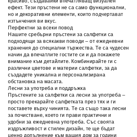
красиво, създавайки впечатляващ визуален
ефект. Тези пръстени не са само функционални,
но и
декоративни елементи
, които подчертават
изтънчения ви вкус.
Перфектни за всеки повод
Нашите сребърни пръстени за салфетки са
подходящи за всякакви поводи
– от ежедневни
хранения до специални тържества. Те са чудесен
начин да впечатлите гостите си и да покажете
внимание към детайлите. Комбинирайте ги с
различни цветове и материи салфетки, за да
създадете уникална и персонализирана
обстановка на масата.
Лесни за употреба и поддръжка
Пръстените за салфетки са
лесни за употреба
–
просто прекарайте салфетката през тях и ги
поставете върху чинията. Те са също така
лесни
за почистване
, което ги прави практични и
удобни за ежедневна употреба. Със своята
издръжливост и стилен дизайн, те ще бъдат
ценно допълнение към вашия дом за години