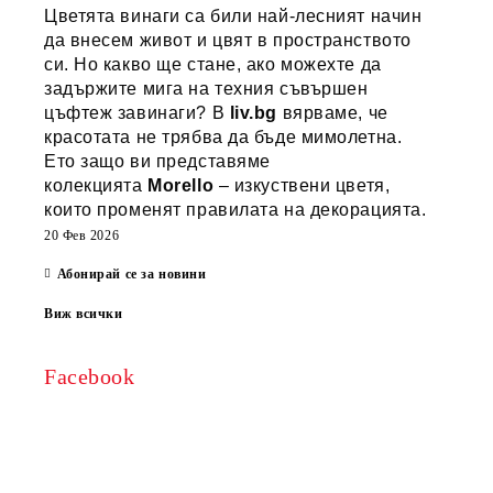
Цветята винаги са били най-лесният начин
да внесем живот и цвят в пространството
си. Но какво ще стане, ако можехте да
задържите мига на техния съвършен
цъфтеж завинаги? В
liv.bg
вярваме, че
красотата не трябва да бъде мимолетна.
Ето защо ви представяме
колекцията
Morello
– изкуствени цветя,
които променят правилата на декорацията.
20 Фев 2026
Абонирай се за новини
Виж всички
Facebook