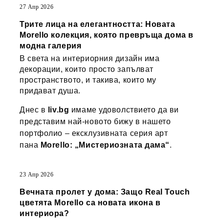
27 Апр 2026
Трите лица на елегантността: Новата
Morello колекция, която превръща дома в
модна галерия
В света на интериорния дизайн има
декорации, които просто запълват
пространството, и такива, които му
придават душа.
Днес в
liv.bg
имаме удоволствието да ви
представим най-новото бижу в нашето
портфолио – ексклузивната серия арт
пана
Morello: „Мистериозната дама“
.
23 Апр 2026
Вечната пролет у дома: Защо Real Touch
цветята Morello са новата икона в
интериора?