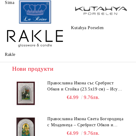
Sima
Walt Disney
Kutahya Porselen
La Reine
Rakle
Нови продукти
Православна Икона със Сребрист
Обков и Стойка (23.5х19 см) – Исус
Христос, Св. Георги, Св. Николай
€4.99
9.76лв.
Православна Икона Света Богородица
с Младенеца – Сребрист Обков и
Стойка (23.5х19 см, 6 Модела)
€4.99
9.76лв.