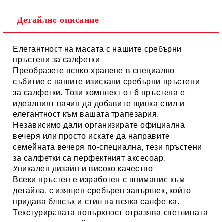
Детайлно описание
Елегантност на масата с нашите сребърни
пръстени за салфетки
Преобразете всяко хранене в специално
събитие с нашите изискани сребърни пръстени
за салфетки. Този комплект от 6 пръстена е
идеалният начин да добавите щипка стил и
елегантност към вашата трапезария.
Независимо дали организирате официална
вечеря или просто искате да направите
семейната вечеря по-специална, тези пръстени
за салфетки са перфектният аксесоар.
Уникален дизайн и високо качество
Всеки пръстен е изработен с внимание към
детайла, с
изящен сребърен завършек
, който
придава блясък и стил на всяка салфетка.
Текстурираната повърхност отразява светлината