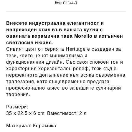
Код:
G1344-3
Внесете индустриална елегантност и
непреходен стил във вашата кухня с
овалната керамична тава Morello в изтънчен
светлосив нюанс.
Сивият цвят от серията Heritage е създаден за
тези, които ценят минимализма и
функционалния дизайн. Със своя спокоен тон и
характерния хоризонтален релеф, този съд е
перфектното допълнение към всяка съвременна
трапезария, като същевременно предлага
професионално качество за вашите кулинарни
творения.
Размери:
35 x 22.5 х 6 cm
Вместимост:
2 л
Материал:
Керамика