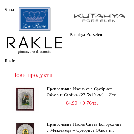
Sima
Walt Disney
Kutahya Porselen
La Reine
Rakle
Нови продукти
Православна Икона със Сребрист
Обков и Стойка (23.5х19 см) – Исус
Христос, Св. Георги, Св. Николай
€4.99
9.76лв.
Православна Икона Света Богородица
с Младенеца – Сребрист Обков и