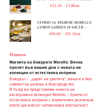
ЛЪЖИЧКА GREEN, ORANGE LOVE
€12.20
23.86лв.
COMPLETELY - МНОГО
КАЧЕСТВЕН ПОРЦЕЛАН
СЕРВИЗ ЗА ХРАНЕНЕ MORELLO
LEMON GARDEN 18 ЧАСТИ -
ПОРЦЕЛАН
€99.80
195.19лв.
Новини
Магията на божурите Morello: Вечна
пролет във вашия дом с новата ни
колекция от естествена коприна
Божурът – „царят на цветята“, винаги е бил
символ на разкош и благородство.
В liv.bg ви представяме новата ни
ексклузивна колекция Morello – букети от
естествена коприна с изумителен реализъм,
които ще внесат непреходна елегантност