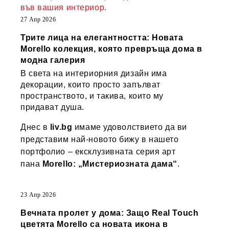
във вашия интериор.
27 Апр 2026
Трите лица на елегантността: Новата
Morello колекция, която превръща дома в
модна галерия
В света на интериорния дизайн има
декорации, които просто запълват
пространството, и такива, които му
придават душа.
Днес в
liv.bg
имаме удоволствието да ви
представим най-новото бижу в нашето
портфолио – ексклузивната серия арт
пана
Morello: „Мистериозната дама“
.
23 Апр 2026
Вечната пролет у дома: Защо Real Touch
цветята Morello са новата икона в