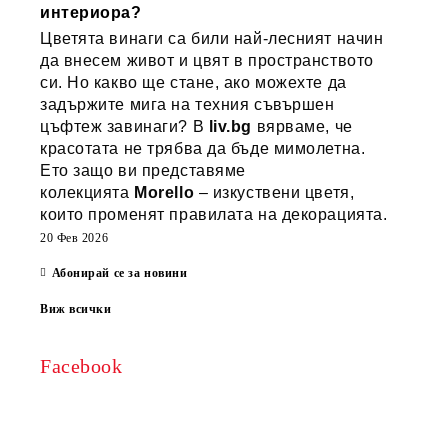
интериора?
Цветята винаги са били най-лесният начин
да внесем живот и цвят в пространството
си. Но какво ще стане, ако можехте да
задържите мига на техния съвършен
цъфтеж завинаги? В
liv.bg
вярваме, че
красотата не трябва да бъде мимолетна.
Ето защо ви представяме
колекцията
Morello
– изкуствени цветя,
които променят правилата на декорацията.
20 Фев 2026
Абонирай се за новини
Виж всички
Facebook