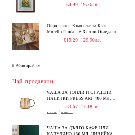
Стойка (23.5х19 см, 6 Модела)
€4.99
9.76лв.
Порцеланов Комплект за Кафе
Morello Panda – 6 Златни Огледални
Чаши с Анаморфно Отражение и
€15.29
29.90лв.
Чинийки
Абонирай се
Най-продавани
ЧАША ЗА ТОПЛИ И СТУДЕНИ
НАПИТКИ PRESS ART 400 МЛ,
БОРОСИЛИКАТНО СТЪКЛО
€3.67
7.18лв.
€4.59
8.98лв.
ЧАША ЗА ДЪЛГО КАФЕ ИЛИ
КАПУЧИНО 160 МЛ, ЧИНИЙКА,