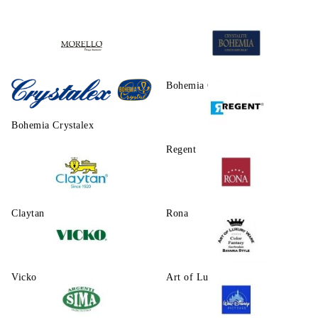
Morello
Bohemia Crystalite
Bohemia Crystalex
Regent
Claytаn
Rona
Vicko
Art of Luxury Ware