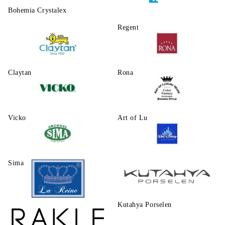
Bohemia Crystalex
Regent
Claytаn
Rona
Vicko
Art of Luxury Ware
Sima
Walt Disney
Kutahya Porselen
La Reine