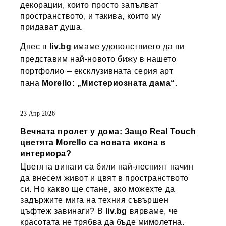
декорации, които просто запълват
пространството, и такива, които му
придават душа.
Днес в
liv.bg
имаме удоволствието да ви
представим най-новото бижу в нашето
портфолио – ексклузивната серия арт
пана
Morello: „Мистериозната дама“
.
23 Апр 2026
Вечната пролет у дома: Защо Real Touch
цветята Morello са новата икона в
интериора?
Цветята винаги са били най-лесният начин
да внесем живот и цвят в пространството
си. Но какво ще стане, ако можехте да
задържите мига на техния съвършен
цъфтеж завинаги? В
liv.bg
вярваме, че
красотата не трябва да бъде мимолетна.