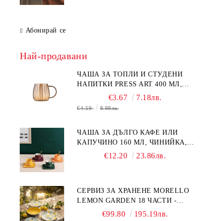
Абонирай се
Най-продавани
ЧАША ЗА ТОПЛИ И СТУДЕНИ
НАПИТКИ PRESS ART 400 МЛ,
БОРОСИЛИКАТНО СТЪКЛО
€3.67
7.18лв.
€4.59
8.98лв.
ЧАША ЗА ДЪЛГО КАФЕ ИЛИ
КАПУЧИНО 160 МЛ, ЧИНИЙКА,
ЛЪЖИЧКА GREEN, ORANGE LOVE
€12.20
23.86лв.
COMPLETELY - МНОГО
КАЧЕСТВЕН ПОРЦЕЛАН
СЕРВИЗ ЗА ХРАНЕНЕ MORELLO
LEMON GARDEN 18 ЧАСТИ -
ПОРЦЕЛАН
€99.80
195.19лв.