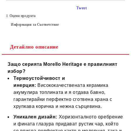
Tweet
Оцени продукта
Информация за Съответствие
Детайлно описание
Защо серията Morello Heritage е правилният
избор?
Термоустойчивост и
инерция:
Висококачествената керамика
акумулира топлината и я отдава бавно,
гарантирайки перфектно сготвена храна с
хрупкава коричка и нежна сърцевина.
Уникален дизайн:
Хоризонталното оребрение
и фината глазура придават рустик чар, който
се вписва перфектно както в модерния, така и