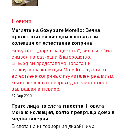
Новини
Магията на божурите Morello: Вечна
пролет във вашия дом с новата ни
колекция от естествена коприна
Божурът – „царят на цветята“, винаги е бил
символ на разкош и благородство.
В liv.bg ви представяме новата ни
ексклузивна колекция Morello – букети от
естествена коприна с изумителен реализъм,
които ще внесат непреходна елегантност
във вашия интериор.
27 Апр 2026
Трите лица на елегантността: Новата
Morello колекция, която превръща дома в
модна галерия
В света на интериорния дизайн има