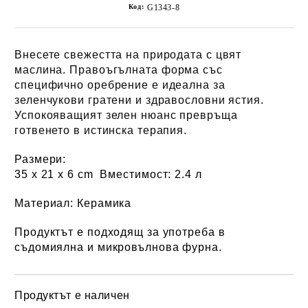
Код:
G1343-8
Внесете свежестта на природата с цвят
маслина.
Правоъгълната форма със
специфично оребрение е идеална за
зеленчукови гратени и здравословни ястия.
Успокояващият зелен нюанс превръща
готвенето в истинска терапия.
Размери:
35 x 21 х 6 cm
Вместимост:
2.4 л
Материал:
Керамика
Продуктът е подходящ за употреба в
съдомиялна и микровълнова фурна.
Продуктът е наличен
Добави в желани