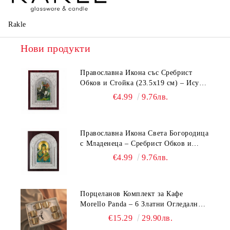
Rakle
Нови продукти
Православна Икона със Сребрист
Обков и Стойка (23.5х19 см) – Исус
Христос, Св. Георги, Св. Николай
€4.99
9.76лв.
Православна Икона Света Богородица
с Младенеца – Сребрист Обков и
Стойка (23.5х19 см, 6 Модела)
€4.99
9.76лв.
Порцеланов Комплект за Кафе
Morello Panda – 6 Златни Огледални
Чаши с Анаморфно Отражение и
€15.29
29.90лв.
Чинийки