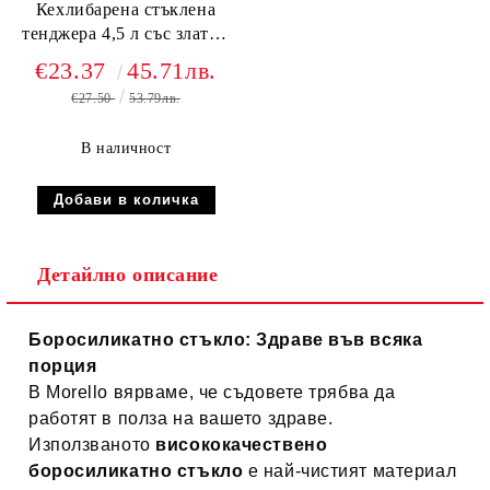
Кехлибарена стъклена
тенджера 4,5 л със златни
дръжки
€23.37
45.71лв.
€27.50
53.79лв.
В наличност
Детайлно описание
Боросиликатно стъкло: Здраве във всяка
порция
В Morello вярваме, че съдовете трябва да
работят в полза на вашето здраве.
Използваното
висококачествено
боросиликатно стъкло
е най-чистият материал