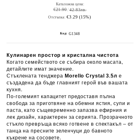
Каталожна цена:
€21.90
42.83лв.
€3.29 (15%)
Отстъпка:
Код:
G1348
Кулинарен простор и кристална чистота
Когато семейството се събира около масата,
детайлите имат значение.
Стъклената тенджера
Morello Crystal 3.5л
е
създадена да бъде главният герой във вашата
кухня.
По-големият капацитет предоставя пълна
свобода за приготвяне на обемни ястия, супи и
паста, като същевременно запазва ефирния и
лек дизайн, характерен за серията. Прозрачното
стъкло превръща всяко готвене в спектакъл – от
танца на пресните зеленчуци до бавното
къкрене на сосовете.