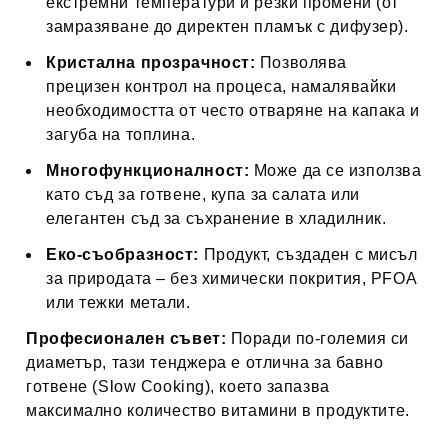
екстремни температури и резки промени (от
замразяване до директен пламък с дифузер).
Кристална прозрачност:
Позволява
прецизен контрол на процеса, намалявайки
необходимостта от често отваряне на капака и
загуба на топлина.
Многофункционалност:
Може да се използва
като съд за готвене, купа за салата или
елегантен съд за съхранение в хладилник.
Еко-съобразност:
Продукт, създаден с мисъл
за природата – без химически покрития, PFOA
или тежки метали.
Професионален съвет:
Поради по-големия си
диаметър, тази тенджера е отлична за бавно
готвене (Slow Cooking), което запазва
максимално количество витамини в продуктите.