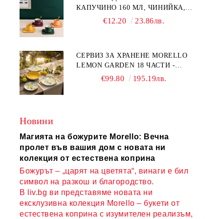
КАПУЧИНО 160 МЛ, ЧИНИЙКА,
ЛЪЖИЧКА GREEN, ORANGE LOVE
€12.20
23.86лв.
COMPLETELY - МНОГО
КАЧЕСТВЕН ПОРЦЕЛАН
СЕРВИЗ ЗА ХРАНЕНЕ MORELLO
LEMON GARDEN 18 ЧАСТИ -
ПОРЦЕЛАН
€99.80
195.19лв.
Новини
Магията на божурите Morello: Вечна
пролет във вашия дом с новата ни
колекция от естествена коприна
Божурът – „царят на цветята“, винаги е бил
символ на разкош и благородство.
В liv.bg ви представяме новата ни
ексклузивна колекция Morello – букети от
естествена коприна с изумителен реализъм,