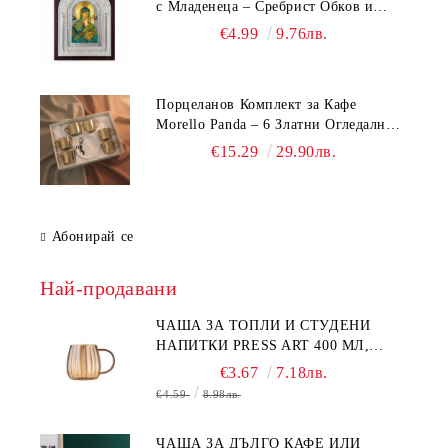
с Младенеца – Сребрист Обков и
Стойка (23.5х19 см, 6 Модела)
€4.99
9.76лв.
Порцеланов Комплект за Кафе
Morello Panda – 6 Златни Огледални
Чаши с Анаморфно Отражение и
€15.29
29.90лв.
Чинийки
Абонирай се
Най-продавани
ЧАША ЗА ТОПЛИ И СТУДЕНИ
НАПИТКИ PRESS ART 400 МЛ,
БОРОСИЛИКАТНО СТЪКЛО
€3.67
7.18лв.
€4.59
8.98лв.
ЧАША ЗА ДЪЛГО КАФЕ ИЛИ