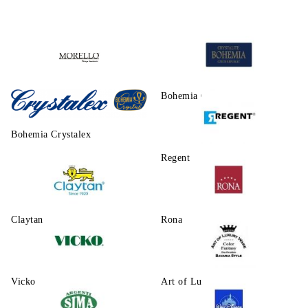
Morello
Bohemia Crystalite
Bohemia Crystalex
Regent
Claytаn
Rona
Vicko
Art of Luxury Ware