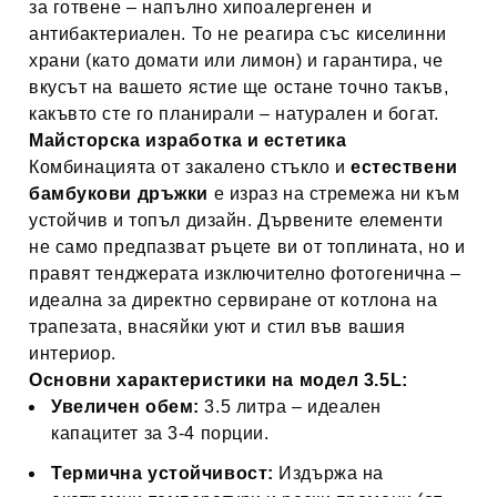
за готвене – напълно хипоалергенен и
антибактериален. То не реагира със киселинни
храни (като домати или лимон) и гарантира, че
вкусът на вашето ястие ще остане точно такъв,
какъвто сте го планирали – натурален и богат.
Майсторска изработка и естетика
Комбинацията от закалено стъкло и
естествени
бамбукови дръжки
е израз на стремежа ни към
устойчив и топъл дизайн. Дървените елементи
не само предпазват ръцете ви от топлината, но и
правят тенджерата изключително фотогенична –
идеална за директно сервиране от котлона на
трапезата, внасяйки уют и стил във вашия
интериор.
Основни характеристики на модел 3.5L:
Увеличен обем:
3.5 литра – идеален
капацитет за 3-4 порции.
Термична устойчивост:
Издържа на