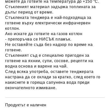
можете да готвите на температура
до +150 °C.
Стъкленият материал задържа топлината за
дълъг период от време.
Стъклената тенджера е най-подходяща за
готвене върху електрически инфрачервен
котлон.
Ако искате да готвите на газов котлон
- препоръчва се НИСЪК пламък.
Не оставяйте съда без надзор по време на
готвене.
Стъкленият съд е специално пригоден за
готвене на яхнии, супи, сосове, рецепти на
водна основа и варене на чай.
След всяка употреба, оставете тенджерата
настрана да се охлади за кратко, след което го
накиснете в гореща сапунена вода преди
окончателното измиване.
Продуктът е наличен
Добави в желани