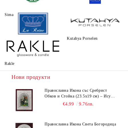
Sima
Walt Disney
Kutahya Porselen
La Reine
Rakle
Нови продукти
Православна Икона със Сребрист
Обков и Стойка (23.5х19 см) – Исус
Христос, Св. Георги, Св. Николай
€4.99
9.76лв.
Православна Икона Света Богородица