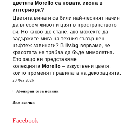
цветята Morello са новата икона в
интериора?
Цветята винаги са били най-лесният начин
да внесем живот и цвят в пространството
си. Но какво ще стане, ако можехте да
задържите мига на техния съвършен
цъфтеж завинаги? В
liv.bg
вярваме, че
красотата не трябва да бъде мимолетна.
Ето защо ви представяме
колекцията
Morello
– изкуствени цветя,
които променят правилата на декорацията.
20 Фев 2026
Абонирай се за новини
Виж всички
Facebook