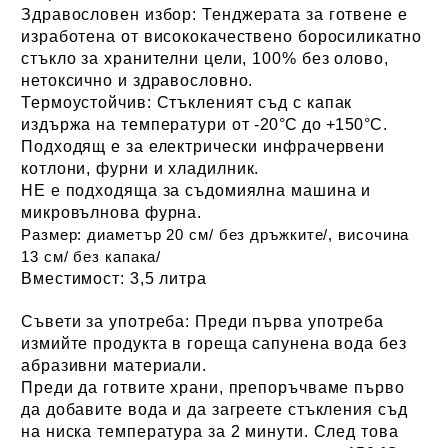
Здравословен избор:
Тенджерата за готвене е
изработена от висококачествено боросиликатно
стъкло за хранителни цели, 100% без олово,
нетоксично и здравословно.
Термоустойчив:
Стъкленият съд с капак
издържа на температури от
-20°C до +150°C
.
Подходящ е за електрически инфрачервени
котлони, фурни и
хладилник.
НЕ е подходяща за съдомиялна машина
и
микровълнова фурна
.
Размер:
диаметър 20 см/ без дръжките/, височина
13 см/ без капака/
Вместимост:
3,5 литра
Съвети за употреба:
Преди първа употреба
измийте продукта в гореща сапунена вода без
абразивни материали.
Преди да готвите храни, препоръчваме първо
да добавите вода и да загреете стъкления съд
на ниска температура за 2 минути. След това