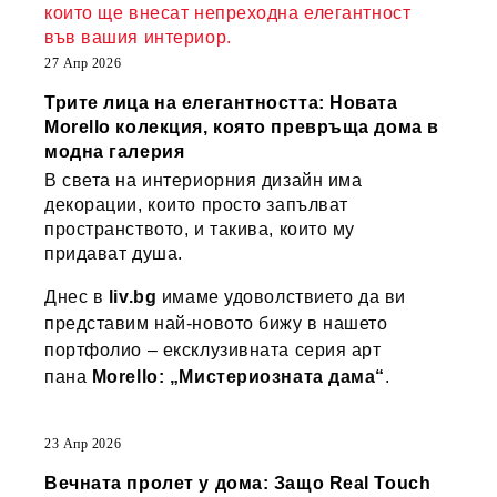
които ще внесат непреходна елегантност
във вашия интериор.
27 Апр 2026
Трите лица на елегантността: Новата
Morello колекция, която превръща дома в
модна галерия
В света на интериорния дизайн има
декорации, които просто запълват
пространството, и такива, които му
придават душа.
Днес в
liv.bg
имаме удоволствието да ви
представим най-новото бижу в нашето
портфолио – ексклузивната серия арт
пана
Morello: „Мистериозната дама“
.
23 Апр 2026
Вечната пролет у дома: Защо Real Touch