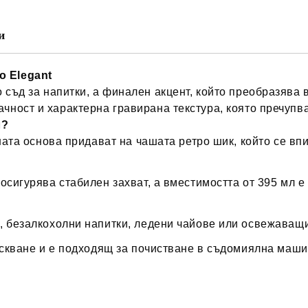
и
o Elegant
 съд за напитки, а финален акцент, който преобразява
ачност и характерна гравирана текстура, която пречупв
л?
та основа придават на чашата ретро шик, който се впи
осигурява стабилен захват, а вместимостта от 395 мл 
 безалкохолни напитки, ледени чайове или освежаващи
скване и е подходящ за почистване в съдомиялна машина