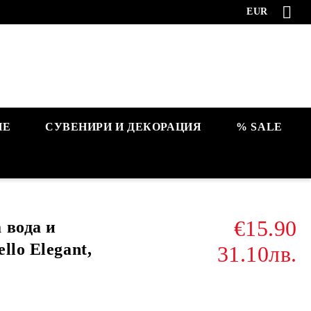
EUR
НЕ
СУВЕНИРИ И ДЕКОРАЦИЯ
% SALE
€15.90
 вода и
llo Elegant,
31.10лв.