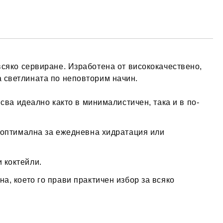
 всяко сервиране. Изработена от висококачествено,
а светлината по неповторим начин.
сва идеално както в минималистичен, така и в по-
е оптимална за ежедневна хидратация или
 коктейли.
, което го прави практичен избор за всяко