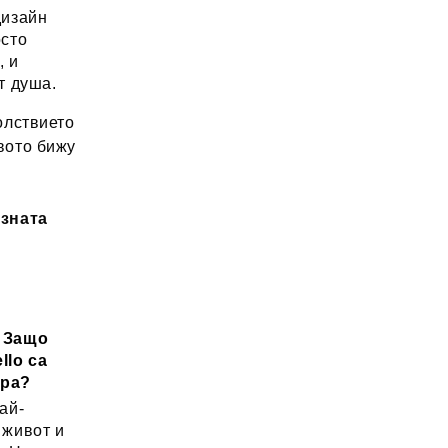
дизайн
осто
, и
т душа.
лствието
вото бижу
озната
: Защо
llo са
ора?
ай-
 живот и