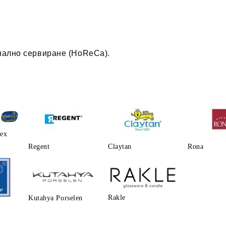
ално сервиране (HoReCa).
lex
Regent
Claytаn
Rona
Rakle
Kutahya Porselen