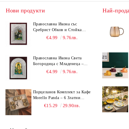
Нови продукти
Най-прод
Православна Икона със
Сребрист Обков и Стойка
(23.5х19 см) – Исус Христос,
€4.99
9.76лв.
Св. Георги, Св. Николай
Православна Икона Света
Богородица с Младенеца –
Сребрист Обков и Стойка
€4.99
9.76лв.
(23.5х19 см, 6 Модела)
Порцеланов Комплект за Кафе
Morello Panda – 6 Златни
Огледални Чаши с
€15.29
29.90лв.
Анаморфно Отражение и
Чинийки