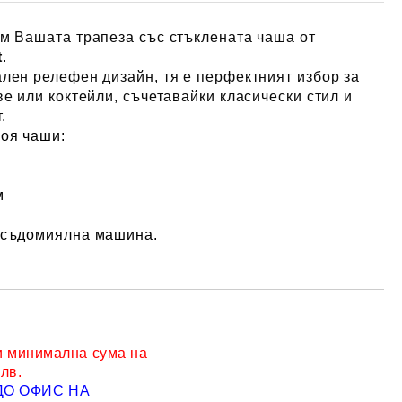
м Вашата трапеза със стъклената чаша от
t
.
лен релефен дизайн, тя е перфектният избор за
ве или коктейли, съчетавайки класически стил и
.
роя чаши:
м
 съдомиялна машина.
и минимална сума на
 лв.
ДО ОФИС НА
Добави в желани