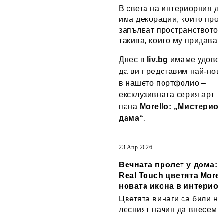
В света на интериорния 
има декорации, които пр
запълват пространството
такива, които му придава
Днес в
liv.bg
имаме удово
да ви представим най-но
в нашето портфолио –
ексклузивната серия арт
пана
Morello: „Мистери
дама“
.
23 Апр 2026
Вечната пролет у дома
Real Touch цветята More
новата икона в интери
Цветята винаги са били н
лесният начин да внесем