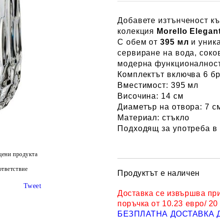
Добавете изтънченост къ
колекция
Morello Elegan
С обем от
395 мл
и уника
сервиране на вода, соко
модерна функционалност
Комплектът включва 6 б
Вместимост:
395 мл
Височина:
14 см
Диаметър на отвора:
7 с
Материал:
стъкло
Подходящ за употреба в
цени продукта
тветствие
Продуктът е наличен
Tweet
Доставка се извършва пр
поръчка от 10.23 евро/ 20
БЕЗПЛАТНА ДОСТАВКА 