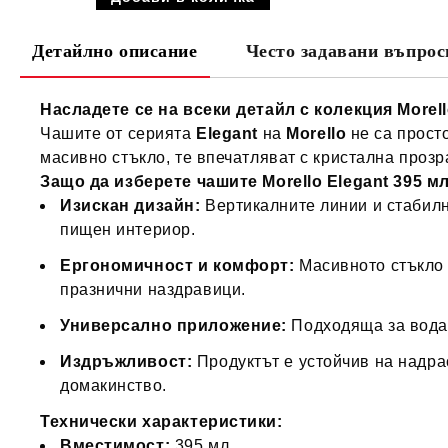
Детайлно описание
Често задавани въпрос
Насладете се на всеки детайл с колекция Morell
Чашите от серията
Elegant
на
Morello
не са просто
масивно стъкло, те впечатляват с кристална прозр
Защо да изберете чашите Morello Elegant 395 м
Изискан дизайн:
Вертикалните линии и стабилна
пищен интериор.
Ергономичност и комфорт:
Масивното стъкло 
празнични наздравици.
Универсално приложение:
Подходяща за вода,
Издръжливост:
Продуктът е устойчив на надра
домакинство.
Технически характеристики:
Вместимост:
395 мл