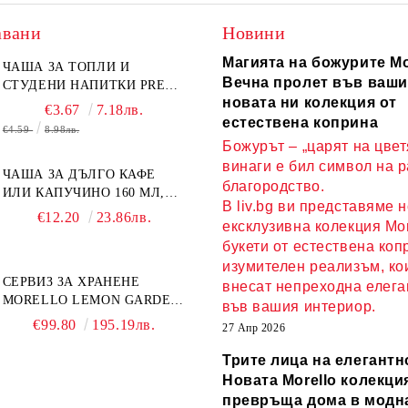
авани
Новини
Магията на божурите Mo
ЧАША ЗА ТОПЛИ И
Вечна пролет във ваши
СТУДЕНИ НАПИТКИ PRESS
новата ни колекция от
ART 400 МЛ,
€3.67
7.18лв.
БОРОСИЛИКАТНО СТЪКЛО
естествена коприна
€4.59
8.98лв.
Божурът – „царят на цвет
винаги е бил символ на 
ЧАША ЗА ДЪЛГО КАФЕ
благородство.
ИЛИ КАПУЧИНО 160 МЛ,
В liv.bg ви представяме 
ЧИНИЙКА, ЛЪЖИЧКА
€12.20
23.86лв.
ексклузивна колекция Mor
GREEN, ORANGE LOVE
букети от естествена коп
COMPLETELY - МНОГО
КАЧЕСТВЕН ПОРЦЕЛАН
изумителен реализъм, ко
СЕРВИЗ ЗА ХРАНЕНЕ
внесат непреходна елега
MORELLO LEMON GARDEN
във вашия интериор.
18 ЧАСТИ - ПОРЦЕЛАН
€99.80
195.19лв.
27 Апр 2026
Трите лица на елегантн
Новата Morello колекция
превръща дома в модн