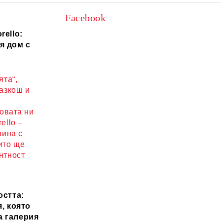
Facebook
rello:
я дом с
ята“,
разкош и
новата ни
ello –
рина с
ито ще
нтност
остта:
, която
а галерия