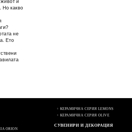
 живот и
. Но какво
а
я
аги?
отата не
а. Ето
уствени
равилата
КЕРАМИЧНА СЕРИЯ LEMONS
КЕРАМИЧНА СЕРИЯ OLIVE
СУВЕНИРИ И ДЕКОРАЦИЯ
IA ORION