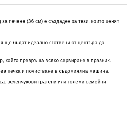
за печене (36 см) е създаден за тези, които ценят
я ще бъдат идеално сготвени от центъра до
р, който превръща всяко сервиране в празник.
ова печка и почистване в съдомиялна машина.
са, зеленчукови гратени или големи семейни