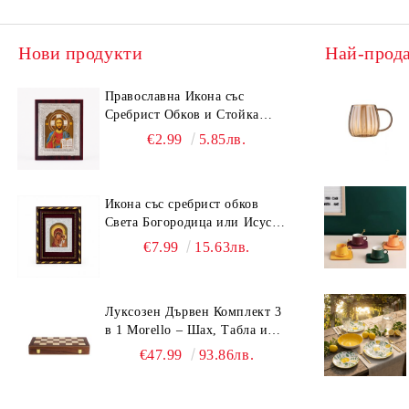
Нови продукти
Най-прод
Православна Икона със
Сребрист Обков и Стойка
(13х10.5 см) – Св. Николай,
€2.99
5.85лв.
Св. Георги, Исус Христос,
Богородица
Икона със сребрист обков
Света Богородица или Исус
Христос в рамка бордо и
€7.99
15.63лв.
злато (18.5х15.5 см)
Луксозен Дървен Комплект 3
в 1 Morello – Шах, Табла и
Дама (29см / 39см / 49см)
€47.99
93.86лв.