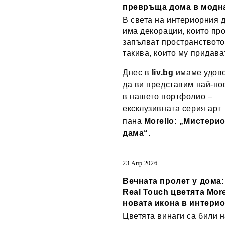
превръща дома в модн
В света на интериорния 
има декорации, които пр
запълват пространството
такива, които му придава
Днес в
liv.bg
имаме удово
да ви представим най-но
в нашето портфолио –
ексклузивната серия арт
пана
Morello: „Мистери
дама“
.
23 Апр 2026
Вечната пролет у дома
Real Touch цветята More
новата икона в интери
Цветята винаги са били н