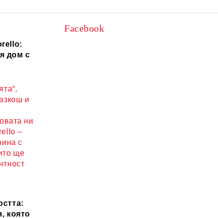
Facebook
rello:
я дом с
ята“,
разкош и
новата ни
ello –
рина с
ито ще
нтност
остта:
, която