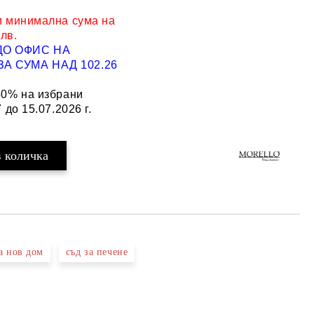
и минимална сума на
 лв.
ДО ОФИС НА
Добави в желани
А СУМА НАД 102.26
50% на избрани
 до 15.07.2026 г.
а нов дом
съд за печене