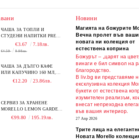
авани
Новини
Магията на божурите Mo
ЧАША ЗА ТОПЛИ И
Вечна пролет във ваши
СТУДЕНИ НАПИТКИ PRESS
новата ни колекция от
ART 400 МЛ,
€3.67
7.18лв.
БОРОСИЛИКАТНО СТЪКЛО
естествена коприна
€4.59
8.98лв.
Божурът – „царят на цвет
винаги е бил символ на 
ЧАША ЗА ДЪЛГО КАФЕ
благородство.
ИЛИ КАПУЧИНО 160 МЛ,
В liv.bg ви представяме 
ЧИНИЙКА, ЛЪЖИЧКА
€12.20
23.86лв.
ексклузивна колекция Mor
GREEN, ORANGE LOVE
букети от естествена коп
COMPLETELY - МНОГО
КАЧЕСТВЕН ПОРЦЕЛАН
изумителен реализъм, ко
СЕРВИЗ ЗА ХРАНЕНЕ
внесат непреходна елега
MORELLO LEMON GARDEN
във вашия интериор.
18 ЧАСТИ - ПОРЦЕЛАН
€99.80
195.19лв.
27 Апр 2026
Трите лица на елегантн
Новата Morello колекция