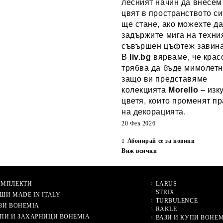
лесният начин да внесем
цвят в пространството си
ще стане, ако можехте д
задържите мига на техни
съвършен цъфтеж завин
В
liv.bg
вярваме, че крас
трябва да бъде мимолетн
защо ви представяме
колекцията
Morello
– изк
цветя, които променят п
на декорацията.
20 Фев 2026
Абонирай се за новини
Виж всички
ОМПЛЕКТИ
LARUS
STRIX
ШИ MADE IN ITALY
TURBULENCE
ЗИ BOHEMIA
RAKLE
ПИ И ЗАХАРНИЦИ BOHEMIA
ВАЗИ И КУПИ BOHEM