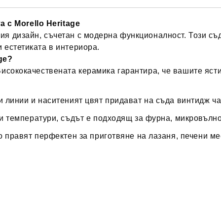
с Morello Heritage
ия дизайн, съчетан с модерна функционалност. Този съд 
и естетиката в интериора.
ge?
исококачествената керамика гарантира, че вашите ясти
 линии и наситеният цвят придават на съда винтидж ча
и температури, съдът е подходящ за фурна, микровълн
о правят перфектен за приготвяне на лазаня, печени ме