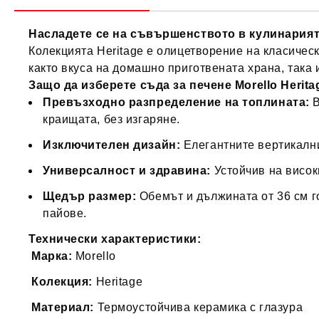
Насладете се на съвършенството в кулинарията 
Колекцията Heritage е олицетворение на класическ
както вкуса на домашно приготвената храна, така 
Защо да изберете съда за печене Morello Herita
Превъзходно разпределение на топлината:
В
краищата, без изгаряне.
Изключителен дизайн:
Елегантните вертикални
Универсалност и здравина:
Устойчив на висок
Щедър размер:
Обемът и дължината от 36 см г
пайове.
Технически характеристики:
Марка:
Morello
Колекция:
Heritage
Материал:
Термоустойчива керамика с глазура