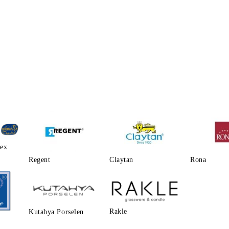
lex
Regent
Claytаn
Rona
Rakle
Kutahya Porselen