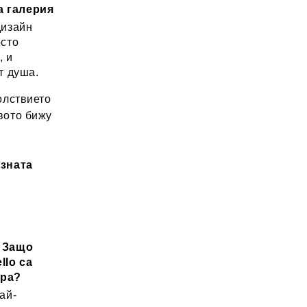
а галерия
дизайн
осто
, и
т душа.
лствието
вото бижу
озната
: Защо
llo са
ора?
ай-