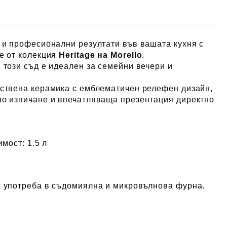
 и професионални резултати във вашата кухня с
е от колекция
Heritage на Morello
.
, този съд е идеален за семейни вечери и
ествена керамика с емблематичен релефен дизайн,
но изпичане и впечатляваща презентация директно
имост:
1.5 л
а употреба в съдомиялна и микровълнова фурна.