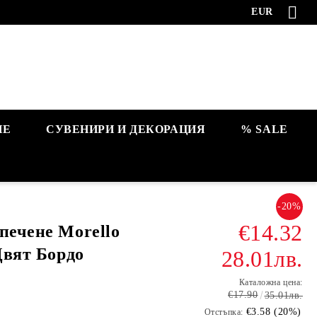
EUR
НЕ
СУВЕНИРИ И ДЕКОРАЦИЯ
% SALE
-20%
€14.32
печене Morello
 Цвят Бордо
28.01лв.
Каталожна цена:
€17.90
35.01лв.
€3.58 (20%)
Отстъпка: