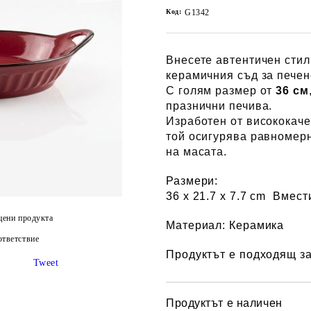
Код:
G1342
Внесете автентичен стил
керамичния съд за печен
С голям размер от
36 см
празнични печива.
Изработен от висококач
той осигурява равномер
на масата.
Размери:
36 x 21.7 х 7.7 cm
Вмест
цени продукта
Материал:
Керамика
тветствие
Продуктът е подходящ з
Tweet
Продуктът е наличен