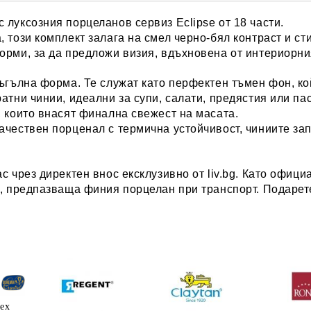
 луксозния порцеланов сервиз Eclipse от 18 части.
 този комплект залага на смел черно-бял контраст и ст
орми, за да предложи визия, вдъхновена от интериорни
оъгълна форм
а. Те служат като перфектен тъмен фон, к
ратни чинии
, идеални за супи, салати, предястия или пас
, които внасят финална свежест на масата.
ачествен порценал с термична устойчивост, чиниите зап
ас чрез
директен внос ексклузивно от liv.bg
. Като офици
д, предпазваща финия порцелан при транспорт. Подарете
lex