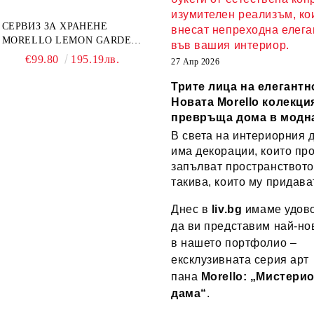
КАЧЕСТВЕН ПОРЦЕЛАН
изумителен реализъм, ко
СЕРВИЗ ЗА ХРАНЕНЕ
внесат непреходна елега
MORELLO LEMON GARDEN
във вашия интериор.
18 ЧАСТИ - ПОРЦЕЛАН
€99.80
195.19лв.
27 Апр 2026
Трите лица на елегантн
Новата Morello колекция
превръща дома в модн
В света на интериорния 
има декорации, които пр
запълват пространството
такива, които му придава
Днес в
liv.bg
имаме удово
да ви представим най-но
в нашето портфолио –
ексклузивната серия арт
пана
Morello: „Мистери
дама“
.