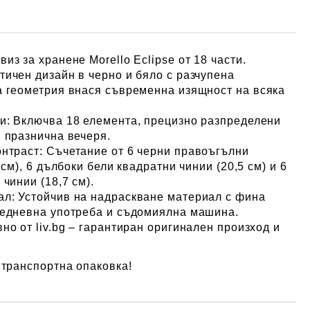
з за хранене Morello Eclipse от 18 части.
ичен дизайн в черно и бяло с разчупена
а геометрия внася съвременна изящност на всяка
и:
Включва 18 елемента, прецизно разпределени
 празнична вечеря.
нтраст:
Съчетание от 6 черни правоъгълни
 см), 6 дълбоки бели квадратни чинии (20,5 см) и 6
чинии (18,7 см).
ал:
Устойчив на надраскване материал с фина
жедневна употреба и съдомиялна машина.
но от liv.bg – гарантиран оригинален произход и
 транспортна опаковка!