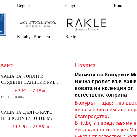
Regent
Claytаn
Rona
Rakle
Kutahya Porselen
авани
Новини
Магията на божурите Mo
ЧАША ЗА ТОПЛИ И
Вечна пролет във ваши
СТУДЕНИ НАПИТКИ PRESS
новата ни колекция от
ART 400 МЛ,
€3.67
7.18лв.
БОРОСИЛИКАТНО СТЪКЛО
естествена коприна
€4.59
8.98лв.
Божурът – „царят на цвет
винаги е бил символ на 
ЧАША ЗА ДЪЛГО КАФЕ
благородство.
ИЛИ КАПУЧИНО 160 МЛ,
В liv.bg ви представяме 
ЧИНИЙКА, ЛЪЖИЧКА
€12.20
23.86лв.
ексклузивна колекция Mor
GREEN, ORANGE LOVE
букети от естествена коп
COMPLETELY - МНОГО