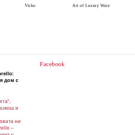
Vicko
Art of Luxury Ware
Facebook
rello:
я дом с
ята“,
разкош и
новата ни
ello –
рина с