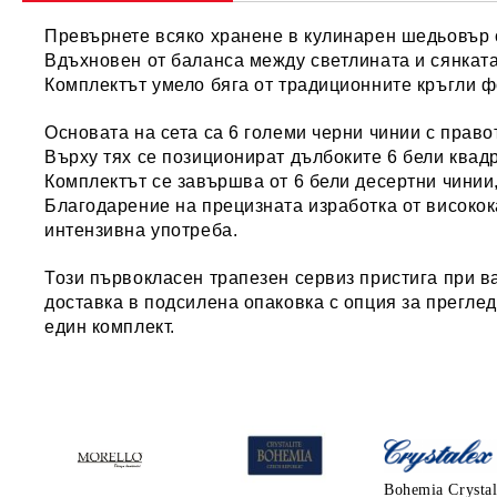
Превърнете всяко хранене в кулинарен шедьовър с
Вдъхновен от баланса между светлината и сянката,
Комплектът умело бяга от традиционните кръгли ф
Основата на сета са
6 големи черни чинии с прав
Върху тях се позиционират
дълбоките 6 бели квад
Комплектът се завършва от
6 бели десертни чинии
Благодарение на прецизната изработка от високок
интензивна употреба.
Този първокласен трапезен сервиз пристига при в
доставка в подсилена опаковка с опция за прегле
един комплект.
Bohemia Crysta