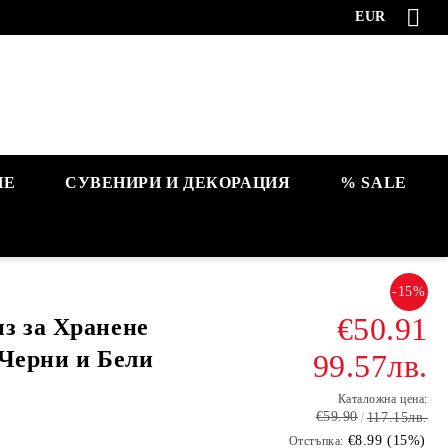
EUR
НЕ
СУВЕНИРИ И ДЕКОРАЦИЯ
% SALE
-15%
€50.91
з за Хранене
, Черни и Бели
99.57лв.
Каталожна цена:
€59.90
117.15лв.
€8.99 (15%)
Отстъпка: