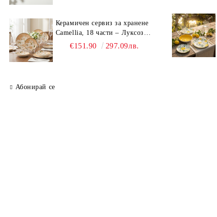
Керамичен сервиз за хранене
Camellia, 18 части – Луксозен
комплект чинии с флорален
€151.90
297.09лв.
мотив
Абонирай се