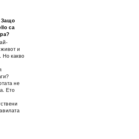
: Защо
llo са
ора?
ай-
 живот и
. Но какво
а
я
аги?
отата не
а. Ето
уствени
равилата