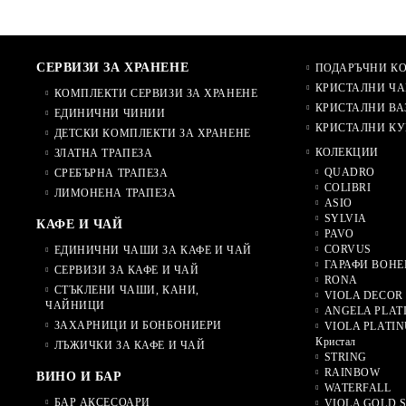
СЕРВИЗИ ЗА ХРАНЕНЕ
ПОДАРЪЧНИ К
КРИСТАЛНИ ЧА
КОМПЛЕКТИ СЕРВИЗИ ЗА ХРАНЕНЕ
КРИСТАЛНИ ВА
ЕДИНИЧНИ ЧИНИИ
КРИСТАЛНИ КУ
ДЕТСКИ КОМПЛЕКТИ ЗА ХРАНЕНЕ
КОЛЕКЦИИ
ЗЛАТНА ТРАПЕЗА
QUADRO
СРЕБЪРНА ТРАПЕЗА
COLIBRI
ЛИМОНЕНА ТРАПЕЗА
ASIO
SYLVIA
КАФЕ И ЧАЙ
PAVO
CORVUS
ЕДИНИЧНИ ЧАШИ ЗА КАФЕ И ЧАЙ
ГАРАФИ BOHE
СЕРВИЗИ ЗА КАФЕ И ЧАЙ
RONA
СТЪКЛЕНИ ЧАШИ, КАНИ,
VIOLA DECOR
ЧАЙНИЦИ
ANGELA PLAT
ЗАХАРНИЦИ И БОНБОНИЕРИ
VIOLA PLATINU
Кристал
ЛЪЖИЧКИ ЗА КАФЕ И ЧАЙ
STRING
RAINBOW
ВИНО И БАР
WATERFALL
БАР АКСЕСОАРИ
VIOLA GOLD 