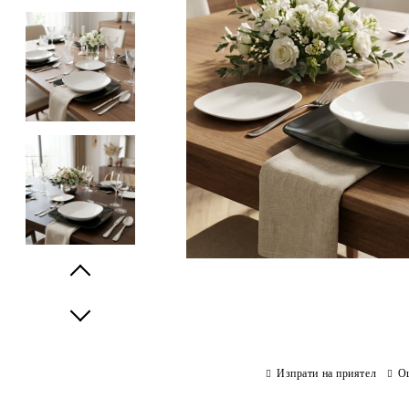
Prev
Next
Изпрати на приятел
О