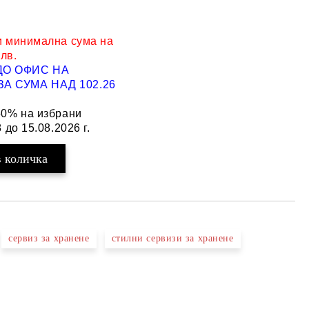
и минимална сума на
 лв.
ДО ОФИС НА
Добави в желани
А СУМА НАД 102.26
50% на избрани
 до 15.08.2026 г.
сервиз за хранене
стилни сервизи за хранене