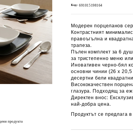
Код:
691015198164
Модерен порцеланов серви
Контрастният минималист
правоъгълна и квадратн
трапеза.
Пълен комплект за 6 душ
за тристепенно меню или
Иновативен черно-бял ко
основни чинии (26 х 20,5
десертни бели квадратни 
Висококачествен порцен
глазура. Подходящ за е
Директен внос:
Ексклузив
най-добра цена.
​Продуктът се предлага в
цени продукта