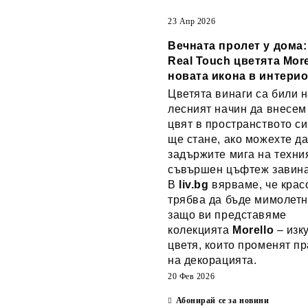
23 Апр 2026
Вечната пролет у дома
Real Touch цветята More
новата икона в интери
Цветята винаги са били н
лесният начин да внесем
цвят в пространството си
ще стане, ако можехте д
задържите мига на техни
съвършен цъфтеж завин
В
liv.bg
вярваме, че крас
трябва да бъде мимолетн
защо ви представяме
колекцията
Morello
– изк
цветя, които променят п
на декорацията.
20 Фев 2026
Абонирай се за новини