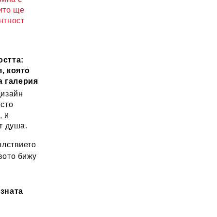
ито ще
нтност
остта:
, която
а галерия
дизайн
осто
, и
т душа.
лствието
вото бижу
озната