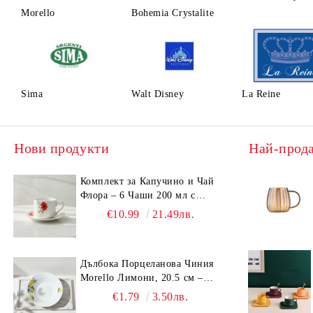
Morello
Bohemia Crystalite
Sima
Walt Disney
La Reine
Нови продукти
Най-прод
Комплект за Капучино и Чай
Флора – 6 Чаши 200 мл с
Чинийки, Порцелан
€10.99
21.49лв.
Дълбока Порцеланова Чиния
Morello Лимони, 20.5 см –
Средиземноморски Стил
€1.79
3.50лв.