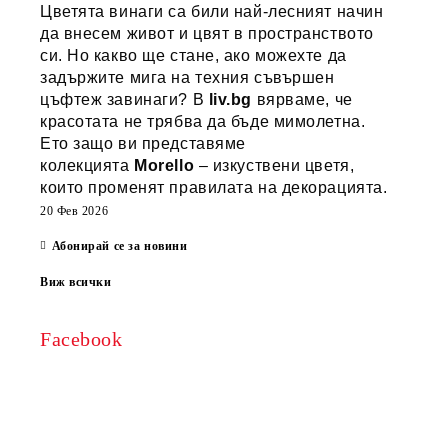
Цветята винаги са били най-лесният начин
да внесем живот и цвят в пространството
си. Но какво ще стане, ако можехте да
задържите мига на техния съвършен
цъфтеж завинаги? В
liv.bg
вярваме, че
красотата не трябва да бъде мимолетна.
Ето защо ви представяме
колекцията
Morello
– изкуствени цветя,
които променят правилата на декорацията.
20 Фев 2026
Абонирай се за новини
Виж всички
Facebook