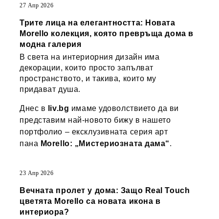
27 Апр 2026
Трите лица на елегантността: Новата
Morello колекция, която превръща дома в
модна галерия
В света на интериорния дизайн има
декорации, които просто запълват
пространството, и такива, които му
придават душа.
Днес в
liv.bg
имаме удоволствието да ви
представим най-новото бижу в нашето
портфолио – ексклузивната серия арт
пана
Morello: „Мистериозната дама“
.
23 Апр 2026
Вечната пролет у дома: Защо Real Touch
цветята Morello са новата икона в
интериора?