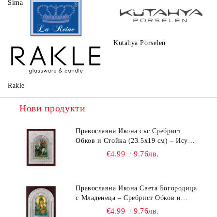
Sima
Walt Disney
Kutahya Porselen
La Reine
Rakle
Нови продукти
Православна Икона със Сребрист
Обков и Стойка (23.5х19 см) – Исус
Христос, Св. Георги, Св. Николай
€4.99
9.76лв.
Православна Икона Света Богородица
с Младенеца – Сребрист Обков и
Стойка (23.5х19 см, 6 Модела)
€4.99
9.76лв.