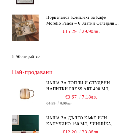
Порцеланов Комплект за Кафе
Morello Panda – 6 Златни Огледални
Чаши с Анаморфно Отражение и
€15.29
29.90лв.
Чинийки
Абонирай се
Най-продавани
ЧАША ЗА ТОПЛИ И СТУДЕНИ
НАПИТКИ PRESS ART 400 МЛ,
БОРОСИЛИКАТНО СТЪКЛО
€3.67
7.18лв.
€4.59
8.98лв.
ЧАША ЗА ДЪЛГО КАФЕ ИЛИ
КАПУЧИНО 160 МЛ, ЧИНИЙКА,
ЛЪЖИЧКА GREEN, ORANGE LOVE
€12.20
23.86лв.