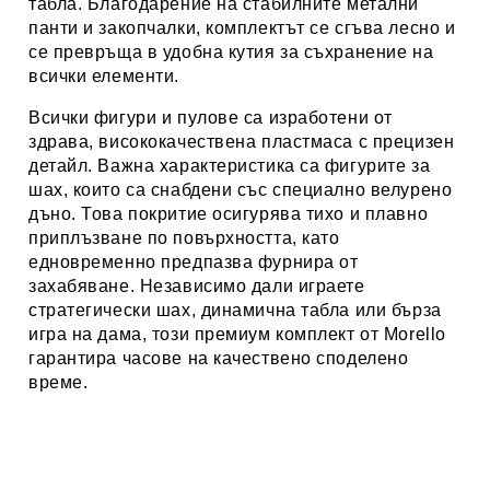
табла. Благодарение на стабилните метални
панти и закопчалки, комплектът се сгъва лесно и
се превръща в удобна кутия за съхранение на
всички елементи.
Всички фигури и пулове са изработени от
здрава, висококачествена пластмаса с прецизен
детайл. Важна характеристика са фигурите за
шах, които са снабдени със специално велурено
дъно. Това покритие осигурява тихо и плавно
приплъзване по повърхността, като
едновременно предпазва фурнира от
захабяване. Независимо дали играете
стратегически шах, динамична табла или бърза
игра на дама, този премиум комплект от Morello
гарантира часове на качествено споделено
време.