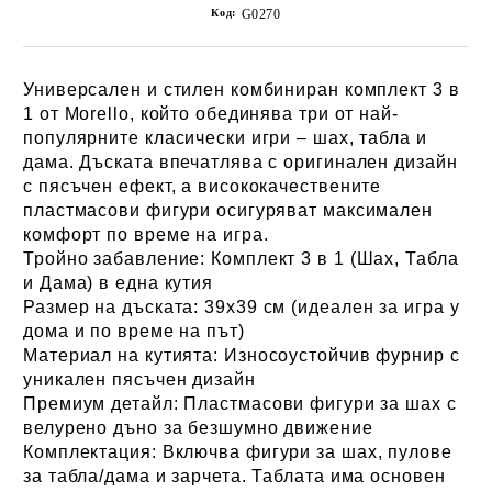
Код:
G0270
Универсален и стилен комбиниран комплект 3 в
1 от Morello, който обединява три от най-
популярните класически игри – шах, табла и
дама. Дъската впечатлява с оригинален дизайн
с пясъчен ефект, а висококачествените
пластмасови фигури осигуряват максимален
комфорт по време на игра.
Тройно забавление:
Комплект 3 в 1 (Шах, Табла
и Дама) в една кутия
Размер на дъската:
39х39 см (идеален за игра у
дома и по време на път)
Материал на кутията:
Износоустойчив фурнир с
уникален пясъчен дизайн
Премиум детайл:
Пластмасови фигури за шах с
велурено дъно за безшумно движение
Комплектация:
Включва фигури за шах, пулове
за табла/дама и зарчета. Таблата има основен