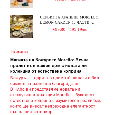
COMPLETELY - МНОГО
КАЧЕСТВЕН ПОРЦЕЛАН
СЕРВИЗ ЗА ХРАНЕНЕ MORELLO
LEMON GARDEN 18 ЧАСТИ -
ПОРЦЕЛАН
€99.80
195.19лв.
Новини
Магията на божурите Morello: Вечна
пролет във вашия дом с новата ни
колекция от естествена коприна
Божурът – „царят на цветята“, винаги е бил
символ на разкош и благородство.
В liv.bg ви представяме новата ни
ексклузивна колекция Morello – букети от
естествена коприна с изумителен реализъм,
които ще внесат непреходна елегантност
във вашия интериор.