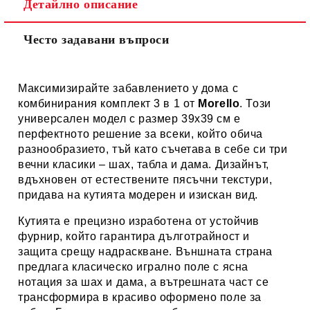
Детайлно описание
Често задавани въпроси
Максимизирайте забавлението у дома с
комбинирания комплект 3 в 1 от
Morello
. Този
универсален модел с размер 39х39 см е
перфектното решение за всеки, който обича
разнообразието, тъй като съчетава в себе си три
вечни класики – шах, табла и дама. Дизайнът,
вдъхновен от естествените пясъчни текстури,
придава на кутията модерен и изискан вид.
Кутията е прецизно изработена от устойчив
фурнир, който гарантира дълготрайност и
защита срещу надраскване. Външната страна
предлага класическо игрално поле с ясна
нотация за шах и дама, а вътрешната част се
трансформира в красиво оформено поле за