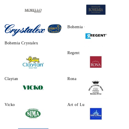
Morello
Bohemia Crystalite
Bohemia Crystalex
Regent
Claytаn
Rona
Vicko
Art of Luxury Ware