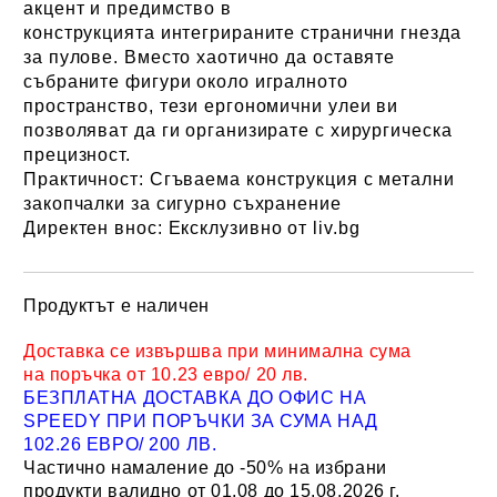
акцент и предимство в
конструкцията интегрираните странични гнезда
за пулове. Вместо хаотично да оставяте
събраните фигури около игралното
пространство, тези ергономични улеи ви
позволяват да ги организирате с хирургическа
прецизност.
Практичност:
Сгъваема конструкция с метални
закопчалки за сигурно съхранение
Директен внос:
Ексклузивно от liv.bg
Продуктът е наличен
Добави в желани
Доставка се извършва при минимална сума
на поръчка от 10.23 евро/ 20 лв.
БЕЗПЛАТНА ДОСТАВКА ДО ОФИС НА
SPEEDY ПРИ ПОРЪЧКИ ЗА СУМА НАД
102.26 ЕВРО/ 200 ЛВ.
Частично намаление до -50% на избрани
продукти валидно от 01.08 до 15.08.2026 г.