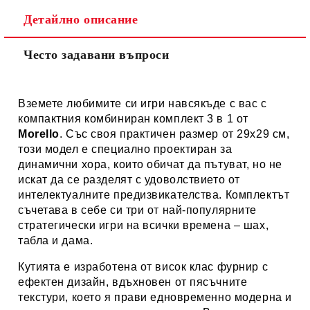
Детайлно описание
Често задавани въпроси
Вземете любимите си игри навсякъде с вас с
компактния комбиниран комплект 3 в 1 от
Morello
. Със своя практичен размер от 29х29 см,
този модел е специално проектиран за
динамични хора, които обичат да пътуват, но не
искат да се разделят с удоволствието от
интелектуалните предизвикателства. Комплектът
съчетава в себе си три от най-популярните
стратегически игри на всички времена – шах,
табла и дама.
Кутията е изработена от висок клас фурнир с
ефектен дизайн, вдъхновен от пясъчните
текстури, което я прави едновременно модерна и