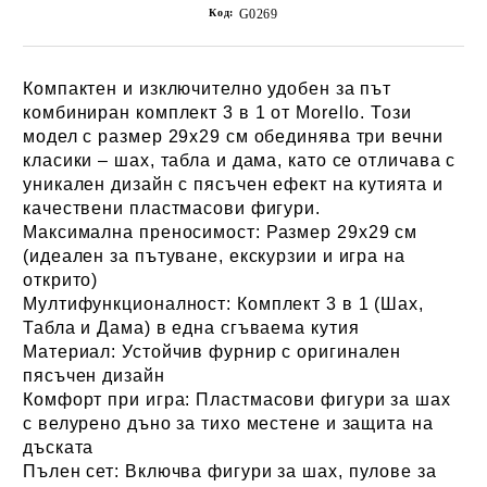
Код:
G0269
Компактен и изключително удобен за път
комбиниран комплект 3 в 1 от Morello. Този
модел с размер 29х29 см обединява три вечни
класики – шах, табла и дама, като се отличава с
уникален дизайн с пясъчен ефект на кутията и
качествени пластмасови фигури.
Максимална преносимост:
Размер 29х29 см
(идеален за пътуване, екскурзии и игра на
открито)
Мултифункционалност:
Комплект 3 в 1 (Шах,
Табла и Дама) в една сгъваема кутия
Материал:
Устойчив фурнир с оригинален
пясъчен дизайн
Комфорт при игра:
Пластмасови фигури за шах
с велурено дъно за тихо местене и защита на
дъската
Пълен сет:
Включва фигури за шах, пулове за