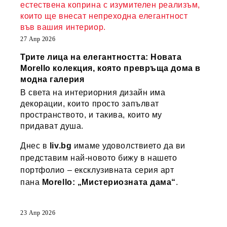
естествена коприна с изумителен реализъм,
които ще внесат непреходна елегантност
във вашия интериор.
27 Апр 2026
Трите лица на елегантността: Новата
Morello колекция, която превръща дома в
модна галерия
В света на интериорния дизайн има
декорации, които просто запълват
пространството, и такива, които му
придават душа.
Днес в
liv.bg
имаме удоволствието да ви
представим най-новото бижу в нашето
портфолио – ексклузивната серия арт
пана
Morello: „Мистериозната дама“
.
23 Апр 2026