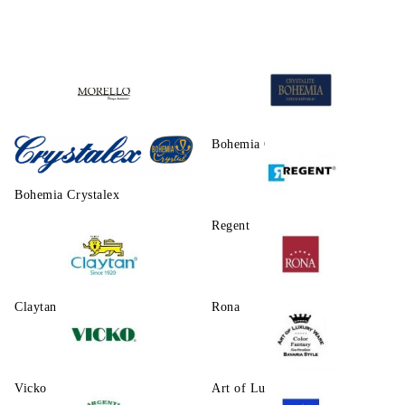
Morello
Bohemia Crystalite
Bohemia Crystalex
Regent
Claytаn
Rona
Vicko
Art of Luxury Ware