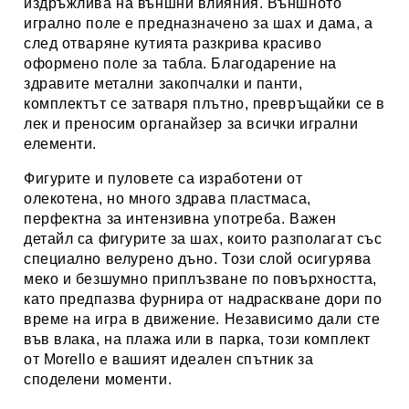
издръжлива на външни влияния. Външното
игрално поле е предназначено за шах и дама, а
след отваряне кутията разкрива красиво
оформено поле за табла. Благодарение на
здравите метални закопчалки и панти,
комплектът се затваря плътно, превръщайки се в
лек и преносим органайзер за всички игрални
елементи.
Фигурите и пуловете са изработени от
олекотена, но много здрава пластмаса,
перфектна за интензивна употреба. Важен
детайл са фигурите за шах, които разполагат със
специално велурено дъно. Този слой осигурява
меко и безшумно приплъзване по повърхността,
като предпазва фурнира от надраскване дори по
време на игра в движение. Независимо дали сте
във влака, на плажа или в парка, този комплект
от Morello е вашият идеален спътник за
споделени моменти.