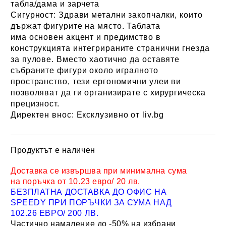
табла/дама и зарчета
Сигурност:
Здрави метални закопчалки, които
държат фигурите на място
. Таблата
има основен акцент и предимство в
конструкцията интегрираните странични гнезда
за пулове. Вместо хаотично да оставяте
събраните фигури около игралното
пространство, тези ергономични улеи ви
позволяват да ги организирате с хирургическа
прецизност.
Директен внос:
Ексклузивно от liv.bg
Продуктът е наличен
Добави в желани
Доставка се извършва при минимална сума
на поръчка от 10.23 евро/ 20 лв.
БЕЗПЛАТНА ДОСТАВКА ДО ОФИС НА
SPEEDY ПРИ ПОРЪЧКИ ЗА СУМА НАД
102.26 ЕВРО/ 200 ЛВ.
Частично намаление до -50% на избрани