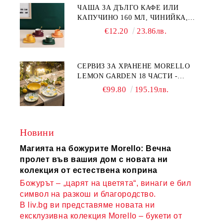
ЧАША ЗА ДЪЛГО КАФЕ ИЛИ
КАПУЧИНО 160 МЛ, ЧИНИЙКА,
ЛЪЖИЧКА GREEN, ORANGE LOVE
€12.20
23.86лв.
COMPLETELY - МНОГО
КАЧЕСТВЕН ПОРЦЕЛАН
СЕРВИЗ ЗА ХРАНЕНЕ MORELLO
LEMON GARDEN 18 ЧАСТИ -
ПОРЦЕЛАН
€99.80
195.19лв.
Новини
Магията на божурите Morello: Вечна
пролет във вашия дом с новата ни
колекция от естествена коприна
Божурът – „царят на цветята“, винаги е бил
символ на разкош и благородство.
В liv.bg ви представяме новата ни
ексклузивна колекция Morello – букети от