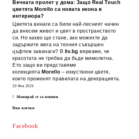
Вечната пролет у дома: Защо Real Touch
цветята Morello са новата икона в
интериора?
Цветята винаги са били най-лесният начин
да внесем живот и цвят в пространството
си. Но какво ще стане, ако можехте да
задържите мига на техния съвършен
цъфтеж завинаги? В
liv.bg
вярваме, че
красотата не трябва да бъде мимолетна.
Ето защо ви представяме
колекцията
Morello
– изкуствени цветя,
които променят правилата на декорацията.
20 Фев 2026
Абонирай се за новини
Виж всички
Facebook