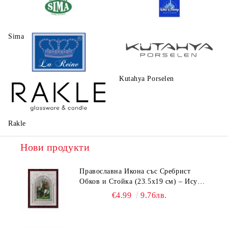
Sima
Walt Disney
Kutahya Porselen
La Reine
Rakle
Нови продукти
Православна Икона със Сребрист
Обков и Стойка (23.5х19 см) – Исус
Христос, Св. Георги, Св. Николай
€4.99
9.76лв.