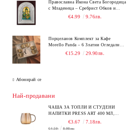
Православна Икона Света Богородица
с Младенеца – Сребрист Обков и
Стойка (23.5х19 см, 6 Модела)
€4.99
9.76лв.
Порцеланов Комплект за Кафе
Morello Panda – 6 Златни Огледални
Чаши с Анаморфно Отражение и
€15.29
29.90лв.
Чинийки
Абонирай се
Най-продавани
ЧАША ЗА ТОПЛИ И СТУДЕНИ
НАПИТКИ PRESS ART 400 МЛ,
БОРОСИЛИКАТНО СТЪКЛО
€3.67
7.18лв.
€4.59
8.98лв.