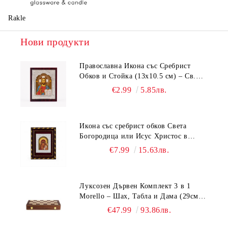
Rakle
Нови продукти
Православна Икона със Сребрист
Обков и Стойка (13х10.5 см) – Св.
Николай, Св. Георги, Исус Христос,
€2.99
5.85лв.
Богородица
Икона със сребрист обков Света
Богородица или Исус Христос в
рамка бордо и злато (18.5х15.5 см)
€7.99
15.63лв.
Луксозен Дървен Комплект 3 в 1
Morello – Шах, Табла и Дама (29см /
39см / 49см)
€47.99
93.86лв.