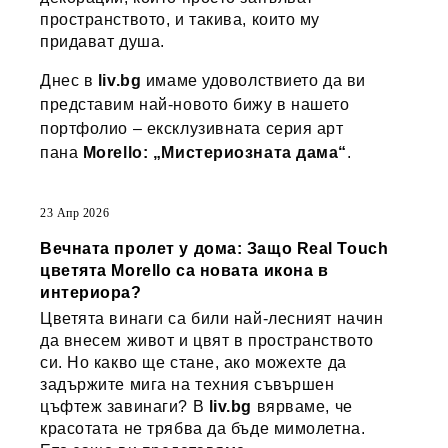
пространството, и такива, които му
придават душа.
Днес в
liv.bg
имаме удоволствието да ви
представим най-новото бижу в нашето
портфолио – ексклузивната серия арт
пана
Morello: „Мистериозната дама“
.
23 Апр 2026
Вечната пролет у дома: Защо Real Touch
цветята Morello са новата икона в
интериора?
Цветята винаги са били най-лесният начин
да внесем живот и цвят в пространството
си. Но какво ще стане, ако можехте да
задържите мига на техния съвършен
цъфтеж завинаги? В
liv.bg
вярваме, че
красотата не трябва да бъде мимолетна.