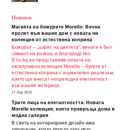
Новини
Магията на божурите Morello: Вечна
пролет във вашия дом с новата ни
колекция от естествена коприна
Божурът – „царят на цветята“, винаги е бил
символ на разкош и благородство.
В liv.bg ви представяме новата ни
ексклузивна колекция Morello – букети от
естествена коприна с изумителен реализъм,
които ще внесат непреходна елегантност
във вашия интериор.
27 Апр 2026
Трите лица на елегантността: Новата
Morello колекция, която превръща дома в
модна галерия
В света на интериорния дизайн има
декорации, които просто запълват