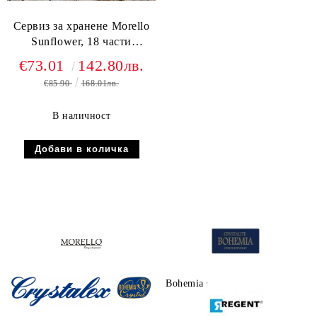
Сервиз за хранене Morello
Sunflower, 18 части
порцелан
€73.01
142.80лв.
€85.90
168.01лв.
В наличност
Morello
Bohemia Crystalite