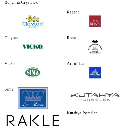
Bohemia Crystalex
Regent
Claytаn
Rona
Vicko
Art of Luxury Ware
Sima
Walt Disney
Kutahya Porselen
La Reine