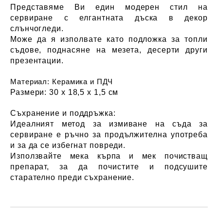
Представяме Ви един модерен стил на
сервиране с елгантната дъска в декор
слънчогледи.
Може да я изполвате като подложка за топли
съдове, поднасяне на мезета, десерти други
презентации.
Материал:
Керамика и ПДЧ
Размери:
30 х 18,5 х 1,5 см
Съхранение и поддръжка:
Идеалният метод за измиване на съда за
сервиране е ръчно за продължителна употреба
и за да се избегнат повреди.
Използвайте мека кърпа и мек почистващ
препарат, за да почистите и подсушите
старателно преди съхранение.