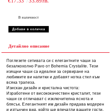
€17.33
33.89лв.
В наличност
Детайлно описание
Поглезете сетивата си с елегантните чаши за
безалкохолно
Pavo
от
Bohemia Crystalite
. Тези
изящни чаши са идеални за сервиране на
любимите ви напитки и добавят нотка стил към
всяка трапеза.
Изискан дизайн и кристална чистота:
Изработени от висококачествен кристалит, тези
чаши се отличават с изключителна
яснота и
блясък
. Елегантният им дизайн придава модерен
и изтънчен вид, който ще впечатли вашите гости.