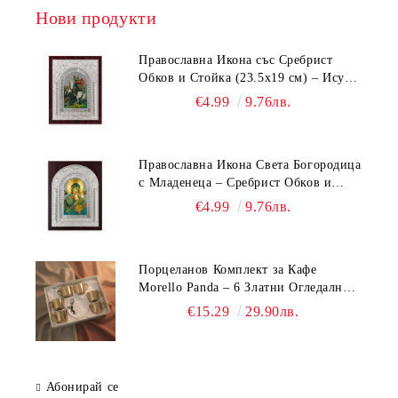
Нови продукти
Православна Икона със Сребрист
Обков и Стойка (23.5х19 см) – Исус
Христос, Св. Георги, Св. Николай
€4.99
9.76лв.
Православна Икона Света Богородица
с Младенеца – Сребрист Обков и
Стойка (23.5х19 см, 6 Модела)
€4.99
9.76лв.
Порцеланов Комплект за Кафе
Morello Panda – 6 Златни Огледални
Чаши с Анаморфно Отражение и
€15.29
29.90лв.
Чинийки
Абонирай се