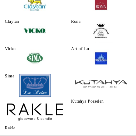
Claytаn
Rona
Vicko
Art of Luxury Ware
Sima
Walt Disney
Kutahya Porselen
La Reine
Rakle