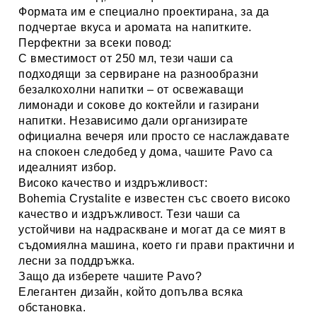
Формата им е специално проектирана, за да
подчертае вкуса и аромата на напитките.
Перфектни за всеки повод:
С вместимост от
250 мл
, тези чаши са
подходящи за сервиране на разнообразни
безалкохолни напитки – от освежаващи
лимонади и сокове до коктейли и газирани
напитки. Независимо дали организирате
официална вечеря или просто се наслаждавате
на спокоен следобед у дома, чашите Pavo са
идеалният избор.
Високо качество и издръжливост:
Bohemia Crystalite
е известен със своето
високо
качество и издръжливост
. Тези чаши са
устойчиви на надраскване и могат да се мият в
съдомиялна машина, което ги прави практични и
лесни за поддръжка.
Защо да изберете чашите Pavo?
Елегантен дизайн
, който допълва всяка
обстановка.