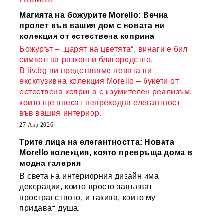
Магията на божурите Morello: Вечна
пролет във вашия дом с новата ни
колекция от естествена коприна
Божурът – „царят на цветята“, винаги е бил
символ на разкош и благородство.
В liv.bg ви представяме новата ни
ексклузивна колекция Morello – букети от
естествена коприна с изумителен реализъм,
които ще внесат непреходна елегантност
във вашия интериор.
27 Апр 2026
Трите лица на елегантността: Новата
Morello колекция, която превръща дома в
модна галерия
В света на интериорния дизайн има
декорации, които просто запълват
пространството, и такива, които му
придават душа.