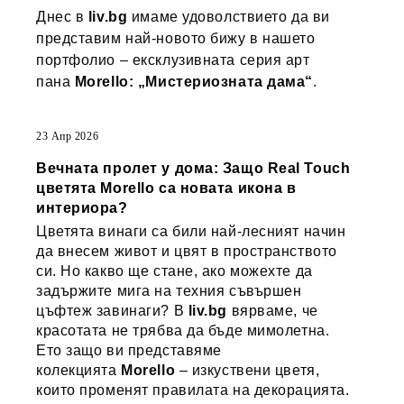
Днес в
liv.bg
имаме удоволствието да ви
представим най-новото бижу в нашето
портфолио – ексклузивната серия арт
пана
Morello: „Мистериозната дама“
.
23 Апр 2026
Вечната пролет у дома: Защо Real Touch
цветята Morello са новата икона в
интериора?
Цветята винаги са били най-лесният начин
да внесем живот и цвят в пространството
си. Но какво ще стане, ако можехте да
задържите мига на техния съвършен
цъфтеж завинаги? В
liv.bg
вярваме, че
красотата не трябва да бъде мимолетна.
Ето защо ви представяме
колекцията
Morello
– изкуствени цветя,
които променят правилата на декорацията.