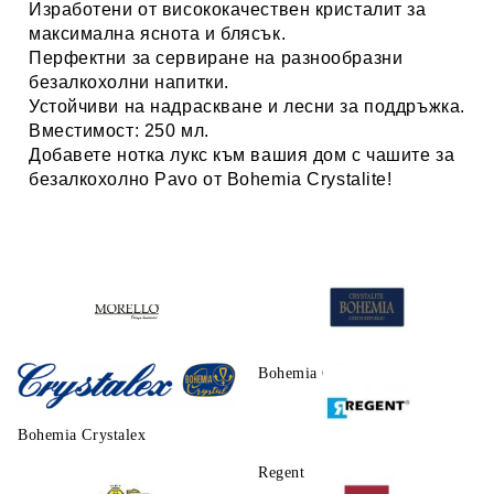
Изработени от
висококачествен кристалит
за
максимална яснота и блясък.
Перфектни за сервиране на
разнообразни
безалкохолни напитки
.
Устойчиви на надраскване
и лесни за поддръжка.
Вместимост:
250 мл.
Добавете нотка лукс към вашия дом с чашите за
безалкохолно
Pavo
от
Bohemia Crystalite
!
Morello
Bohemia Crystalite
Bohemia Crystalex
Regent