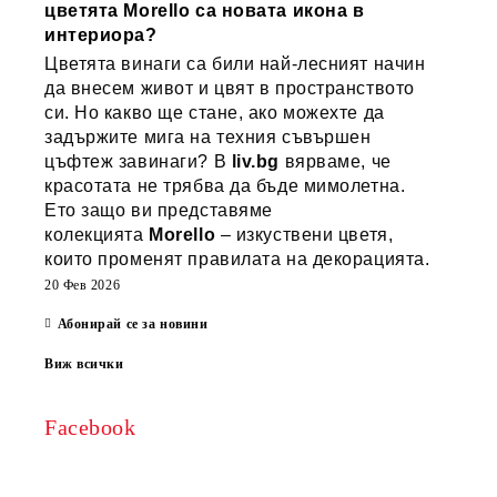
цветята Morello са новата икона в
интериора?
Цветята винаги са били най-лесният начин
да внесем живот и цвят в пространството
си. Но какво ще стане, ако можехте да
задържите мига на техния съвършен
цъфтеж завинаги? В
liv.bg
вярваме, че
красотата не трябва да бъде мимолетна.
Ето защо ви представяме
колекцията
Morello
– изкуствени цветя,
които променят правилата на декорацията.
20 Фев 2026
Абонирай се за новини
Виж всички
Facebook