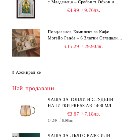
с Младенеца – Сребрист Обков и
Стойка (23.5х19 см, 6 Модела)
€4.99
9.76лв.
Порцеланов Комплект за Кафе
Morello Panda – 6 Златни Огледални
Чаши с Анаморфно Отражение и
€15.29
29.90лв.
Чинийки
Абонирай се
Най-продавани
ЧАША ЗА ТОПЛИ И СТУДЕНИ
НАПИТКИ PRESS ART 400 МЛ,
БОРОСИЛИКАТНО СТЪКЛО
€3.67
7.18лв.
€4.59
8.98лв.
ЧАША ЗА ДЪЛГО КАФЕ ИЛИ