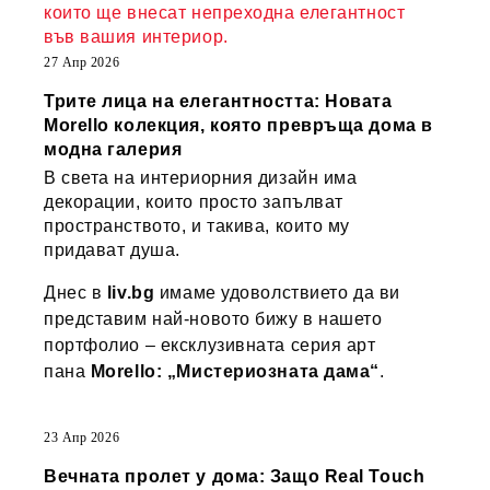
които ще внесат непреходна елегантност
във вашия интериор.
27 Апр 2026
Трите лица на елегантността: Новата
Morello колекция, която превръща дома в
модна галерия
В света на интериорния дизайн има
декорации, които просто запълват
пространството, и такива, които му
придават душа.
Днес в
liv.bg
имаме удоволствието да ви
представим най-новото бижу в нашето
портфолио – ексклузивната серия арт
пана
Morello: „Мистериозната дама“
.
23 Апр 2026
Вечната пролет у дома: Защо Real Touch