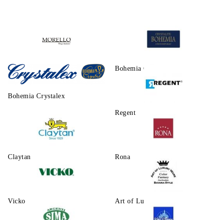
Morello
Bohemia Crystalite
Bohemia Crystalex
Regent
Claytаn
Rona
Vicko
Art of Luxury Ware