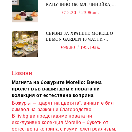
КАПУЧИНО 160 МЛ, ЧИНИЙКА,
ЛЪЖИЧКА GREEN, ORANGE LOVE
€12.20
23.86лв.
COMPLETELY - МНОГО
КАЧЕСТВЕН ПОРЦЕЛАН
СЕРВИЗ ЗА ХРАНЕНЕ MORELLO
LEMON GARDEN 18 ЧАСТИ -
ПОРЦЕЛАН
€99.80
195.19лв.
Новини
Магията на божурите Morello: Вечна
пролет във вашия дом с новата ни
колекция от естествена коприна
Божурът – „царят на цветята“, винаги е бил
символ на разкош и благородство.
В liv.bg ви представяме новата ни
ексклузивна колекция Morello – букети от
естествена коприна с изумителен реализъм,