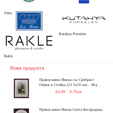
Sima
Walt Disney
Kutahya Porselen
La Reine
Rakle
Нови продукти
Православна Икона със Сребрист
Обков и Стойка (23.5х19 см) – Исус
Христос, Св. Георги, Св. Николай
€4.99
9.76лв.
Православна Икона Света Богородица