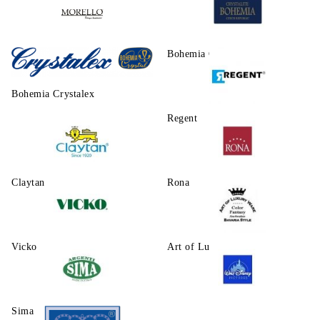
Morello
Bohemia Crystalite
Bohemia Crystalex
Regent
Claytаn
Rona
Vicko
Art of Luxury Ware
Sima
Walt Disney