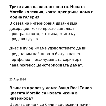
Трите лица на елегантността: Новата
Morello колекция, която превръща дома в
модна галерия
В света на интериорния дизайн има
декорации, които просто запълват
пространството, и такива, които му
придават душа.
Днес в
liv.bg
имаме удоволствието да ви
представим най-новото бижу в нашето
портфолио – ексклузивната серия арт
пана
Morello: „Мистериозната дама“
.
23 Апр 2026
Вечната пролет у дома: Защо Real Touch
цветята Morello са новата икона в
интериора?
Цветята винаги са били най-лесният начин