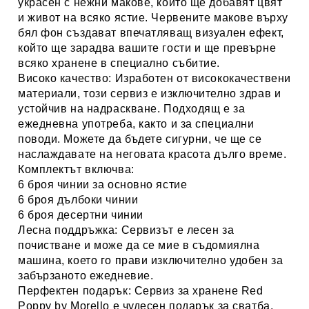
украсен с нежни макове, които ще добавят цвят
и живот на всяко ястие. Червените макове върху
бял фон създават впечатляващ визуален ефект,
който ще зарадва вашите гости и ще превърне
всяко хранене в специално събитие.
Високо качество:
Изработен от висококачествени
материали, този сервиз е изключително здрав и
устойчив на надраскване. Подходящ е за
ежедневна употреба, както и за специални
поводи. Можете да бъдете сигурни, че ще се
наслаждавате на неговата красота дълго време.
Комплектът включва:
6 броя чинии за основно ястие
6 броя дълбоки чинии
6 броя десертни чинии
Лесна поддръжка:
Сервизът е лесен за
почистване и може да се мие в съдомиялна
машина, което го прави изключително удобен за
забързаното ежедневие.
Перфектен подарък:
Сервиз за хранене Red
Poppy by Morello
е чудесен подарък за сватба,