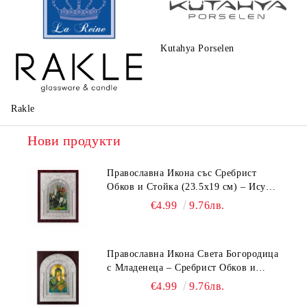
Kutahya Porselen
La Reine
Rakle
Нови продукти
Православна Икона със Сребрист
Обков и Стойка (23.5х19 см) – Исус
Христос, Св. Георги, Св. Николай
€4.99
9.76лв.
Православна Икона Света Богородица
с Младенеца – Сребрист Обков и
Стойка (23.5х19 см, 6 Модела)
€4.99
9.76лв.