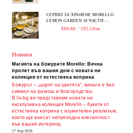
КАЧЕСТВЕН ПОРЦЕЛАН
СЕРВИЗ ЗА ХРАНЕНЕ MORELLO
LEMON GARDEN 18 ЧАСТИ -
ПОРЦЕЛАН
€99.80
195.19лв.
Новини
Магията на божурите Morello: Вечна
пролет във вашия дом с новата ни
колекция от естествена коприна
Божурът – „царят на цветята“, винаги е бил
символ на разкош и благородство.
В liv.bg ви представяме новата ни
ексклузивна колекция Morello – букети от
естествена коприна с изумителен реализъм,
които ще внесат непреходна елегантност
във вашия интериор.
27 Апр 2026