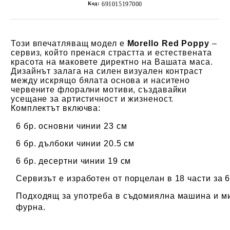
Код:
691015197000
Този впечатляващ модел е
Morello Red Poppy
–
сервиз, който пренася страстта и естествената
красота на маковете директно на Вашата маса.
Дизайнът залага на силен визуален контраст
между искрящо бялата основа и наситено
червените флорални мотиви, създавайки
усещане за артистичност и жизненост.
Комплектът включва:
6 бр. oсновни чинии 23 см
6 бр. дълбоки чинии 20.5 см
6 бр. десертни чинии 19 см
Сервизът е
изработен от порцелан в
18 части за 6
Подходящ за употреба в съдомиялна машина и м
фурна.