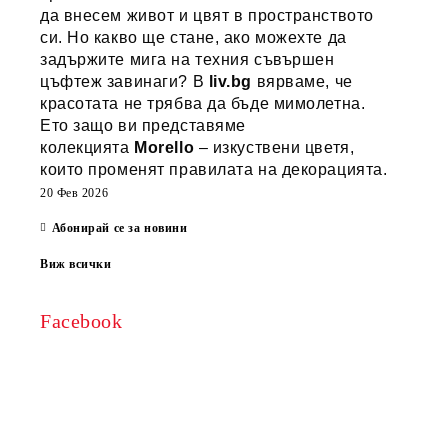
да внесем живот и цвят в пространството
си. Но какво ще стане, ако можехте да
задържите мига на техния съвършен
цъфтеж завинаги? В
liv.bg
вярваме, че
красотата не трябва да бъде мимолетна.
Ето защо ви представяме
колекцията
Morello
– изкуствени цветя,
които променят правилата на декорацията.
20 Фев 2026
Абонирай се за новини
Виж всички
Facebook