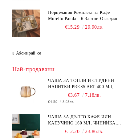
Порцеланов Комплект за Кафе
Morello Panda – 6 Златни Огледални
Чаши с Анаморфно Отражение и
€15.29
29.90лв.
Чинийки
Абонирай се
Най-продавани
ЧАША ЗА ТОПЛИ И СТУДЕНИ
НАПИТКИ PRESS ART 400 МЛ,
БОРОСИЛИКАТНО СТЪКЛО
€3.67
7.18лв.
€4.59
8.98лв.
ЧАША ЗА ДЪЛГО КАФЕ ИЛИ
КАПУЧИНО 160 МЛ, ЧИНИЙКА,
ЛЪЖИЧКА GREEN, ORANGE LOVE
€12.20
23.86лв.
COMPLETELY - МНОГО