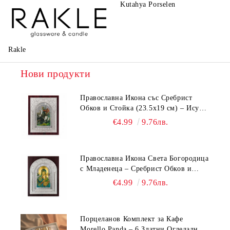
Kutahya Porselen
La Reine
Rakle
Нови продукти
Православна Икона със Сребрист
Обков и Стойка (23.5х19 см) – Исус
Христос, Св. Георги, Св. Николай
€4.99
9.76лв.
Православна Икона Света Богородица
с Младенеца – Сребрист Обков и
Стойка (23.5х19 см, 6 Модела)
€4.99
9.76лв.
Порцеланов Комплект за Кафе
Morello Panda – 6 Златни Огледални