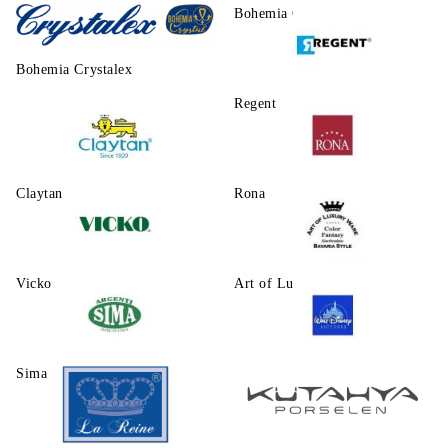
Morello
Bohemia Crystalite
Bohemia Crystalex
Regent
Claytаn
Rona
Vicko
Art of Luxury Ware
Sima
Walt Disney