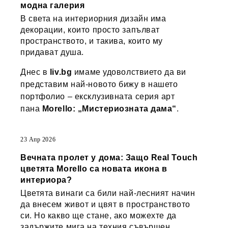
модна галерия
В света на интериорния дизайн има
декорации, които просто запълват
пространството, и такива, които му
придават душа.
Днес в
liv.bg
имаме удоволствието да ви
представим най-новото бижу в нашето
портфолио – ексклузивната серия арт
пана
Morello: „Мистериозната дама“
.
23 Апр 2026
Вечната пролет у дома: Защо Real Touch
цветята Morello са новата икона в
интериора?
Цветята винаги са били най-лесният начин
да внесем живот и цвят в пространството
си. Но какво ще стане, ако можехте да
задържите мига на техния съвършен