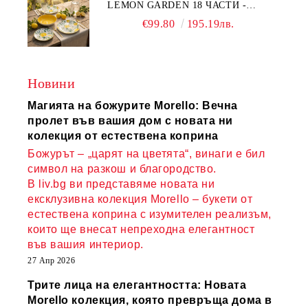
LEMON GARDEN 18 ЧАСТИ -
ПОРЦЕЛАН
€99.80
195.19лв.
Новини
Магията на божурите Morello: Вечна
пролет във вашия дом с новата ни
колекция от естествена коприна
Божурът – „царят на цветята“, винаги е бил
символ на разкош и благородство.
В liv.bg ви представяме новата ни
ексклузивна колекция Morello – букети от
естествена коприна с изумителен реализъм,
които ще внесат непреходна елегантност
във вашия интериор.
27 Апр 2026
Трите лица на елегантността: Новата
Morello колекция, която превръща дома в