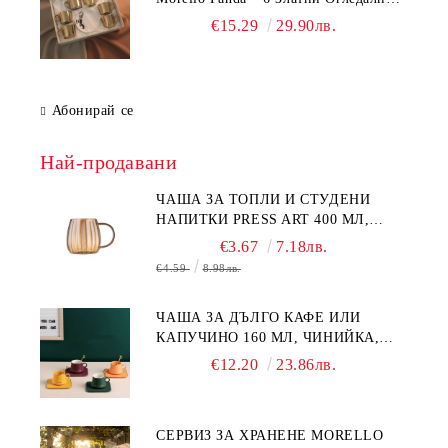
Чаши с Анаморфно Отражение и
€15.29
29.90лв.
Чинийки
Абонирай се
Най-продавани
ЧАША ЗА ТОПЛИ И СТУДЕНИ
НАПИТКИ PRESS ART 400 МЛ,
БОРОСИЛИКАТНО СТЪКЛО
€3.67
7.18лв.
€4.59
8.98лв.
ЧАША ЗА ДЪЛГО КАФЕ ИЛИ
КАПУЧИНО 160 МЛ, ЧИНИЙКА,
ЛЪЖИЧКА GREEN, ORANGE LOVE
€12.20
23.86лв.
COMPLETELY - МНОГО
КАЧЕСТВЕН ПОРЦЕЛАН
СЕРВИЗ ЗА ХРАНЕНЕ MORELLO