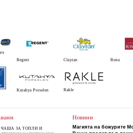
lex
Regent
Claytаn
Rona
Rakle
Kutahya Porselen
авани
Новини
Магията на божурите Mo
ЧАША ЗА ТОПЛИ И