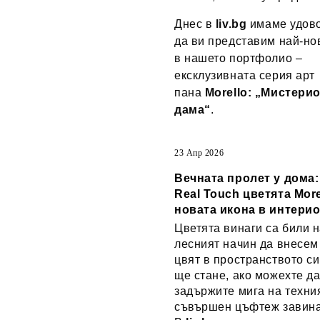
Днес в
liv.bg
имаме удово
да ви представим най-но
в нашето портфолио –
ексклузивната серия арт
пана
Morello: „Мистери
дама“
.
23 Апр 2026
Вечната пролет у дома
Real Touch цветята More
новата икона в интери
Цветята винаги са били н
лесният начин да внесем
цвят в пространството си
ще стане, ако можехте д
задържите мига на техни
съвършен цъфтеж завин