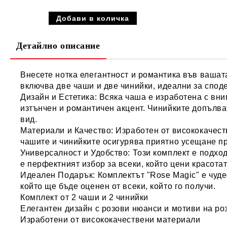
Детайлно описание
Внесете нотка елегантност и романтика във вашат
включва
две чаши
и
две чинийки
, идеални за спод
Дизайн и Естетика:
Всяка чаша е изработена с вним
изтънчен и романтичен акцент. Чинийките допълв
вид.
Материали и Качество:
Изработен от висококачеств
чашите и чинийките осигурява приятно усещане пр
Универсалност и Удобство:
Този комплект е подходя
е перфектният избор за всеки, който цени красота
Идеален Подарък:
Комплектът "Rose Magic" е чуде
който ще бъде оценен от всеки, който го получи.
Комплект от
2 чаши
и
2 чинийки
Елегантен дизайн с
розови нюанси
и мотиви на ро
Изработени от
висококачествени материали