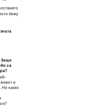
лствието
вото бижу
озната
: Защо
llo са
ора?
ай-
 живот и
. Но какво
а
я
аги?