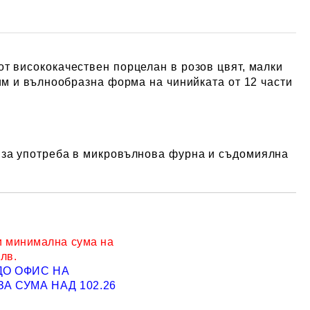
 от
висококачествен порцелан
в розов цвят, малки
рим и вълнообразна форма на чинийката от 12 части
 за употреба в микровълнова фурна и съдомиялна
и минимална сума на
 лв.
ДО ОФИС НА
Добави в желани
А СУМА НАД 102.26