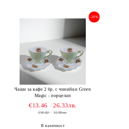
-20%
Чаши за кафе 2 бр. с чинийки Green
Magic - порцелан
€13.46
26.33лв.
€16.82
32.90лв.
В наличност