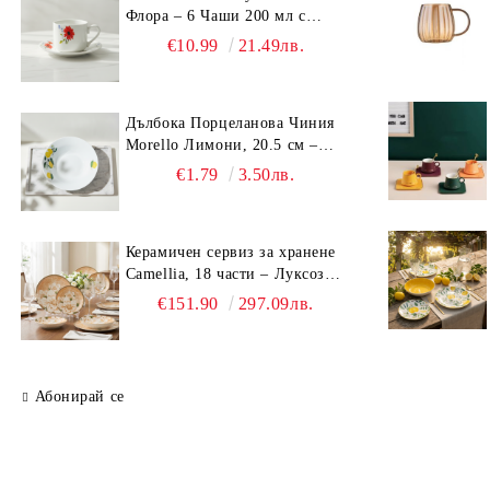
Флора – 6 Чаши 200 мл с
Чинийки, Порцелан
€10.99
21.49лв.
Дълбока Порцеланова Чиния
Morello Лимони, 20.5 см –
Средиземноморски Стил
€1.79
3.50лв.
Керамичен сервиз за хранене
Camellia, 18 части – Луксозен
комплект чинии с флорален
€151.90
297.09лв.
мотив
Абонирай се