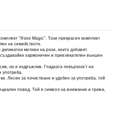
 комплект
"Rose Magic"
. Този прекрасен комплект
член на семейството.
 деликатни мотиви на рози, които добавят
 създавайки хармоничен и привлекателен външен
сив, но и издръжлив. Гладката повърхност на
а употреба.
ки. Лесен за почистване и удобен за употреба, той
ециален повод. Той е символ на внимание и грижа,