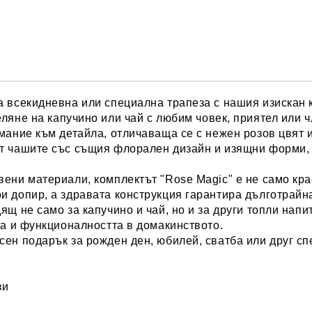
а всекидневна или специална трапеза с нашия изискан
еляне на капучино или чай с любим човек, приятел или 
ание към детайла, отличаваща се с нежен розов цвят и
ат чашите със същия флорален дизайн и изящни форми,
ени материали, комплектът "Rose Magic" е не само кра
и допир, а здравата конструкция гарантира дълготрайн
щ не само за капучино и чай, но и за други топли напит
та и функционалността в домакинството.
сен подарък за рожден ден, юбилей, сватба или друг сп
зи