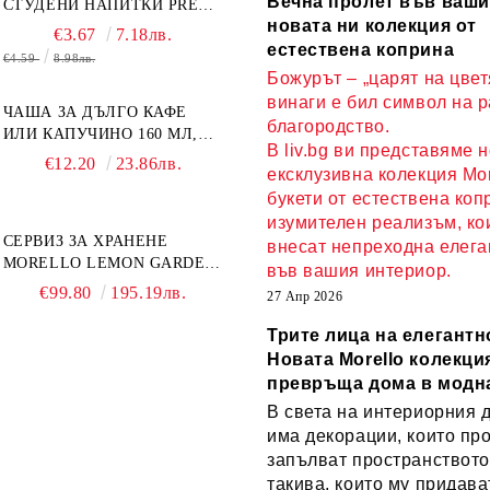
Вечна пролет във ваши
СТУДЕНИ НАПИТКИ PRESS
новата ни колекция от
ART 400 МЛ,
€3.67
7.18лв.
БОРОСИЛИКАТНО СТЪКЛО
естествена коприна
€4.59
8.98лв.
Божурът – „царят на цвет
винаги е бил символ на 
ЧАША ЗА ДЪЛГО КАФЕ
благородство.
ИЛИ КАПУЧИНО 160 МЛ,
В liv.bg ви представяме 
ЧИНИЙКА, ЛЪЖИЧКА
€12.20
23.86лв.
ексклузивна колекция Mor
GREEN, ORANGE LOVE
букети от естествена коп
COMPLETELY - МНОГО
КАЧЕСТВЕН ПОРЦЕЛАН
изумителен реализъм, ко
СЕРВИЗ ЗА ХРАНЕНЕ
внесат непреходна елега
MORELLO LEMON GARDEN
във вашия интериор.
18 ЧАСТИ - ПОРЦЕЛАН
€99.80
195.19лв.
27 Апр 2026
Трите лица на елегантн
Новата Morello колекция
превръща дома в модн
В света на интериорния 
има декорации, които пр
запълват пространството
такива, които му придава