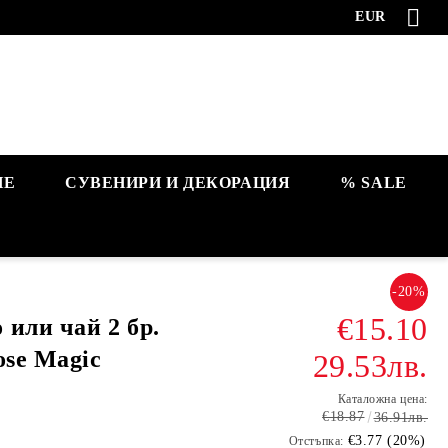
EUR
НЕ
СУВЕНИРИ И ДЕКОРАЦИЯ
% SALE
-20%
€15.10
или чай 2 бр.
ose Magic
29.53лв.
Каталожна цена:
€18.87
36.91лв.
€3.77 (20%)
Отстъпка: