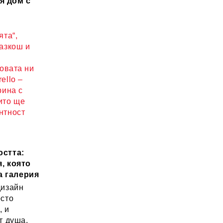
я дом с
ята“,
разкош и
новата ни
ello –
рина с
ито ще
нтност
остта:
, която
а галерия
дизайн
осто
, и
т душа.