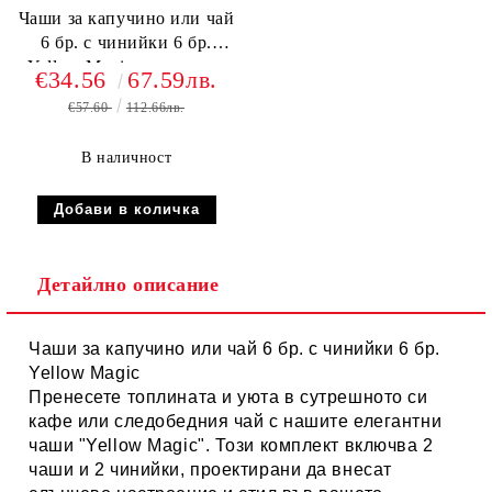
Чаши за капучино или чай
6 бр. с чинийки 6 бр.
Yellow Magic - порцелан
€34.56
67.59лв.
€57.60
112.66лв.
В наличност
Детайлно описание
Чаши за капучино или чай 6 бр. с чинийки 6 бр.
Yellow Magic
Пренесете топлината и уюта в сутрешното си
кафе или следобедния чай с нашите елегантни
чаши "Yellow Magic"
. Този комплект включва
2
чаши и 2 чинийки
, проектирани да внесат