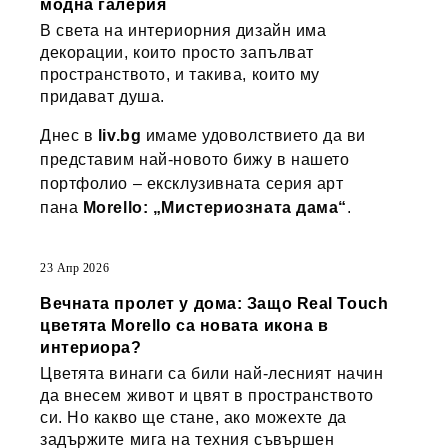
модна галерия
В света на интериорния дизайн има
декорации, които просто запълват
пространството, и такива, които му
придават душа.
Днес в
liv.bg
имаме удоволствието да ви
представим най-новото бижу в нашето
портфолио – ексклузивната серия арт
пана
Morello: „Мистериозната дама“
.
23 Апр 2026
Вечната пролет у дома: Защо Real Touch
цветята Morello са новата икона в
интериора?
Цветята винаги са били най-лесният начин
да внесем живот и цвят в пространството
си. Но какво ще стане, ако можехте да
задържите мига на техния съвършен