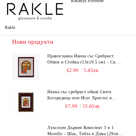
Kutahya Porselen
La Reine
Rakle
Нови продукти
Православна Икона със Сребрист
Обков и Стойка (13х10.5 см) – Св.
Николай, Св. Георги, Исус Христос,
€2.99
5.85лв.
Богородица
Икона със сребрист обков Света
Богородица или Исус Христос в
рамка бордо и злато (18.5х15.5 см)
€7.99
15.63лв.
Луксозен Дървен Комплект 3 в 1
Morello – Шах, Табла и Дама (29см /