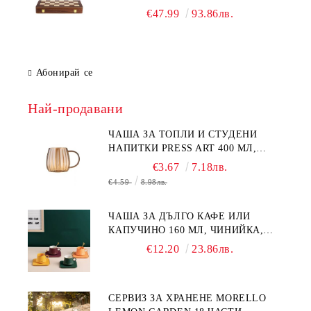
39см / 49см)
€47.99
93.86лв.
Абонирай се
Най-продавани
ЧАША ЗА ТОПЛИ И СТУДЕНИ
НАПИТКИ PRESS ART 400 МЛ,
БОРОСИЛИКАТНО СТЪКЛО
€3.67
7.18лв.
€4.59
8.98лв.
ЧАША ЗА ДЪЛГО КАФЕ ИЛИ
КАПУЧИНО 160 МЛ, ЧИНИЙКА,
ЛЪЖИЧКА GREEN, ORANGE LOVE
€12.20
23.86лв.
COMPLETELY - МНОГО
КАЧЕСТВЕН ПОРЦЕЛАН
СЕРВИЗ ЗА ХРАНЕНЕ MORELLO