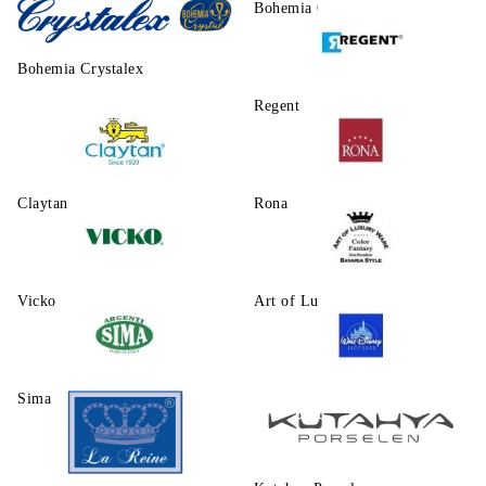
Morello
Bohemia Crystalite
Bohemia Crystalex
Regent
Claytаn
Rona
Vicko
Art of Luxury Ware
Sima
Walt Disney