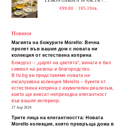
LEMON GARDEN 18 ЧАСТИ -
ПОРЦЕЛАН
€99.80
195.19лв.
Новини
Магията на божурите Morello: Вечна
пролет във вашия дом с новата ни
колекция от естествена коприна
Божурът – „царят на цветята“, винаги е бил
символ на разкош и благородство.
В liv.bg ви представяме новата ни
ексклузивна колекция Morello – букети от
естествена коприна с изумителен реализъм,
които ще внесат непреходна елегантност
във вашия интериор.
27 Апр 2026
Трите лица на елегантността: Новата
Morello колекция, която превръща дома в