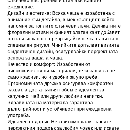
слънчево настроение и стил във вашето
ежедневие.
Дизайн и естетика:
Всяка чаша е изработена с
внимание към детайла, в мек жълт цвят, който
напомня за топлите слънчеви лъчи. Деликатните
флорални мотиви и финият златен кант добавят
нотка изисканост, превръщайки всяка напитка в
специален ритуал. Чинийките допълват визията
с идентичен дизайн, осигурявайки перфектната
основа за вашата чаша.
Качество и комфорт:
Изработени от
висококачествени материали, тези чаши са не
само красиви, но и удобни за употреба.
Ергономичната дръжка
осигурява комфортен
захват, а достатъчният обем е идеален за
капучино, чай или други любими напитки.
Здравината на материала
гарантира
дълготрайност и устойчивост при ежедневна
употреба.
Идеален подарък:
Независимо дали търсите
перфектния подарък за любим човек или искате