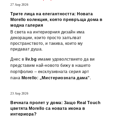
27 Апр 2026
Трите лица на елегантността: Новата
Morello колекция, която превръща дома в
модна галерия
В света на интериорния дизайн има
декорации, които просто запълват
пространството, и такива, които му
придават душа.
Днес в
liv.bg
имаме удоволствието да ви
представим най-новото бижу в нашето
портфолио – ексклузивната серия арт
пана
Morello: „Мистериозната дама“
.
23 Апр 2026
Вечната пролет у дома: Защо Real Touch
цветята Morello са новата икона в
интериора?