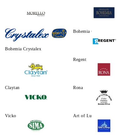
Morello
Bohemia Crystalite
Bohemia Crystalex
Regent
Claytаn
Rona
Vicko
Art of Luxury Ware