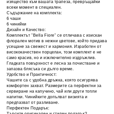
изящество към вашата трапеза, превръщайки
всеки момент в специален.
Съдържание на комплекта:
6 чаши
6 чинийки
Дизайн и Качество:
Комплектът "Bella Fiore" се отличава с изискан
флорален мотив в нежни цветове, който придава
усещане за свежест и хармония. Изработен от
висококачествен порцелан, този комплект е не
само красив, но и изключително издръжлив.
Гладката повърхност е лесна за почистване и
запазва блясъка си дълго време.
Удобство и Практичност:
Чашите са с удобна дръжка, която осигурява
комфортен захват. Размерите са перфектни за
сервиране на капучино, чай или други топли
напитки. Чинийките допълват визията и
предпазват от разливане.
Перфектен Подарък:
Търсите оригинален и стилен подарък?