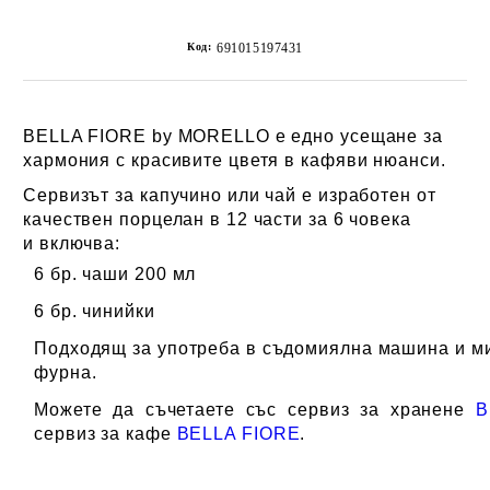
Код:
691015197431
BELLA FIORE by MORELLO е едно усещане за
хармония с красивите цветя в кафяви нюанси.
Сервизът за капучино или чай e изработен от
качествен порцелан в 12 части за 6 човека
и
включва:
6 бр. чаши 200 мл
6 бр. чинийки
Подходящ за употреба в съдомиялна машина и м
фурна.
Можете да съчетаете със сервиз за хранене
B
сервиз за кафе
BELLA FIORE
.