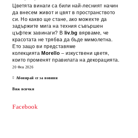
Цветята винаги са били най-лесният начин
да внесем живот и цвят в пространството
си. Но какво ще стане, ако можехте да
задържите мига на техния съвършен
цъфтеж завинаги? В
liv.bg
вярваме, че
красотата не трябва да бъде мимолетна.
Ето защо ви представяме
колекцията
Morello
– изкуствени цветя,
които променят правилата на декорацията.
20 Фев 2026
Абонирай се за новини
Виж всички
Facebook