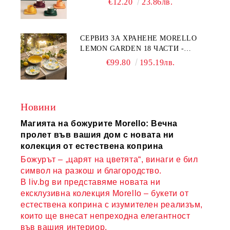
€12.20
23.86лв.
COMPLETELY - МНОГО
КАЧЕСТВЕН ПОРЦЕЛАН
СЕРВИЗ ЗА ХРАНЕНЕ MORELLO
LEMON GARDEN 18 ЧАСТИ -
ПОРЦЕЛАН
€99.80
195.19лв.
Новини
Магията на божурите Morello: Вечна
пролет във вашия дом с новата ни
колекция от естествена коприна
Божурът – „царят на цветята“, винаги е бил
символ на разкош и благородство.
В liv.bg ви представяме новата ни
ексклузивна колекция Morello – букети от
естествена коприна с изумителен реализъм,
които ще внесат непреходна елегантност
във вашия интериор.