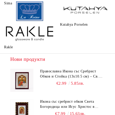
Sima
Walt Disney
Kutahya Porselen
La Reine
Rakle
Нови продукти
Православна Икона със Сребрист
Обков и Стойка (13х10.5 см) – Св.
Николай, Св. Георги, Исус Христос,
€2.99
5.85лв.
Богородица
Икона със сребрист обков Света
Богородица или Исус Христос в
рамка бордо и злато (18.5х15.5 см)
€7.99
15.63лв.