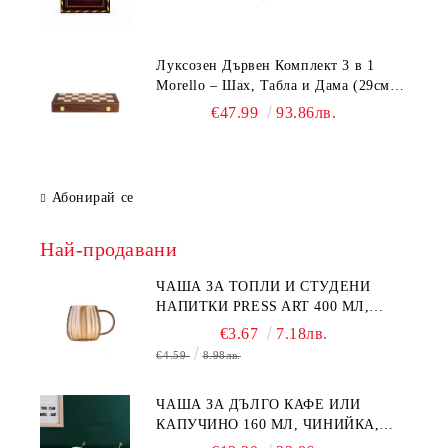
Луксозен Дървен Комплект 3 в 1
Morello – Шах, Табла и Дама (29см /
39см / 49см)
€47.99
93.86лв.
Абонирай се
Най-продавани
ЧАША ЗА ТОПЛИ И СТУДЕНИ
НАПИТКИ PRESS ART 400 МЛ,
БОРОСИЛИКАТНО СТЪКЛО
€3.67
7.18лв.
€4.59
8.98лв.
ЧАША ЗА ДЪЛГО КАФЕ ИЛИ
КАПУЧИНО 160 МЛ, ЧИНИЙКА,
ЛЪЖИЧКА GREEN, ORANGE LOVE